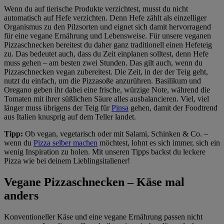
Wenn du auf tierische Produkte verzichtest, musst du nicht
automatisch auf Hefe verzichten. Denn Hefe zählt als einzelliger
Organismus zu den Pilzsorten und eignet sich damit hervorragend
für eine vegane Ernährung und Lebensweise. Für unsere veganen
Pizzaschnecken bereitest du daher ganz traditionell einen Hefeteig
zu. Das bedeutet auch, dass du Zeit einplanen solltest, denn Hefe
muss gehen – am besten zwei Stunden. Das gilt auch, wenn du
Pizzaschnecken vegan zubereitest. Die Zeit, in der der Teig geht,
nutzt du einfach, um die Pizzasoße anzurühren. Basilikum und
Oregano geben ihr dabei eine frische, würzige Note, während die
Tomaten mit ihrer süßlichen Säure alles ausbalancieren. Viel, viel
länger muss übrigens der Teig für
Pinsa
gehen, damit der Foodtrend
aus Italien knusprig auf dem Teller landet.
Tipp:
Ob vegan, vegetarisch oder mit Salami, Schinken & Co. –
wenn du
Pizza selber machen
möchtest, lohnt es sich immer, sich ein
wenig Inspiration zu holen. Mit unseren Tipps backst du leckere
Pizza wie bei deinem Lieblingsitaliener!
Vegane Pizzaschnecken – Käse mal
anders
Konventioneller Käse und eine vegane Ernährung passen nicht