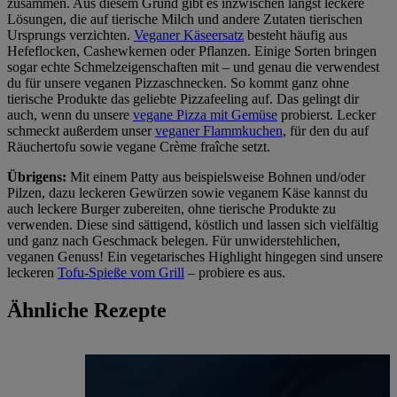
zusammen. Aus diesem Grund gibt es inzwischen längst leckere
Lösungen, die auf tierische Milch und andere Zutaten tierischen
Ursprungs verzichten.
Veganer Käseersatz
besteht häufig aus
Hefeflocken, Cashewkernen oder Pflanzen. Einige Sorten bringen
sogar echte Schmelzeigenschaften mit – und genau die verwendest
du für unsere veganen Pizzaschnecken. So kommt ganz ohne
tierische Produkte das geliebte Pizzafeeling auf. Das gelingt dir
auch, wenn du unsere
vegane Pizza mit Gemüse
probierst. Lecker
schmeckt außerdem unser
veganer Flammkuchen
, für den du auf
Räuchertofu sowie vegane Crème fraîche setzt.
Übrigens:
Mit einem Patty aus beispielsweise Bohnen und/oder
Pilzen, dazu leckeren Gewürzen sowie veganem Käse kannst du
auch leckere Burger zubereiten, ohne tierische Produkte zu
verwenden. Diese sind sättigend, köstlich und lassen sich vielfältig
und ganz nach Geschmack belegen. Für unwiderstehlichen,
veganen Genuss! Ein vegetarisches Highlight hingegen sind unsere
leckeren
Tofu-Spieße vom Grill
– probiere es aus.
Ähnliche Rezepte