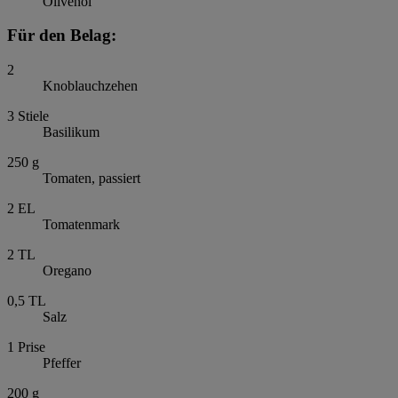
Olivenöl
Für den Belag:
2
Knoblauchzehen
3
Stiele
Basilikum
250
g
Tomaten, passiert
2
EL
Tomatenmark
2
TL
Oregano
0,5
TL
Salz
1
Prise
Pfeffer
200
g