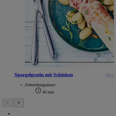
Spargelgratin mit Schinken
Spag
Zubereitungsdauer
40 min.