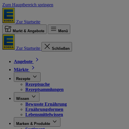
Zum Hauptbereich springen
Zur Startseite
Markt & Angebote
Menü
Zur Startseite
Schließen
Angebote
Märkte
Rezepte
Rezeptsuche
Rezeptsammlungen
Wissen
Bewusste Ernährung
Ernährungsformen
Lebensmittelwissen
Marken & Produkte