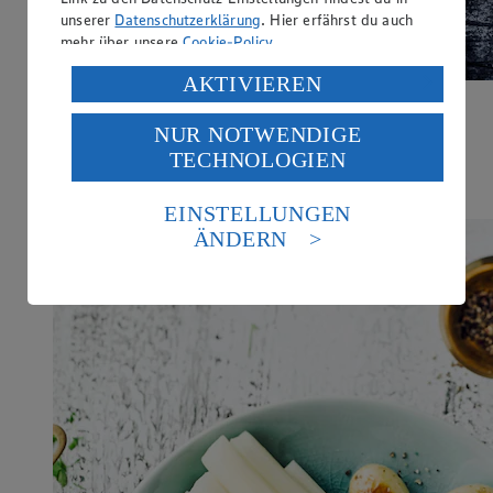
unserer
Datenschutzerklärung
. Hier erfährst du auch
mehr über unsere
Cookie-Policy
.
Verarbeitung deiner personenbezogenen Daten in den
AKTIVIEREN
USA durch Facebook und YouTube:
Spargel mit Filetsteak
NUR NOTWENDIGE
Wenn du auf „Aktivieren“ klickst, willigst du im Sinne
TECHNOLOGIEN
des Art. 49 Abs. 1 Satz 1 lit. a) DSGVO ein, dass deine
Zubereitungsdauer
Daten in den USA verarbeitet werden. Der EuGH sieht
50 min.
die USA als Land mit einem nach europäischen
EINSTELLUNGEN
Standards nicht angemessenen Datenschutzniveau an.
ÄNDERN
Es besteht das Risiko eines Zugriffs durch US-
amerikanische Behörden.
Informationen zum Herausgeber der Seite findest du
im
Impressum