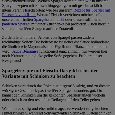
Schweinemedaillons. Weißen Spargel kombinieren wir in unseren
Spargelrezepten mit Fleisch hingegen gern mit geschmacklich
intensiveren Fleischsorten: wie bei unserem
Rezept für Spargel mit
Filetsteak vom Rind.
Wer auf Fleisch verzichten möchte, sollte
unseren nahrhaften
Spargelsalat mit Ei
oder diesen raffinierten
panierten Spargel
mit einer Zitronen-Aioli probieren. Auch hierfür
stehen die weißen Stangen auf der Zutatenliste.
Zu dem leicht bitteren Aroma von Spargel passen zudem
reichhaltige Soßen: Die beliebteste ist sicher die Sauce hollandaise,
die ähnlich wie Mayonnaise mit Eigelb und Pflanzenöl zubereitet
wird.
Sauce Béarnaise
funktioniert ganz ähnlich, nur werden hier
noch Kräuter in die dicke gelbe Soße gegeben. Probiere unser
Rezept aus!
Spargelrezepte mit Fleisch: Das gibt es bei der
Variante mit Schinken zu beachten
Schinken wird durch das Pökeln naturgemäß salzig, und zu diesem
würzigen Geschmack passt weißer Spargel besonders gut. Du
kannst den Schinken um die gekochten Spargelstangen wickeln
oder einfach zu den restlichen Beilagen auf den Teller geben.
Wenn du es saftig und eher mild magst, verwendest du gekochten
Hinterschinken, während Schwarzwälder Schinken, Katenschinken