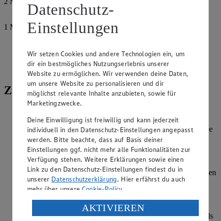
2
Msp.
Datenschutz-
Cayennepfeffer
Einstellungen
1
Msp.
Paprikapulver, edelsüß
Salz
Wir setzen Cookies und andere Technologien ein, um
dir ein bestmögliches Nutzungserlebnis unserer
Pfeffer
Website zu ermöglichen. Wir verwenden deine Daten,
um unsere Website zu personalisieren und dir
Zubereitung
möglichst relevante Inhalte anzubieten, sowie für
Marketingzwecke.
Für die Spargelpfanne den Spargel putzen, schälen und
Deine Einwilligung ist freiwillig und kann jederzeit
schräg in mundgerechte Stücke schneiden. Die Zwiebeln
pellen, halbieren und in feine Streifen schneiden. Den Porree
individuell in den Datenschutz-Einstellungen angepasst
waschen und in Ringe schneiden.
werden. Bitte beachte, dass auf Basis deiner
Einstellungen ggf. nicht mehr alle Funktionalitäten zur
Die Kalbsschnitzel unter fließendem Wasser abspülen,
Verfügung stehen. Weitere Erklärungen sowie einen
abtupfen und in Streifen schneiden. Tomaten waschen, von
Link zu den Datenschutz-Einstellungen findest du in
Strunk befreien und vierteln. Die Petersilie waschen, trocknen
unserer
Datenschutzerklärung
. Hier erfährst du auch
und fein hacken.
mehr über unsere
Cookie-Policy
.
Rapsöl in einer Bratpfanne erhitzen und das Kalbfleisch
Verarbeitung deiner personenbezogenen Daten in den
AKTIVIEREN
rundherum für 2-3 Minuten scharf anbraten. Den Spargel
USA durch Facebook und YouTube:
sowie die Zwiebeln und den Porree dazugeben und ebenfalls