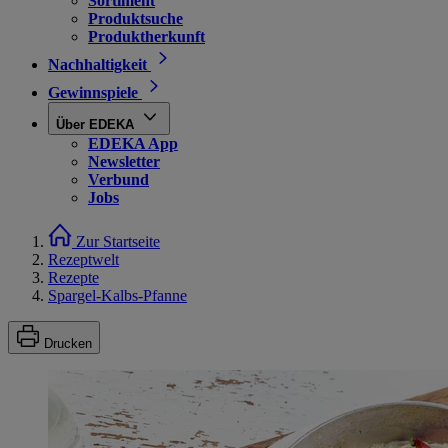
Sortiment
Produktsuche
Produktherkunft
Nachhaltigkeit
Gewinnspiele
Über EDEKA
EDEKA App
Newsletter
Verbund
Jobs
Zur Startseite
Rezeptwelt
Rezepte
Spargel-Kalbs-Pfanne
Drucken