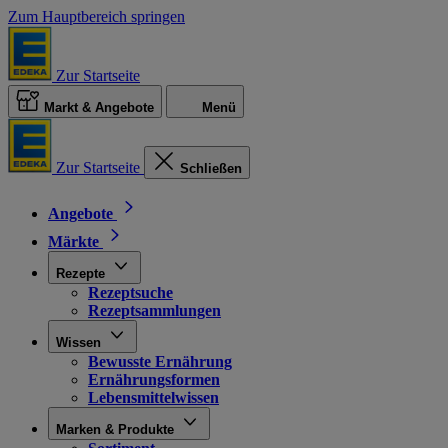
Zum Hauptbereich springen
Zur Startseite
Markt & Angebote
Menü
Zur Startseite
Schließen
Angebote
Märkte
Rezepte
Rezeptsuche
Rezeptsammlungen
Wissen
Bewusste Ernährung
Ernährungsformen
Lebensmittelwissen
Marken & Produkte