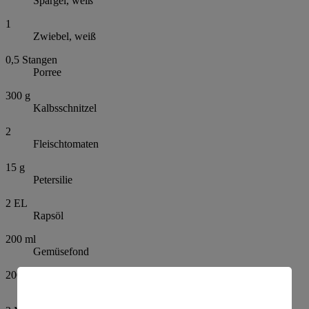
Spargel, weiß
1
Zwiebel, weiß
0,5
Stangen
Porree
300
g
Kalbsschnitzel
2
Fleischtomaten
15
g
Petersilie
2
EL
Rapsöl
200
ml
Gemüsefond
200
ml
Sahne