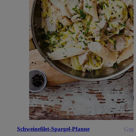
Schweinefilet-Spargel-Pfanne
Gegr