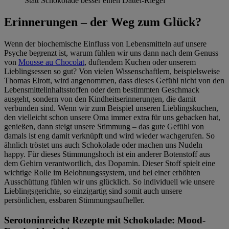
Statt Schokolade besser einen Dattel-Riegel
Erinnerungen – der Weg zum Glück?
Wenn der biochemische Einfluss von Lebensmitteln auf unsere
Psyche begrenzt ist, warum fühlen wir uns dann nach dem Genuss
von
Mousse au Chocolat
, duftendem Kuchen oder unserem
Lieblingsessen so gut? Von vielen Wissenschaftlern, beispielsweise
Thomas Elrott, wird angenommen, dass dieses Gefühl nicht von den
Lebensmittelinhaltsstoffen oder dem bestimmten Geschmack
ausgeht, sondern von den Kindheitserinnerungen, die damit
verbunden sind. Wenn wir zum Beispiel unseren Lieblingskuchen,
den vielleicht schon unsere Oma immer extra für uns gebacken hat,
genießen, dann steigt unsere Stimmung – das gute Gefühl von
damals ist eng damit verknüpft und wird wieder wachgerufen. So
ähnlich tröstet uns auch Schokolade oder machen uns Nudeln
happy. Für dieses Stimmungshoch ist ein anderer Botenstoff aus
dem Gehirn verantwortlich, das Dopamin. Dieser Stoff spielt eine
wichtige Rolle im Belohnungssystem, und bei einer erhöhten
Ausschüttung fühlen wir uns glücklich. So individuell wie unsere
Lieblingsgerichte, so einzigartig sind somit auch unsere
persönlichen, essbaren Stimmungsaufheller.
Serotoninreiche Rezepte mit Schokolade: Mood-