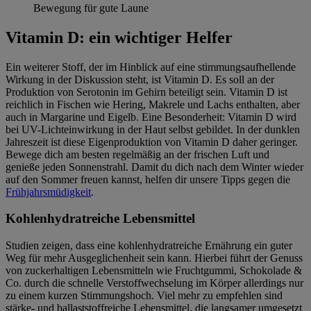
Bewegung für gute Laune
Vitamin D: ein wichtiger Helfer
Ein weiterer Stoff, der im Hinblick auf eine stimmungsaufhellende
Wirkung in der Diskussion steht, ist Vitamin D. Es soll an der
Produktion von Serotonin im Gehirn beteiligt sein. Vitamin D ist
reichlich in Fischen wie Hering, Makrele und Lachs enthalten, aber
auch in Margarine und Eigelb. Eine Besonderheit: Vitamin D wird
bei UV-Lichteinwirkung in der Haut selbst gebildet. In der dunklen
Jahreszeit ist diese Eigenproduktion von Vitamin D daher geringer.
Bewege dich am besten regelmäßig an der frischen Luft und
genieße jeden Sonnenstrahl. Damit du dich nach dem Winter wieder
auf den Sommer freuen kannst, helfen dir unsere Tipps gegen die
Frühjahrsmüdigkeit
.
Kohlenhydratreiche Lebensmittel
Studien zeigen, dass eine kohlenhydratreiche Ernährung ein guter
Weg für mehr Ausgeglichenheit sein kann. Hierbei führt der Genuss
von zuckerhaltigen Lebensmitteln wie Fruchtgummi, Schokolade &
Co. durch die schnelle Verstoffwechselung im Körper allerdings nur
zu einem kurzen Stimmungshoch. Viel mehr zu empfehlen sind
stärke- und ballaststoffreiche Lebensmittel, die langsamer umgesetzt