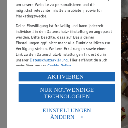
um unsere Website zu personalisieren und dir
möglichst relevante Inhalte anzubieten, sowie für
Marketingzwecke.
Deine Einwilligung ist freiwillig und kann jederzeit
individuell in den Datenschutz-Einstellungen angepasst
werden. Bitte beachte, dass auf Basis deiner
Einstellungen ggf. nicht mehr alle Funktionalitäten zur
Verfügung stehen. Weitere Erklärungen sowie einen
Link zu den Datenschutz-Einstellungen findest du in
unserer
Datenschutzerklärung
. Hier erfährst du auch
mehr über unsere
Cookie-Policy
.
Verarbeitung deiner personenbezogenen Daten in den
AKTIVIEREN
USA durch Facebook und YouTube:
NUR NOTWENDIGE
Wenn du auf „Aktivieren“ klickst, willigst du im Sinne
TECHNOLOGIEN
des Art. 49 Abs. 1 Satz 1 lit. a) DSGVO ein, dass deine
Daten in den USA verarbeitet werden. Der EuGH sieht
die USA als Land mit einem nach europäischen
EINSTELLUNGEN
Standards nicht angemessenen Datenschutzniveau an.
ÄNDERN
Es besteht das Risiko eines Zugriffs durch US-
amerikanische Behörden.