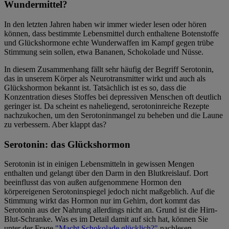
Wundermittel?
In den letzten Jahren haben wir immer wieder lesen oder hören
können, dass bestimmte Lebensmittel durch enthaltene Botenstoffe
und Glückshormone echte Wunderwaffen im Kampf gegen trübe
Stimmung sein sollen, etwa Bananen, Schokolade und Nüsse.
In diesem Zusammenhang fällt sehr häufig der Begriff Serotonin,
das in unserem Körper als Neurotransmitter wirkt und auch als
Glückshormon bekannt ist. Tatsächlich ist es so, dass die
Konzentration dieses Stoffes bei depressiven Menschen oft deutlich
geringer ist. Da scheint es naheliegend, serotoninreiche Rezepte
nachzukochen, um den Serotoninmangel zu beheben und die Laune
zu verbessern. Aber klappt das?
Serotonin: das Glückshormon
Serotonin ist in einigen Lebensmitteln in gewissen Mengen
enthalten und gelangt über den Darm in den Blutkreislauf. Dort
beeinflusst das von außen aufgenommene Hormon den
körpereigenen Serotoninspiegel jedoch nicht maßgeblich. Auf die
Stimmung wirkt das Hormon nur im Gehirn, dort kommt das
Serotonin aus der Nahrung allerdings nicht an. Grund ist die Hirn-
Blut-Schranke. Was es im Detail damit auf sich hat, können Sie
unter der Frage
"Macht Schokolade glücklich?"
nachlesen.