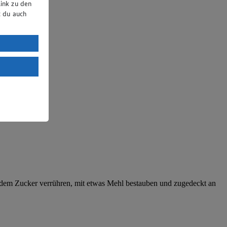
ink zu den
t du auch
uTube:
. a) DSGVO
Land mit
esteht das
 dem Zucker verrühren, mit etwas Mehl bestauben und zugedeckt an