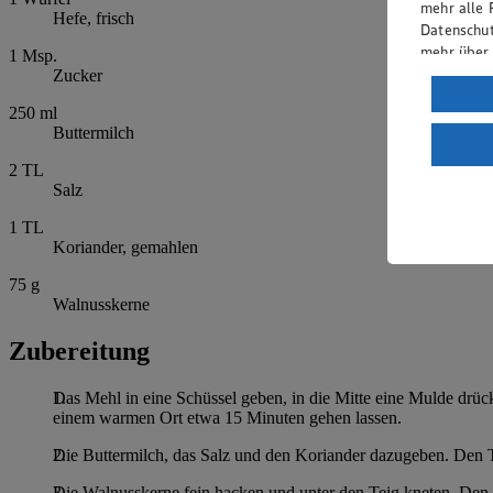
mehr alle 
Hefe, frisch
Datenschut
mehr über
1
Msp.
Zucker
Verarbeit
250
ml
Wenn du au
Buttermilch
ein, dass 
2
TL
einem nach
Salz
Risiko ein
1
TL
Informatio
Koriander, gemahlen
75
g
Walnusskerne
Zubereitung
Das Mehl in eine Schüssel geben, in die Mitte eine Mulde dr
einem warmen Ort etwa 15 Minuten gehen lassen.
Die Buttermilch, das Salz und den Koriander dazugeben. Den T
Die Walnusskerne fein hacken und unter den Teig kneten. Den 