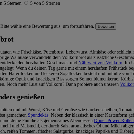
n 5 Sternen
5 von 5 Sternen
Bitte wähle eine Bewertung aus, um fortzufahren.
Bewerten
sbrot
Zutaten wie Frischkäse, Putenbrust, Leberwurst, Almkäse oder schlicht
ige Walnüsse verwandeln dein Vollkornbrot als zusätzliche Geschmack
nd entdecke den herzhaften Geschmack und
Nährwert von Vollkorn
. Im U
stgelegt. Wenn du deinen Tag gerne mit einem herzhaften Frühstück b
ten Haferflocken und leckeren Sojaflocken besteht und mithilfe von Tr
ne körnige Optik und knackigen Biss sorgen Sonnenblumenkerne, Kürbis
en. Noch mehr Lust auf Vollkorn? Dann probiere auch unseren
Vollkor
nders genießen
nitten und mit Wurst, Käse und Gemüse wie Gurkenscheiben, Tomaten od
lbst gemachten
Spundekäs
. Neben der klassisch in einer Kastenform g
ich und deine Familie als gemeinsames Abendessen
Döner-Power-Rollen
ornmehl und Maismehl, der durch Salz, aromatisches Öl und Milch abge
sch, reifen Tomaten, frischer Salatgurke, knackiger Paprika und Eisber