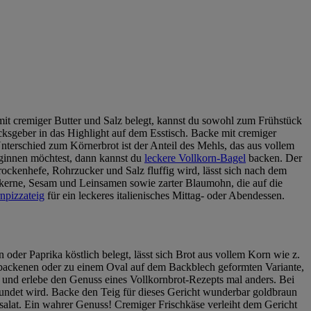
 mit cremiger Butter und Salz belegt, kannst du sowohl zum Frühstück
sgeber in das Highlight auf dem Esstisch. Backe mit cremiger
nterschied zum Körnerbrot ist der Anteil des Mehls, das aus vollem
eginnen möchtest, dann kannst du
leckere Vollkorn-Bagel
backen. Der
ockenhefe, Rohrzucker und Salz fluffig wird, lässt sich nach dem
kerne, Sesam und Leinsamen sowie zarter Blaumohn, die auf die
npizzateig
für ein leckeres italienisches Mittag- oder Abendessen.
er Paprika köstlich belegt, lässt sich Brot aus vollem Korn wie z.
ebackenen oder zu einem Oval auf dem Backblech geformten Variante,
und erlebe den Genuss eines Vollkornbrot-Rezepts mal anders. Bei
rundet wird. Backe den Teig für dieses Gericht wunderbar goldbraun
gsalat. Ein wahrer Genuss! Cremiger Frischkäse verleiht dem Gericht