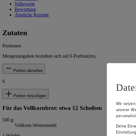
Nährwerte
Bewertung
Ähnliche Rezepte
Zutaten
Portionen
Mengenangaben beziehen sich auf
6
Portion(en).
Portion abziehen
6
Date
Portion hinzufügen
Wir setzen
Für das Vollkornbrot: etwa 12 Scheiben
unserer We
personalis
500
g
Vollkorn-Weizenmehl
Deine Einwi
Einstellun
1
Würfel