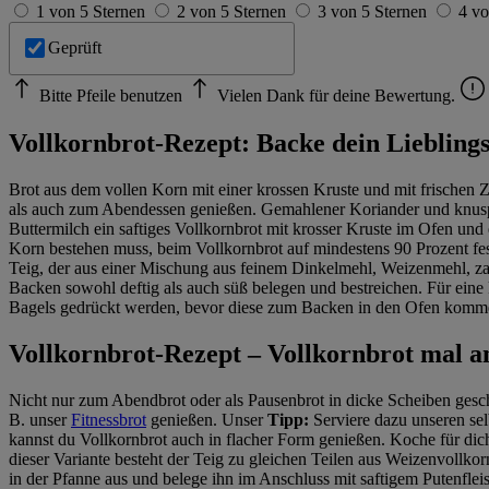
1 von 5 Sternen
2 von 5 Sternen
3 von 5 Sternen
4 vo
Geprüft
Bitte Pfeile benutzen
Vielen Dank für deine Bewertung.
Vollkornbrot-Rezept: Backe dein Liebling
Brot aus dem vollen Korn mit einer krossen Kruste und mit frischen 
als auch zum Abendessen genießen. Gemahlener Koriander und knuspr
Buttermilch ein saftiges Vollkornbrot mit krosser Kruste im Ofen u
Korn bestehen muss, beim Vollkornbrot auf mindestens 90 Prozent fe
Teig, der aus einer Mischung aus feinem Dinkelmehl, Weizenmehl, zar
Backen sowohl deftig als auch süß belegen und bestreichen. Für ei
Bagels gedrückt werden, bevor diese zum Backen in den Ofen komm
Vollkornbrot-Rezept – Vollkornbrot mal a
Nicht nur zum Abendbrot oder als Pausenbrot in dicke Scheiben gesch
B. unser
Fitnessbrot
genießen. Unser
Tipp:
Serviere dazu unseren se
kannst du Vollkornbrot auch in flacher Form genießen. Koche für d
dieser Variante besteht der Teig zu gleichen Teilen aus Weizenvollk
in der Pfanne aus und belege ihn im Anschluss mit saftigem Putenflei