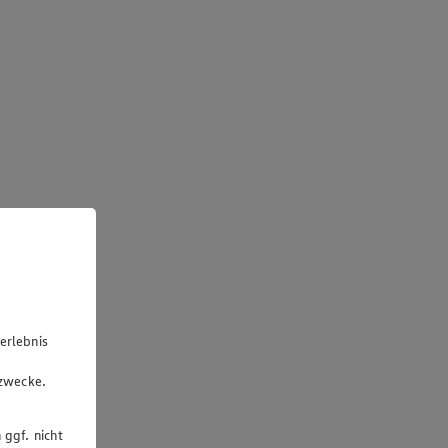
erlebnis
u
gzwecke.
 ggf. nicht