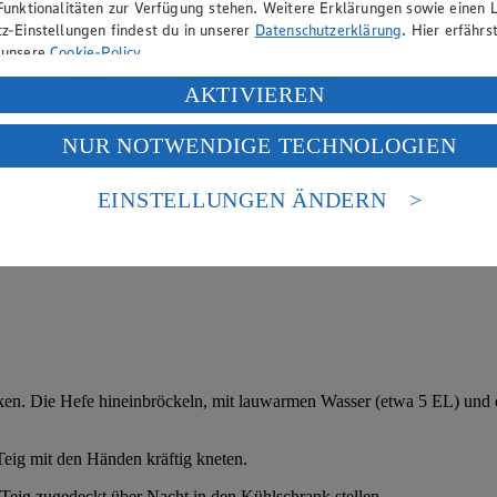
Funktionalitäten zur Verfügung stehen. Weitere Erklärungen sowie einen L
z-Einstellungen findest du in unserer
Datenschutzerklärung
. Hier erfährs
 unsere
Cookie-Policy
.
ung deiner personenbezogenen Daten in den USA durch Facebook und Yo
AKTIVIEREN
f „Aktivieren“ klickst, willigst du im Sinne des Art. 49 Abs. 1 Satz 1 lit
NUR NOTWENDIGE TECHNOLOGIEN
deine Daten in den USA verarbeitet werden. Der EuGH sieht die USA als 
 europäischen Standards nicht angemessenen Datenschutzniveau an. Es b
es Zugriffs durch US-amerikanische Behörden.
EINSTELLUNGEN ÄNDERN
nen zum Herausgeber der Seite findest du im
Impressum
ücken. Die Hefe hineinbröckeln, mit lauwarmen Wasser (etwa 5 EL) und
eig mit den Händen kräftig kneten.
Teig zugedeckt über Nacht in den Kühlschrank stellen.