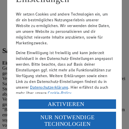
Bruchschokolade
Zubereitungsdauer
Wir setzen Cookies und andere Technologien ein, um
dir ein bestmögliches Nutzungserlebnis unserer
60 min.
Website zu ermöglichen. Wir verwenden deine Daten,
Ernährungsweise
um unsere Website zu personalisieren und dir
möglichst relevante Inhalte anzubieten, sowie für
Vegetarisch
Marketingzwecke.
Salz ist nicht gleich Salz
Deine Einwilligung ist freiwillig und kann jederzeit
individuell in den Datenschutz-Einstellungen angepasst
Eines vorweg:
Obwohl es viele denken, ist Speisesalz kein
werden. Bitte beachte, dass auf Basis deiner
Gewürz, denn es ist nicht pflanzlichen Ursprungs. Chemisch
Einstellungen ggf. nicht mehr alle Funktionalitäten zur
gesehen ist
Salz
ein anorganischer Mineralstoff, der aus einer
Verfügung stehen. Weitere Erklärungen sowie einen
Verbindung von Natrium und Chlorid besteht. Generell werden drei
Link zu den Datenschutz-Einstellungen findest du in
Salzarten unterschieden: Steinsalz, Meersalz und Siedesalz.
unserer
Datenschutzerklärung
. Hier erfährst du auch
Steinsalz liegt eingebettet in Gestein und wird bergmännisch
mehr über unsere
Cookie-Policy
.
abgebaut. Meersalz kommt im Meerwasser vor und wird durch
Verdunstung des Wassers in Salzgärten gewonnen. Es ist oft
Verarbeitung deiner personenbezogenen Daten in den
AKTIVIEREN
grobkörnig und ideal für das Befüllen einer Salzmühle oder als
USA durch Facebook und YouTube:
"Bett" für einen
Salzbraten
aus dem Backofen. Siedesalz wiederum
entsteht durch das Verdampfen von salzhaltigem Wasser,
NUR NOTWENDIGE
Wenn du auf „Aktivieren“ klickst, willigst du im Sinne
sogenannter Sole. Das Solesalz hat eine besonders hohe Reinheit
TECHNOLOGIEN
des Art. 49 Abs. 1 Satz 1 lit. a) DSGVO ein, dass deine
von 99,9 Prozent.