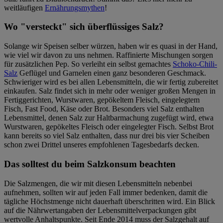
weitläufigen
Ernährungsmythen
!
Wo "versteckt" sich überflüssiges Salz?
Solange wir Speisen selber würzen, haben wir es quasi in der Hand,
wie viel wir davon zu uns nehmen. Raffinierte Mischungen sorgen
für zusätzlichen Pep. So verleiht ein selbst gemachtes
Schoko-Chili-
Salz
Geflügel und Garnelen einen ganz besonderen Geschmack.
Schwieriger wird es bei allen Lebensmitteln, die wir fertig zubereitet
einkaufen. Salz findet sich in mehr oder weniger großen Mengen in
Fertiggerichten, Wurstwaren, gepökeltem Fleisch, eingelegtem
Fisch, Fast Food, Käse oder Brot. Besonders viel Salz enthalten
Lebensmittel, denen Salz zur Haltbarmachung zugefügt wird, etwa
Wurstwaren, gepökeltes Fleisch oder eingelegter Fisch. Selbst Brot
kann bereits so viel Salz enthalten, dass nur drei bis vier Scheiben
schon zwei Drittel unseres empfohlenen Tagesbedarfs decken.
Das solltest du beim Salzkonsum beachten
Die Salzmengen, die wir mit diesen Lebensmitteln nebenbei
aufnehmen, sollten wir auf jeden Fall immer bedenken, damit die
tägliche Höchstmenge nicht dauerhaft überschritten wird. Ein Blick
auf die Nährwertangaben der Lebensmittelverpackungen gibt
wertvolle Anhaltspunkte. Seit Ende 2014 muss der Salzgehalt auf