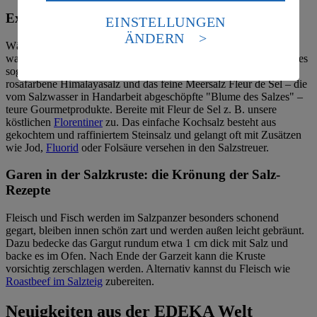
Daten in den USA verarbeitet werden. Der EuGH sieht
die USA als Land mit einem nach europäischen
Exklusive Salzsorten für besondere Rezepte
EINSTELLUNGEN
Standards nicht angemessenen Datenschutzniveau an.
ÄNDERN
Es besteht das Risiko eines Zugriffs durch US-
Während Salz heute für uns immer und fast überall verfügbar ist,
amerikanische Behörden.
war es früher zur Zeit der Römer ein so wertvoller Rohstoff, dass es
sogar als Währung genutzt wurde. Heute sind Salzsorten wie das
Informationen zum Herausgeber der Seite findest du
rosafarbene Himalayasalz und das feine Meersalz Fleur de Sel – die
im
Impressum
vom Salzwasser in Handarbeit abgeschöpfte "Blume des Salzes" –
teure Gourmetprodukte. Bereite mit Fleur de Sel z. B. unsere
köstlichen
Florentiner
zu. Das einfache Kochsalz besteht aus
gekochtem und raffiniertem Steinsalz und gelangt oft mit Zusätzen
wie Jod,
Fluorid
oder Folsäure versehen in den Salzstreuer.
Garen in der Salzkruste: die Krönung der Salz-
Rezepte
Fleisch und Fisch werden im Salzpanzer besonders schonend
gegart, bleiben innen schön zart und werden außen leicht gebräunt.
Dazu bedecke das Gargut rundum etwa 1 cm dick mit Salz und
backe es im Ofen. Nach Ende der Garzeit kann die Kruste
vorsichtig zerschlagen werden. Alternativ kannst du Fleisch wie
Roastbeef im Salzteig
zubereiten.
Neuigkeiten aus der EDEKA Welt