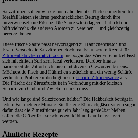
Salzzitronen sollten würzig und dabei leicht süßlich schmecken. Im
Idealfall leisten sie ihren geschmacklichen Beitrag durch ihre
unverwechselbare Frische. Die Säure wirkt dagegen indirekt und
hilft vielmehr, die anderen Aromen zu vereinen – und gleichzeitig
hervorzuheben.
Diese frische Säure passt hervorragend zu Hähnchenfleisch und
Fisch. Versuch die Salzzitronen doch mal bei unserem Rezept für
Zitronenhähnchen mit Gnocchi
und sogar das Wiener Schnitzel lässt
sich mit einigen Spritzern ideal verfeinern. Darüber hinaus
harmoniert die Zitrusfrucht auch mit diversen Gewürzen bestens.
Möchtest du Fisch und Hähnchen zusätzlich mit ein wenig Schärfe
verbinden, Probiere unbedingt unsere
scharfe Zitronensauce
aus.
Die Frische der Zitrusfrucht ist in Verbindung mit der leichten
Schärfe von Chili und Zwiebeln ein Genuss.
Und wie lange sind Salzzitronen haltbar? Die Haltbarkeit beträgt in
jedem Fall mehrere Monate. Sterilisierte Einmachgläser sorgen sogar
dafür, dass die Zitrusfrüchte gut ein Jahr lang genießbar bleiben,
sofern die Gläser fest verschlossen, kühl und dunkel gelagert
werden.
Ähnliche Rezepte