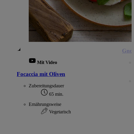
Gnoc
Mit Video
Focaccia mit Oliven
Zubereitungsdauer
65 min.
Ernährungsweise
Vegetarisch