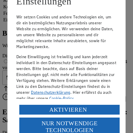
Einstellungen
Kalorien
52 kcal (3 %)
Kohlenhydrate
6 g
Fett
1 g
Wir setzen Cookies und andere Technologien ein, um
Eiweiß
1 g
dir ein bestmögliches Nutzungserlebnis unserer
Website zu ermöglichen. Wir verwenden deine Daten,
Bewertung
um unsere Website zu personalisieren und dir
möglichst relevante Inhalte anzubieten, sowie für
Wie hat es dir geschmeckt?
Marketingzwecke.
Die Bewertung wird automatisch gespeichert
Deine Einwilligung ist freiwillig und kann jederzeit
1 von 5 Sternen
2 von 5 Sternen
3 von 5 Sternen
4
individuell in den Datenschutz-Einstellungen angepasst
von 5 Sternen
5 von 5 Sternen
werden. Bitte beachte, dass auf Basis deiner
Einstellungen ggf. nicht mehr alle Funktionalitäten zur
Geprüft
Verfügung stehen. Weitere Erklärungen sowie einen
Link zu den Datenschutz-Einstellungen findest du in
Bitte Pfeile benutzen
Vielen Dank für deine Bewertung.
unserer
Datenschutzerklärung
. Hier erfährst du auch
mehr über unsere
Cookie-Policy
.
Bitte wähle eine Bewertung aus, um fortzufahren.
Bewerten
Verarbeitung deiner personenbezogenen Daten in den
AKTIVIEREN
Einfache Essenz marokkanischer Küche:
USA durch Facebook und YouTube:
Salzzitronen-Rezept
NUR NOTWENDIGE
Wenn du auf „Aktivieren“ klickst, willigst du im Sinne
TECHNOLOGIEN
des Art. 49 Abs. 1 Satz 1 lit. a) DSGVO ein, dass deine
Die nordafrikanische Küche hat viel mehr zu bieten als "nur"