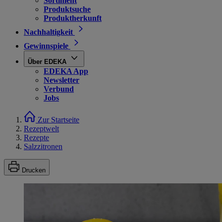
Sortiment
Produktsuche
Produktherkunft
Nachhaltigkeit
Gewinnspiele
Über EDEKA
EDEKA App
Newsletter
Verbund
Jobs
Zur Startseite
Rezeptwelt
Rezepte
Salzzitronen
Drucken