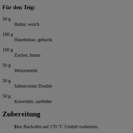
Für den Teig:
50
g
Butter, weich
100
g
Haselnüsse, gehackt
100
g
Zucker, braun
50
g
Weizenmehl
50
g
Sahnecreme Double
50
g
Kuvertüre, zartbitter
Zubereitung
Den Backofen auf 170 °C Umluft vorheizen.