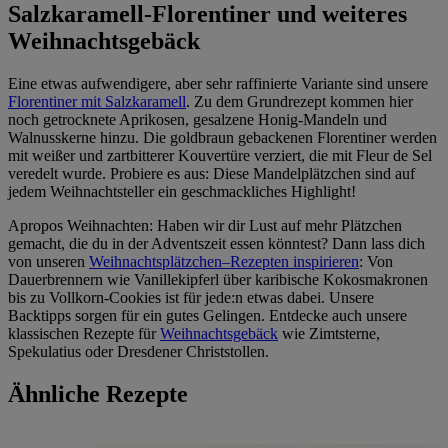
Salzkaramell-Florentiner und weiteres
Weihnachtsgebäck
Eine etwas aufwendigere, aber sehr raffinierte Variante sind unsere
Florentiner mit Salzkaramell
. Zu dem Grundrezept kommen hier
noch getrocknete Aprikosen, gesalzene Honig-Mandeln und
Walnusskerne hinzu. Die goldbraun gebackenen Florentiner werden
mit weißer und zartbitterer Kouvertüre verziert, die mit Fleur de Sel
veredelt wurde. Probiere es aus: Diese Mandelplätzchen sind auf
jedem Weihnachtsteller ein geschmackliches Highlight!
Apropos Weihnachten: Haben wir dir Lust auf mehr Plätzchen
gemacht, die du in der Adventszeit essen könntest? Dann lass dich
von unseren
Weihnachtsplätzchen–Rezepten inspirieren
: Von
Dauerbrennern wie Vanillekipferl über karibische Kokosmakronen
bis zu Vollkorn-Cookies ist für jede:n etwas dabei. Unsere
Backtipps sorgen für ein gutes Gelingen. Entdecke auch unsere
klassischen Rezepte für
Weihnachtsgebäck
wie Zimtsterne,
Spekulatius oder Dresdener Christstollen.
Ähnliche Rezepte