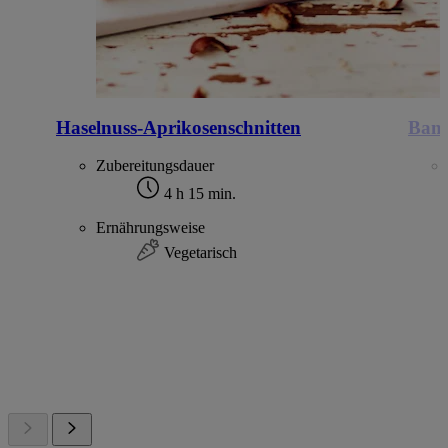
Haselnuss-Aprikosenschnitten
Bana
Zubereitungsdauer
4 h 15 min.
Ernährungsweise
Vegetarisch