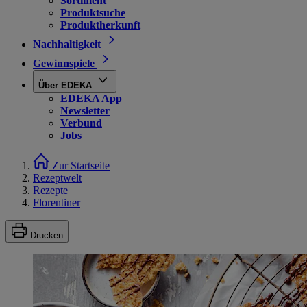
Sortiment
Produktsuche
Produktherkunft
Nachhaltigkeit
Gewinnspiele
Über EDEKA
EDEKA App
Newsletter
Verbund
Jobs
Zur Startseite
Rezeptwelt
Rezepte
Florentiner
Drucken