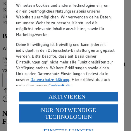
Kalorien
470 kcal (23 %)
Wir setzen Cookies und andere Technologien ein, um
Kohlenhydrate
22 g
dir ein bestmögliches Nutzungserlebnis unserer
Fett
40 g
Website zu ermöglichen. Wir verwenden deine Daten,
um unsere Website zu personalisieren und dir
Eiweiß
7 g
möglichst relevante Inhalte anzubieten, sowie für
Marketingzwecke.
Bewertung
Deine Einwilligung ist freiwillig und kann jederzeit
Wie hat es dir geschmeckt?
individuell in den Datenschutz-Einstellungen angepasst
werden. Bitte beachte, dass auf Basis deiner
Die Bewertung wird automatisch gespeichert
Einstellungen ggf. nicht mehr alle Funktionalitäten zur
1 von 5 Sternen
2 von 5 Sternen
3 von 5 Sternen
4
Verfügung stehen. Weitere Erklärungen sowie einen
von 5 Sternen
5 von 5 Sternen
Link zu den Datenschutz-Einstellungen findest du in
unserer
Datenschutzerklärung
. Hier erfährst du auch
Geprüft
mehr über unsere
Cookie-Policy
.
Bitte Pfeile benutzen
Vielen Dank für deine Bewertung.
Verarbeitung deiner personenbezogenen Daten in den
AKTIVIEREN
Bitte wähle eine Bewertung aus, um fortzufahren.
USA durch Facebook und YouTube:
Bewerten
NUR NOTWENDIGE
Wenn du auf „Aktivieren“ klickst, willigst du im Sinne
Nicht nur zur Weihnachtszeit beliebt:
TECHNOLOGIEN
des Art. 49 Abs. 1 Satz 1 lit. a) DSGVO ein, dass deine
Florentiner-Rezept
Daten in den USA verarbeitet werden. Der EuGH sieht
die USA als Land mit einem nach europäischen