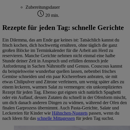
Zubereitungsdauer
20 min.
Rezepte für jeden Tag: schnelle Gerichte
Ein Dilemma, das am Ende gar keines ist: Tatsächlich kannst du
frisch kochen, dich hochwertig ernähren, ohne täglich die ganz
großen Blöcke im Terminkalender für die Arbeit am Herd zu
reservieren. Manche Gerichte nehmen nicht einmal eine halbe
Stunde deiner Zeit in Anspruch und erfüllen dennoch jede
Anforderung in Sachen Nährstoffe und Genuss. Couscous kannst
du beispielsweise wunderbar quellen lassen, nebenbei frisches
Gemüse schneiden und ein paar Kichererbsen anbraten, sie mit
etwas Chilipulver und Zitrone verfeinern, um wenig später alles zu
einem leckeren, warmen Salat zu vermengen: ein unkompliziertes
Rezept für jeden Tag. Ebenso gut eignen sich natürlich Spaghetti
oder ein Auflauf, dessen Zutaten du schnell in der Ofenform mischt,
um dich danach anderen Dingen zu widmen, während der Ofen den
finalen Garprozess übernimmt. Auch Pasta-Gerichte, Salate und
Leckereien für Kinder wie
Hähnchen-Nuggets
passen, wenn du
nach Ideen für das
schnelle Mittagessen
für jeden Tag suchst.