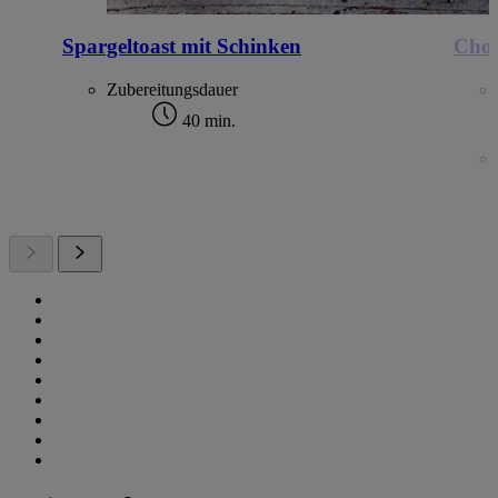
Spargeltoast mit Schinken
Cho
Zubereitungsdauer
40 min.