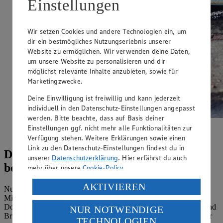
Einstellungen
Wir setzen Cookies und andere Technologien ein, um
dir ein bestmögliches Nutzungserlebnis unserer
Website zu ermöglichen. Wir verwenden deine Daten,
um unsere Website zu personalisieren und dir
möglichst relevante Inhalte anzubieten, sowie für
Marketingzwecke.
Deine Einwilligung ist freiwillig und kann jederzeit
individuell in den Datenschutz-Einstellungen angepasst
werden. Bitte beachte, dass auf Basis deiner
Ein Klassiker der immer geht – unser Schinkennudel-
Einstellungen ggf. nicht mehr alle Funktionalitäten zur
Rezept.
Verfügung stehen. Weitere Erklärungen sowie einen
Link zu den Datenschutz-Einstellungen findest du in
Diese Rezepte für jeden Tag gehen
unserer
Datenschutzerklärung
. Hier erfährst du auch
besonders schnell
mehr über unsere
Cookie-Policy
.
Verarbeitung deiner personenbezogenen Daten in den
AKTIVIEREN
Nudeln und Reis lassen sich schnell gar kochen (in circa 15
USA durch Facebook und YouTube:
Minuten). Die dazu passenden Soßen kannst du schon aus einer
Dose Tomaten, ein wenig frischem oder tiefgekühltem Gemüse und
NUR NOTWENDIGE
Wenn du auf „Aktivieren“ klickst, willigst du im Sinne
Brühe zum Einkochen zubereiten. Diese Zutaten solltest du immer
TECHNOLOGIEN
des Art. 49 Abs. 1 Satz 1 lit. a) DSGVO ein, dass deine