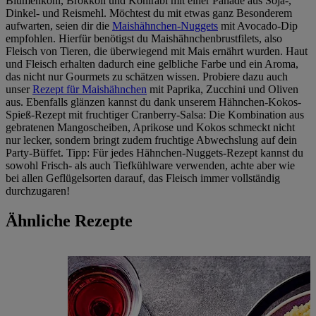
Blumenkohl, Brokkoli und Kohlrabi mit einer Panade aus Soja-,
Dinkel- und Reismehl. Möchtest du mit etwas ganz Besonderem
aufwarten, seien dir die
Maishähnchen-Nuggets
mit Avocado-Dip
empfohlen. Hierfür benötigst du Maishähnchenbrustfilets, also
Fleisch von Tieren, die überwiegend mit Mais ernährt wurden. Haut
und Fleisch erhalten dadurch eine gelbliche Farbe und ein Aroma,
das nicht nur Gourmets zu schätzen wissen. Probiere dazu auch
unser
Rezept für Maishähnchen
mit Paprika, Zucchini und Oliven
aus. Ebenfalls glänzen kannst du dank unserem Hähnchen-Kokos-
Spieß-Rezept mit fruchtiger Cranberry-Salsa: Die Kombination aus
gebratenen Mangoscheiben, Aprikose und Kokos schmeckt nicht
nur lecker, sondern bringt zudem fruchtige Abwechslung auf dein
Party-Büffet. Tipp: Für jedes Hähnchen-Nuggets-Rezept kannst du
sowohl Frisch- als auch Tiefkühlware verwenden, achte aber wie
bei allen Geflügelsorten darauf, das Fleisch immer vollständig
durchzugaren!
Ähnliche Rezepte