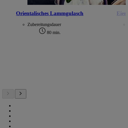
Orientalisches Lammgulasch
Eier
Zubereitungsdauer
80 min.