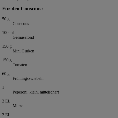
Für den Couscous:
50
g
Couscous
100
ml
Gemüsefond
150
g
Mini Gurken
150
g
Tomaten
60
g
Frühlingszwiebeln
1
Peperoni, klein, mittelscharf
2
EL
Minze
2
EL