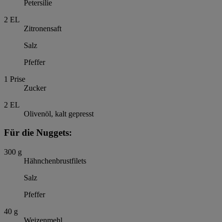
Petersilie
2
EL
Zitronensaft
Salz
Pfeffer
1
Prise
Zucker
2
EL
Olivenöl, kalt gepresst
Für die Nuggets:
300
g
Hähnchenbrustfilets
Salz
Pfeffer
40
g
Weizenmehl