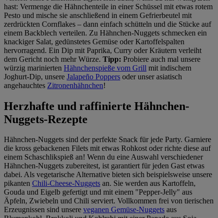
hast: Vermenge die Hähnchenteile in einer Schüssel mit etwas rotem
Pesto und mische sie anschließend in einem Gefrierbeutel mit
zerdrückten Cornflakes – dann einfach schütteln und die Stücke auf
einem Backblech verteilen. Zu Hähnchen-Nuggets schmecken ein
knackiger Salat, gedünstetes Gemüse oder Kartoffelspalten
hervorragend. Ein Dip mit Paprika, Curry oder Kräutern verleiht
dem Gericht noch mehr Würze.
Tipp:
Probiere auch mal unsere
würzig marinierten
Hähnchenspieße vom Grill
mit indischem
Joghurt-Dip, unsere
Jalapeño Poppers
oder unser asiatisch
angehauchtes
Zitronenhähnchen
!
Herzhafte und raffinierte Hähnchen-
Nuggets-Rezepte
Hähnchen-Nuggets sind der perfekte Snack für jede Party. Garniere
die kross gebackenen Filets mit etwas Rohkost oder richte diese auf
einem Schaschlikspieß an! Wenn du eine Auswahl verschiedener
Hähnchen-Nuggets zubereitest, ist garantiert für jeden Gast etwas
dabei. Als vegetarische Alternative bieten sich beispielsweise unsere
pikanten
Chili-Cheese-Nuggets
an. Sie werden aus Kartoffeln,
Gouda und Eigelb gefertigt und mit einem "Pepper-Jelly" aus
Äpfeln, Zwiebeln und Chili serviert. Vollkommen frei von tierischen
Erzeugnissen sind unsere
veganen Gemüse-Nuggets
aus