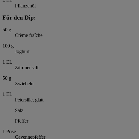
2
EL
Pflanzenöl
Für den Dip:
50
g
Crème fraîche
100
g
Joghurt
1
EL
Zitronensaft
50
g
Zwiebeln
1
EL
Petersilie, glatt
Salz
Pfeffer
1
Prise
Cayennepfeffer