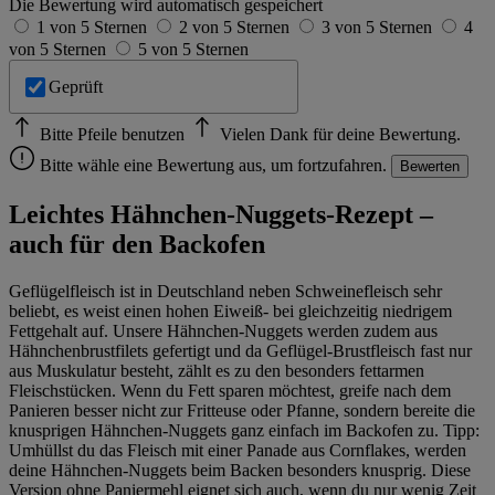
Die Bewertung wird automatisch gespeichert
1 von 5 Sternen
2 von 5 Sternen
3 von 5 Sternen
4
von 5 Sternen
5 von 5 Sternen
Geprüft
Bitte Pfeile benutzen
Vielen Dank für deine Bewertung.
Bitte wähle eine Bewertung aus, um fortzufahren.
Bewerten
Leichtes Hähnchen-Nuggets-Rezept –
auch für den Backofen
Geflügelfleisch ist in Deutschland neben Schweinefleisch sehr
beliebt, es weist einen hohen Eiweiß- bei gleichzeitig niedrigem
Fettgehalt auf. Unsere Hähnchen-Nuggets werden zudem aus
Hähnchenbrustfilets gefertigt und da Geflügel-Brustfleisch fast nur
aus Muskulatur besteht, zählt es zu den besonders fettarmen
Fleischstücken. Wenn du Fett sparen möchtest, greife nach dem
Panieren besser nicht zur Fritteuse oder Pfanne, sondern bereite die
knusprigen Hähnchen-Nuggets ganz einfach im Backofen zu. Tipp:
Umhüllst du das Fleisch mit einer Panade aus Cornflakes, werden
deine Hähnchen-Nuggets beim Backen besonders knusprig. Diese
Version ohne Paniermehl eignet sich auch, wenn du nur wenig Zeit