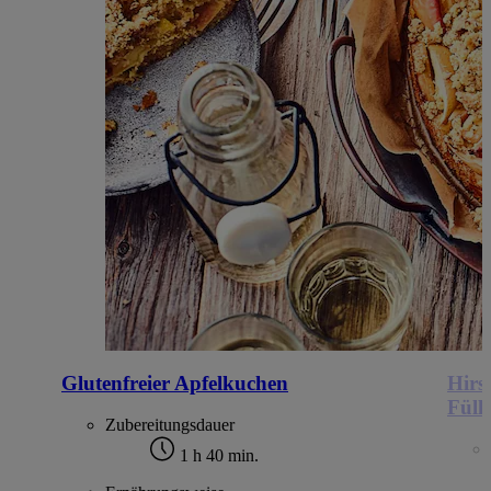
Glutenfreier Apfelkuchen
Hirs
Füll
Zubereitungsdauer
1 h 40 min.