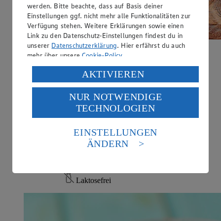
werden. Bitte beachte, dass auf Basis deiner
Einstellungen ggf. nicht mehr alle Funktionalitäten zur
Verfügung stehen. Weitere Erklärungen sowie einen
Link zu den Datenschutz-Einstellungen findest du in
unserer
Datenschutzerklärung
. Hier erfährst du auch
mehr über unsere
Cookie-Policy
.
Hirsepfannkuchen
Verarbeitung deiner personenbezogenen Daten in den
AKTIVIEREN
Zubereitungsdauer
USA durch Facebook und YouTube:
70 min.
NUR NOTWENDIGE
Wenn du auf „Aktivieren“ klickst, willigst du im Sinne
Ernährungsweise
TECHNOLOGIEN
des Art. 49 Abs. 1 Satz 1 lit. a) DSGVO ein, dass deine
Daten in den USA verarbeitet werden. Der EuGH sieht
Glutenfrei
die USA als Land mit einem nach europäischen
EINSTELLUNGEN
Ernährungsweise
Standards nicht angemessenen Datenschutzniveau an.
ÄNDERN
Es besteht das Risiko eines Zugriffs durch US-
Vegetarisch
amerikanische Behörden.
Ernährungsweise
Informationen zum Herausgeber der Seite findest du
Laktosefrei
im
Impressum