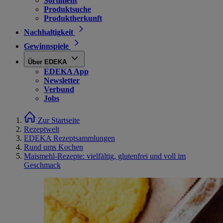
Sortiment
Produktsuche
Produktherkunft
Nachhaltigkeit
Gewinnspiele
Über EDEKA
EDEKA App
Newsletter
Verbund
Jobs
Zur Startseite
Rezeptwelt
EDEKA Rezeptsammlungen
Rund ums Kochen
Maismehl-Rezepte: vielfältig, glutenfrei und voll im
Geschmack