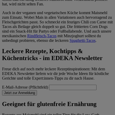
hat, wird nicht selten Fan.
Auch in der veganen und vegetarischen Küche kommt Maismehl
zum Einsatz. Wobei Mais in allen Variationen auch hervorragend zu
Fleischgerichten passt. So schmeckt ein feuriges Chili con Carne mit
Tacos als Beilage gleich doppelt so gut. Die frittierten Corn Dogs
sind ein Snack-Hit für Partys oder Fußballabende. Und auch unsere
mexikanischen
Rindfleisch-Tacos
mit Minzjoghurt solltest du
unbedingt probieren, ebenso die leckeren
Spaghetti-Tacos
.
Leckere Rezepte, Kochtipps &
Küchentricks - im EDEKA Newsletter
Freue dich auf noch mehr leckere Rezeptinspirationen: Mit dem
EDEKA Newsletter liefern wir dir jede Woche Ideen für köstliche
Gerichte und tolle Expert:innen-Tipps zu dir nach Hause.
E-Mail-Adresse (Pflichtfeld)
Jetzt zur Anmeldung
Geeignet für glutenfreie Ernährung
Rezepte aus Maismehl sind ein toller Tipp für die Low-Carb-