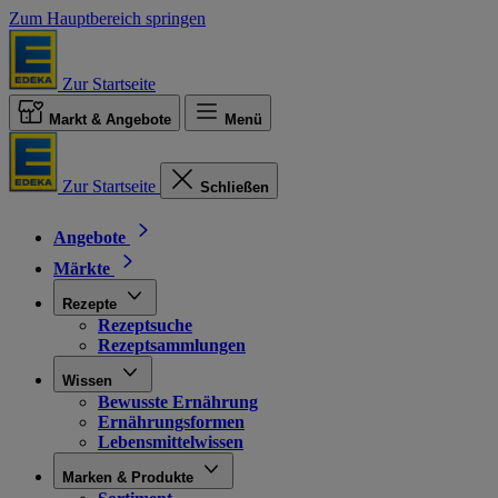
Zum Hauptbereich springen
Zur Startseite
Markt & Angebote
Menü
Zur Startseite
Schließen
Angebote
Märkte
Rezepte
Rezeptsuche
Rezeptsammlungen
Wissen
Bewusste Ernährung
Ernährungsformen
Lebensmittelwissen
Marken & Produkte