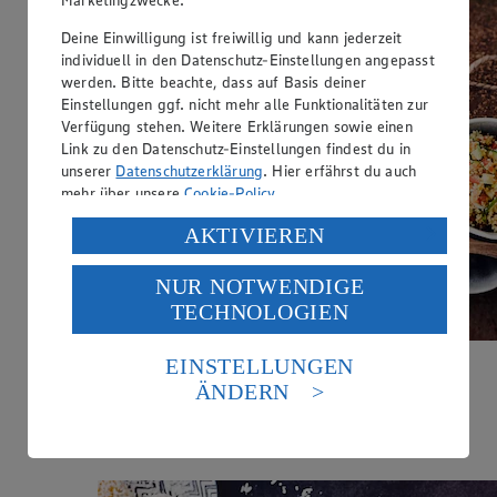
Deine Einwilligung ist freiwillig und kann jederzeit
individuell in den Datenschutz-Einstellungen angepasst
werden. Bitte beachte, dass auf Basis deiner
Einstellungen ggf. nicht mehr alle Funktionalitäten zur
Verfügung stehen. Weitere Erklärungen sowie einen
Link zu den Datenschutz-Einstellungen findest du in
unserer
Datenschutzerklärung
. Hier erfährst du auch
mehr über unsere
Cookie-Policy
.
Verarbeitung deiner personenbezogenen Daten in den
AKTIVIEREN
USA durch Facebook und YouTube:
NUR NOTWENDIGE
Wenn du auf „Aktivieren“ klickst, willigst du im Sinne
TECHNOLOGIEN
des Art. 49 Abs. 1 Satz 1 lit. a) DSGVO ein, dass deine
Daten in den USA verarbeitet werden. Der EuGH sieht
die USA als Land mit einem nach europäischen
EINSTELLUNGEN
Hähnchen Nuggets
Standards nicht angemessenen Datenschutzniveau an.
ÄNDERN
Es besteht das Risiko eines Zugriffs durch US-
Zubereitungsdauer
amerikanische Behörden.
40 min.
Informationen zum Herausgeber der Seite findest du
im
Impressum