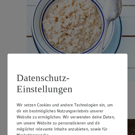
Datenschutz-
Einstellungen
Hafer-Milchbrei mit Apfel
Zubereitungsdauer
Wir setzen Cookies und andere Technologien ein, um
dir ein bestmögliches Nutzungserlebnis unserer
15 min.
Website zu ermöglichen. Wir verwenden deine Daten,
um unsere Website zu personalisieren und dir
möglichst relevante Inhalte anzubieten, sowie für
Marketingzwecke.