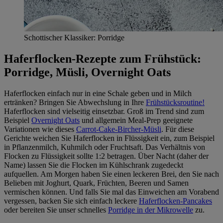
Schottischer Klassiker: Porridge
Haferflocken-Rezepte zum Frühstück:
Porridge, Müsli, Overnight Oats
Haferflocken einfach nur in eine Schale geben und in Milch
ertränken? Bringen Sie Abwechslung in Ihre
Frühstücksroutine!
Haferflocken sind vielseitig einsetzbar. Groß im Trend sind zum
Beispiel
Overnight Oats
und allgemein Meal-Prep geeignete
Variationen wie dieses
Carrot-Cake-Bircher-Müsli
. Für diese
Gerichte weichen Sie Haferflocken in Flüssigkeit ein, zum Beispiel
in Pflanzenmilch, Kuhmilch oder Fruchtsaft. Das Verhältnis von
Flocken zu Flüssigkeit sollte 1:2 betragen. Über Nacht (daher der
Name) lassen Sie die Flocken im Kühlschrank zugedeckt
aufquellen. Am Morgen haben Sie einen leckeren Brei, den Sie nach
Belieben mit Joghurt, Quark, Früchten, Beeren und Samen
vermischen können. Und falls Sie mal das Einweichen am Vorabend
vergessen, backen Sie sich einfach leckere
Haferflocken-Pancakes
oder bereiten Sie unser schnelles
Porridge in der Mikrowelle
zu.