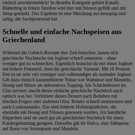
einfach unwiderstehlich! In dieselbe Kategorie gehört Kataifi:
Blätterteig in feinen Streifen wird hier mit Nüssen gefüllt und mit
Sirup getränkt. Das Ergebnis ist eine Mischung aus knusprig und
saftig, die Suchtpotenzial hat.
Schnelle und einfache Nachspeisen aus
Griechenland
Während die Gebäck-Rezepte ihre Zeit brauchen, lassen sich
griechische Nachtische mit Joghurt schnell umsetzen – ohne
weniger gut zu schmecken. Eigentlich brauchst du nur einen Joghurt
mit hohem Fettanteil, eben die griechische Variante. Mit 10 Prozent
Fett ist sie sehr viel cremiger und vollmundiger als normaler Joghurt.
Gib dazu einfach karamellisierte Nüsse wie Walnüsse und Mandeln,
Honig und Minze als dekoratives Topping. Als Schichtdessert im
Glas serviert, macht dieser einfache griechische Nachtisch auch
optisch was her. Verfeinere dieses Dessert nach Belieben mit
frischen Feigen oder anderem Obst. Relativ schnell umzusetzen sind
auch Loukoumades. Das sind frittierte Hefeteigbällchen, die
ebenfalls mit Honig und Nüssen genossen werden. Als handliche
Häppchen sind sie auch gut als griechischer Nachtisch für einen
Kindergeburtstag geeignet. Dasselbe gilt für Halva, eine Süßspeise
auf Basis von Sesampaste und Mandeln.