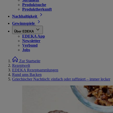
Sortiment
Produktsuche
Produktherkunft
Nachhaltigkeit
Gewinnspiele
Über EDEKA
EDEKA App
Newsletter
Verbund
Jobs
Zur Startseite
Rezeptwelt
EDEKA Rezeptsammlungen
Rund ums Backen
Griechischer Nachtisch: einfach oder raffiniert – immer lecker