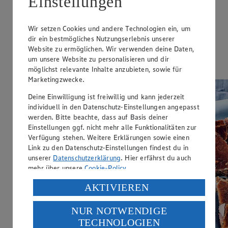
Einstellungen
25 min.
Ernährungsweise
Wir setzen Cookies und andere Technologien ein, um
Glutenfrei
dir ein bestmögliches Nutzungserlebnis unserer
Website zu ermöglichen. Wir verwenden deine Daten,
Ernährungsweise
um unsere Website zu personalisieren und dir
Vegetarisch
möglichst relevante Inhalte anzubieten, sowie für
Marketingzwecke.
Deine Einwilligung ist freiwillig und kann jederzeit
individuell in den Datenschutz-Einstellungen angepasst
werden. Bitte beachte, dass auf Basis deiner
Einstellungen ggf. nicht mehr alle Funktionalitäten zur
Verfügung stehen. Weitere Erklärungen sowie einen
Link zu den Datenschutz-Einstellungen findest du in
unserer
Datenschutzerklärung
. Hier erfährst du auch
mehr über unsere
Cookie-Policy
.
Verarbeitung deiner personenbezogenen Daten in den
AKTIVIEREN
USA durch Facebook und YouTube:
NUR NOTWENDIGE
Wenn du auf „Aktivieren“ klickst, willigst du im Sinne
TECHNOLOGIEN
des Art. 49 Abs. 1 Satz 1 lit. a) DSGVO ein, dass deine