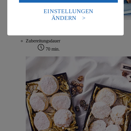
Daten in den USA verarbeitet werden. Der EuGH sieht
die USA als Land mit einem nach europäischen
EINSTELLUNGEN
Standards nicht angemessenen Datenschutzniveau an.
ÄNDERN
Es besteht das Risiko eines Zugriffs durch US-
amerikanische Behörden.
Griechischer Nusskuchen
Informationen zum Herausgeber der Seite findest du
Zubereitungsdauer
im
Impressum
70 min.