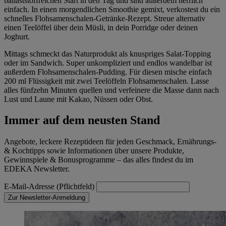
ballaststoffreichen Start in den Tag und sind außerdem herrlich
einfach. In einen morgendlichen Smoothie gemixt, verkostest du ein
schnelles Flohsamenschalen-Getränke-Rezept. Streue alternativ
einen Teelöffel über dein Müsli, in dein Porridge oder deinen
Joghurt.
Mittags schmeckt das Naturprodukt als knuspriges Salat-Topping
oder im Sandwich. Super unkompliziert und endlos wandelbar ist
außerdem Flohsamenschalen-Pudding. Für diesen mische einfach
200 ml Flüssigkeit mit zwei Teelöffeln Flohsamenschalen. Lasse
alles fünfzehn Minuten quellen und verfeinere die Masse dann nach
Lust und Laune mit Kakao, Nüssen oder Obst.
Immer auf dem neusten Stand
Angebote, leckere Rezeptideen für jeden Geschmack, Ernährungs-
& Kochtipps sowie Informationen über unsere Produkte,
Gewinnspiele & Bonusprogramme – das alles findest du im
EDEKA Newsletter.
E-Mail-Adresse (Pflichtfeld)
Zur Newsletter-Anmeldung