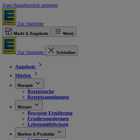
Zum Hauptbereich springen
Zur Startseite
Markt & Angebote
Menü
Zur Startseite
Schließen
Angebote
Märkte
Rezepte
Rezeptsuche
Rezeptsammlungen
Wissen
Bewusste Ernährung
Ernährungsformen
Lebensmittelwissen
Marken & Produkte