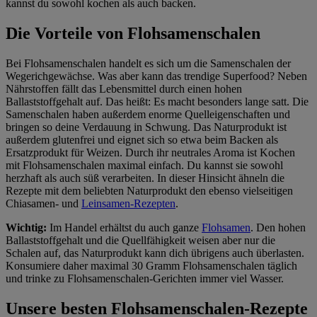
kannst du sowohl kochen als auch backen.
Die Vorteile von Flohsamenschalen
Bei Flohsamenschalen handelt es sich um die Samenschalen der
Wegerichgewächse. Was aber kann das trendige Superfood? Neben
Nährstoffen fällt das Lebensmittel durch einen hohen
Ballaststoffgehalt auf. Das heißt: Es macht besonders lange satt. Die
Samenschalen haben außerdem enorme Quelleigenschaften und
bringen so deine Verdauung in Schwung. Das Naturprodukt ist
außerdem glutenfrei und eignet sich so etwa beim Backen als
Ersatzprodukt für Weizen. Durch ihr neutrales Aroma ist Kochen
mit Flohsamenschalen maximal einfach. Du kannst sie sowohl
herzhaft als auch süß verarbeiten. In dieser Hinsicht ähneln die
Rezepte mit dem beliebten Naturprodukt den ebenso vielseitigen
Chiasamen- und
Leinsamen-Rezepten
.
Wichtig:
Im Handel erhältst du auch ganze
Flohsamen
. Den hohen
Ballaststoffgehalt und die Quellfähigkeit weisen aber nur die
Schalen auf, das Naturprodukt kann dich übrigens auch überlasten.
Konsumiere daher maximal 30 Gramm Flohsamenschalen täglich
und trinke zu Flohsamenschalen-Gerichten immer viel Wasser.
Unsere besten Flohsamenschalen-Rezepte