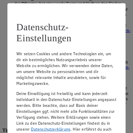
der Pflaume, hat eine ovale Form und läuft an den Enden
leicht spitz zu. Die Bauchnaht ist bei der Zwetschge nur sehr
schwach ausgeprägt. Das Fruchtfleisch ist deutlich fester als
bei der Pflaume und behält auch beim Kochen und Backen
Datenschutz-
seine Form. Deshalb eignen sich Zwetschgen besonders gut
für Kuchen, wie unser
Zwetschgendatschi–
oder
Zwetschgen-
Einstellungen
Crumble-Rezept,
während Pflaumen für
Mus
und
Marmeladen ideal sind.
Mirabellen:
Mirabellen sind die gelben Schwestern der
Wir setzen Cookies und andere Technologien ein, um
Zwetschgen und werden häufig zu Likör verarbeitet. Das
dir ein bestmögliches Nutzungserlebnis unserer
aromatische Fruchtfleisch eignet sich aber auch sehr gut zum
Website zu ermöglichen. Wir verwenden deine Daten,
Kochen und Backen, wie unser köstliches
Mirabellenkuchen-
um unsere Website zu personalisieren und dir
Rezept
beweist. Das Fruchtfleisch der Mirabellen ist
möglichst relevante Inhalte anzubieten, sowie für
aromatisch-süß und lässt sich leicht vom Kern lösen.
Marketingzwecke.
Reineclauden:
Die gelbgrüne bis dunkelgrüne Edelpflaume
Deine Einwilligung ist freiwillig und kann jederzeit
hat ein weißliches bis hellgründes Fruchtfleisch und ist etwas
kleiner als andere Pflaumensorten. Sie hat ein sehr intensives
individuell in den Datenschutz-Einstellungen angepasst
Aroma, schmeckt leicht süßlich mit angenehm erfrischender
werden. Bitte beachte, dass auf Basis deiner
Säure und ist sehr saftig. Reineclauden eignen sich
Einstellungen ggf. nicht mehr alle Funktionalitäten zur
hervorragend zum Kochen und Backen sowie für die
Verfügung stehen. Weitere Erklärungen sowie einen
Verarbeitung zu Marmelade, Sirup, Likör und Schnaps.
Link zu den Datenschutz-Einstellungen findest du in
unserer
Datenschutzerklärung
. Hier erfährst du auch
Tipp:
Bereite Reineclauden möglichst frisch zu, da sie schnell