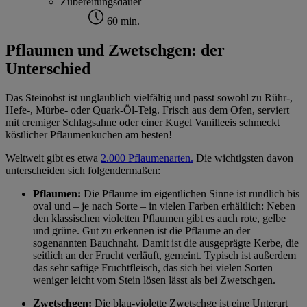
Zubereitungsdauer
60 min.
Pflaumen und Zwetschgen: der
Unterschied
Das Steinobst ist unglaublich vielfältig und passt sowohl zu Rühr-,
Hefe-, Mürbe- oder Quark-Öl-Teig. Frisch aus dem Ofen, serviert
mit cremiger Schlagsahne oder einer Kugel Vanilleeis schmeckt
köstlicher Pflaumenkuchen am besten!
Weltweit gibt es etwa
2.000 Pflaumenarten.
Die wichtigsten davon
unterscheiden sich folgendermaßen:
Pflaumen:
Die Pflaume im eigentlichen Sinne ist rundlich bis
oval und – je nach Sorte – in vielen Farben erhältlich: Neben
den klassischen violetten Pflaumen gibt es auch rote, gelbe
und grüne. Gut zu erkennen ist die Pflaume an der
sogenannten Bauchnaht. Damit ist die ausgeprägte Kerbe, die
seitlich an der Frucht verläuft, gemeint. Typisch ist außerdem
das sehr saftige Fruchtfleisch, das sich bei vielen Sorten
weniger leicht vom Stein lösen lässt als bei Zwetschgen.
Zwetschgen:
Die blau-violette Zwetschge ist eine Unterart