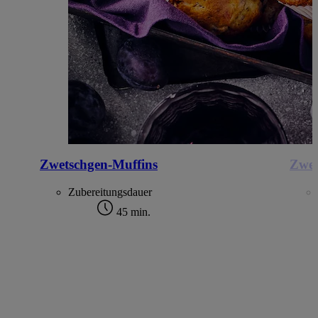
Zwetschgen-Muffins
Zwet
Zubereitungsdauer
45 min.