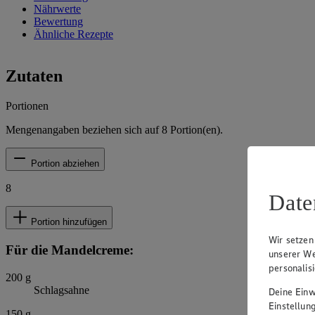
Nährwerte
Bewertung
Ähnliche Rezepte
Zutaten
Portionen
Mengenangaben beziehen sich auf
8
Portion(en).
Portion abziehen
8
Date
Portion hinzufügen
Wir setzen
Für die Mandelcreme:
unserer We
personalis
200
g
Schlagsahne
Deine Einwi
Einstellun
150
g