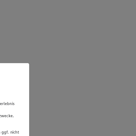
erlebnis
u
gzwecke.
 ggf. nicht