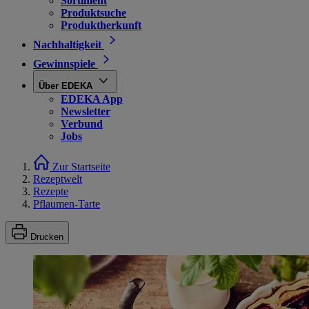
Sortiment
Produktsuche
Produktherkunft
Nachhaltigkeit
Gewinnspiele
Über EDEKA
EDEKA App
Newsletter
Verbund
Jobs
Zur Startseite
Rezeptwelt
Rezepte
Pflaumen-Tarte
Drucken