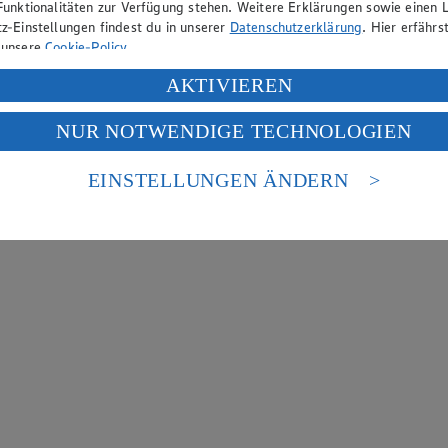
Funktionalitäten zur Verfügung stehen. Weitere Erklärungen sowie einen L
z-Einstellungen findest du in unserer
Datenschutzerklärung
. Hier erfährs
 unsere
Cookie-Policy
.
ung deiner personenbezogenen Daten in den USA durch Facebook und Yo
AKTIVIEREN
f „Aktivieren“ klickst, willigst du im Sinne des Art. 49 Abs. 1 Satz 1 lit
NUR NOTWENDIGE TECHNOLOGIEN
deine Daten in den USA verarbeitet werden. Der EuGH sieht die USA als 
 europäischen Standards nicht angemessenen Datenschutzniveau an. Es b
es Zugriffs durch US-amerikanische Behörden.
EINSTELLUNGEN ÄNDERN
nen zum Herausgeber der Seite findest du im
Impressum