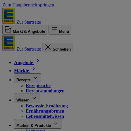
Zum Hauptbereich springen
Zur Startseite
Markt & Angebote
Menü
Zur Startseite
Schließen
Angebote
Märkte
Rezepte
Rezeptsuche
Rezeptsammlungen
Wissen
Bewusste Ernährung
Ernährungsformen
Lebensmittelwissen
Marken & Produkte