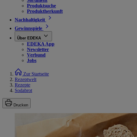
Sortiment
Produktsuche
Produktherkunft
Nachhaltigkeit
Gewinnspiele
Über EDEKA
EDEKA App
Newsletter
Verbund
Jobs
Zur Startseite
Rezeptwelt
Rezepte
Sodabrot
Drucken