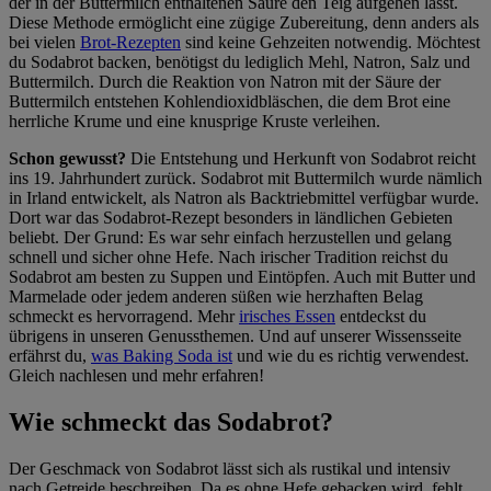
der in der Buttermilch enthaltenen Säure den Teig aufgehen lässt.
im
Impressum
Diese Methode ermöglicht eine zügige Zubereitung, denn anders als
bei vielen
Brot-Rezepten
sind keine Gehzeiten notwendig. Möchtest
du Sodabrot backen, benötigst du lediglich Mehl, Natron, Salz und
Buttermilch. Durch die Reaktion von Natron mit der Säure der
Buttermilch entstehen Kohlendioxidbläschen, die dem Brot eine
herrliche Krume und eine knusprige Kruste verleihen.
Schon gewusst?
Die Entstehung und Herkunft von Sodabrot reicht
ins 19. Jahrhundert zurück. Sodabrot mit Buttermilch wurde nämlich
in Irland entwickelt, als Natron als Backtriebmittel verfügbar wurde.
Dort war das Sodabrot-Rezept besonders in ländlichen Gebieten
beliebt. Der Grund: Es war sehr einfach herzustellen und gelang
schnell und sicher ohne Hefe. Nach irischer Tradition reichst du
Sodabrot am besten zu Suppen und Eintöpfen. Auch mit Butter und
Marmelade oder jedem anderen süßen wie herzhaften Belag
schmeckt es hervorragend. Mehr
irisches Essen
entdeckst du
übrigens in unseren Genussthemen. Und auf unserer Wissensseite
erfährst du,
was Baking Soda ist
und wie du es richtig verwendest.
Gleich nachlesen und mehr erfahren!
Wie schmeckt das Sodabrot?
Der Geschmack von Sodabrot lässt sich als rustikal und intensiv
nach Getreide beschreiben. Da es ohne Hefe gebacken wird, fehlt