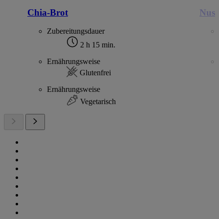
Chia-Brot
Nuss
Zubereitungsdauer
2 h 15 min.
Ernährungsweise
Glutenfrei
Ernährungsweise
Vegetarisch