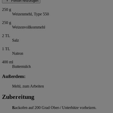
Portion hinzufügen
250
g
Weizenmehl, Type 550
250
g
Weizenvollkornmehl
2
TL
Salz
1
TL
Natron
400
ml
Buttermilch
Außerdem:
Mehl, zum Arbeiten
Zubereitung
Backofen auf 200 Grad Ober-/ Unterhitze vorheizen.