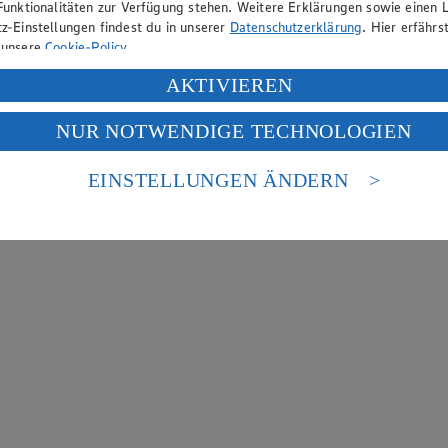
Funktionalitäten zur Verfügung stehen. Weitere Erklärungen sowie einen L
z-Einstellungen findest du in unserer
Datenschutzerklärung
. Hier erfährs
 unsere
Cookie-Policy
.
ung deiner personenbezogenen Daten in den USA durch Facebook und Yo
AKTIVIEREN
f „Aktivieren“ klickst, willigst du im Sinne des Art. 49 Abs. 1 Satz 1 lit
NUR NOTWENDIGE TECHNOLOGIEN
deine Daten in den USA verarbeitet werden. Der EuGH sieht die USA als 
 europäischen Standards nicht angemessenen Datenschutzniveau an. Es b
es Zugriffs durch US-amerikanische Behörden.
EINSTELLUNGEN ÄNDERN
nen zum Herausgeber der Seite findest du im
Impressum