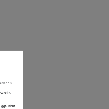
erlebnis
u
gzwecke.
 ggf. nicht