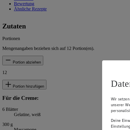
Bewertung
Ähnliche Rezepte
Zutaten
Portionen
Mengenangaben beziehen sich auf
12
Portion(en).
Portion abziehen
12
Date
Portion hinzufügen
Für die Creme:
Wir setzen
unserer We
6
Blätter
personalis
Gelatine, weiß
Deine Einwi
300
g
Einstellun
Mascarpone