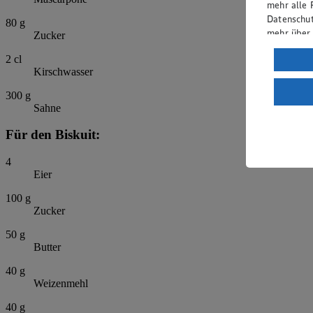
mehr alle 
Datenschut
80
g
mehr über
Zucker
Verarbeit
2
cl
Kirschwasser
Wenn du au
ein, dass 
300
g
Sahne
einem nach
Risiko ein
Für den Biskuit:
Informatio
4
Eier
100
g
Zucker
50
g
Butter
40
g
Weizenmehl
40
g