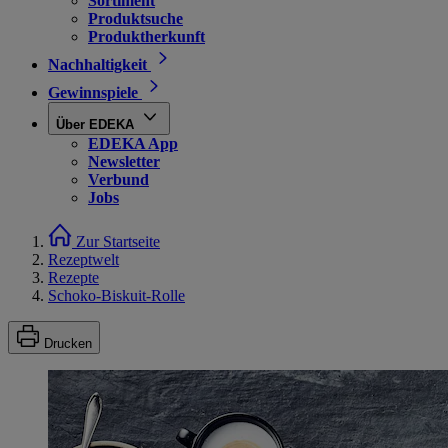
Sortiment
Produktsuche
Produktherkunft
Nachhaltigkeit
Gewinnspiele
Über EDEKA
EDEKA App
Newsletter
Verbund
Jobs
Zur Startseite
Rezeptwelt
Rezepte
Schoko-Biskuit-Rolle
Drucken