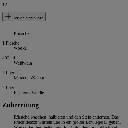
12
Portion hinzufügen
4
Pfirsiche
1
Flasche
Wodka
400
ml
Weißwein
2
Liter
Maracuja-Nektar
2
Liter
Eiscreme Vanille
Zubereitung
Pfirsiche waschen, halbieren und den Stein entfernen. Das
Fruchtfleisch würfeln und in ein großes Bowlegefäß geben.
Wodka darüber gießen und für 2 Stunden im Kühlschrank