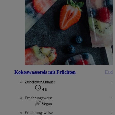
Kokoswassereis mit Früchten
Erdb
Zubereitungsdauer
4 h
Ernährungsweise
Vegan
Ernährungsweise