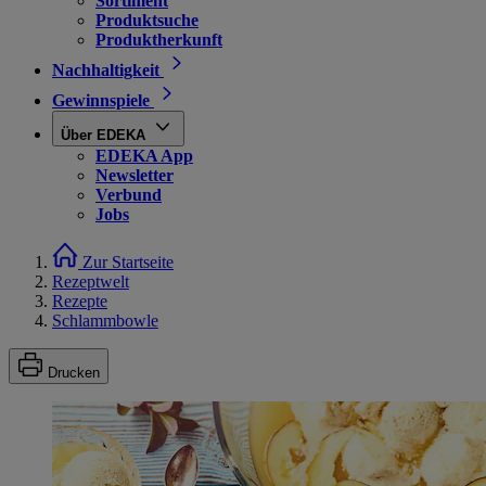
Sortiment
Produktsuche
Produktherkunft
Nachhaltigkeit
Gewinnspiele
Über EDEKA
EDEKA App
Newsletter
Verbund
Jobs
Zur Startseite
Rezeptwelt
Rezepte
Schlammbowle
Drucken