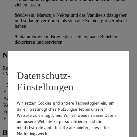
ziehen lassen.
Weißwein, Maracuja-Nektar und das Vanilleeis dazugeben
und so lange verrühren, bis sich alle Zutaten gut vermischt
haben.
Schlammbowle in Bowlegläser füllen, nach Belieben
dekorieren und servieren.
Nährwerte
Referenzmenge für einen durchschnittlichen Erwachsenen laut
Datenschutz-
LMIV (8.400 kJ/2.000 kcal).
Einstellungen
Nährwerte
pro Portion
Energie
1.289 kj (15 %)
Kalorien
308 kcal (15 %)
Wir setzen Cookies und andere Technologien ein, um
Kohlenhydrate
17 g
dir ein bestmögliches Nutzungserlebnis unserer
Fett
0 g
Website zu ermöglichen. Wir verwenden deine Daten,
Eiweiß
2 g
um unsere Website zu personalisieren und dir
möglichst relevante Inhalte anzubieten, sowie für
Bewertung
Marketingzwecke.