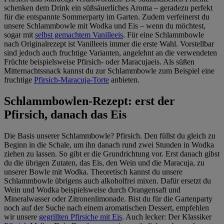
schenken dem Drink ein süßsäuerliches Aroma – geradezu perfekt
für die entspannte Sommerparty im Garten. Zudem verfeinerst du
unsere Schlammbowle mit Wodka und Eis – wenn du möchtest,
sogar mit
selbst gemachtem Vanilleeis
. Für eine Schlammbowle
nach Originalrezept ist Vanilleeis immer die erste Wahl. Vorstellbar
sind jedoch auch fruchtige Varianten, angelehnt an die verwendeten
Früchte beispielsweise Pfirsich- oder Maracujaeis. Als süßen
Mitternachtssnack kannst du zur Schlammbowle zum Beispiel eine
fruchtige
Pfirsich-Maracuja-Torte
anbieten.
Schlammbowlen-Rezept: erst der
Pfirsich, danach das Eis
Die Basis unserer Schlammbowle? Pfirsich. Den füllst du gleich zu
Beginn in die Schale, um ihn danach rund zwei Stunden in Wodka
ziehen zu lassen. So gibt er die Grundrichtung vor. Erst danach gibst
du die übrigen Zutaten, das Eis, den Wein und die Maracuja, zu
unserer Bowle mit Wodka. Theoretisch kannst du unsere
Schlammbowle übrigens auch alkoholfrei mixen. Dafür ersetzt du
Wein und Wodka beispielsweise durch Orangensaft und
Mineralwasser oder Zitronenlimonade. Bist du für die Gartenparty
noch auf der Suche nach einem aromatischen Dessert, empfehlen
wir unsere
gegrillten Pfirsiche mit Eis
. Auch lecker: Der Klassiker