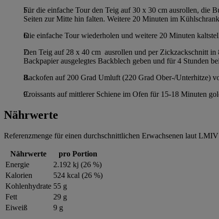
Für die einfache Tour den Teig auf 30 x 30 cm ausrollen, die B
Seiten zur Mitte hin falten. Weitere 20 Minuten im Kühlschrank 
Die einfache Tour wiederholen und weitere 20 Minuten kaltstell
Den Teig auf 28 x 40 cm ausrollen und per Zickzackschnitt in 8
Backpapier ausgelegtes Backblech geben und für 4 Stunden bei
Backofen auf 200 Grad Umluft (220 Grad Ober-/Unterhitze) vor
Croissants auf mittlerer Schiene im Ofen für 15-18 Minuten g
Nährwerte
Referenzmenge für einen durchschnittlichen Erwachsenen laut LMIV 
Nährwerte
pro Portion
Energie
2.192 kj (26 %)
Kalorien
524 kcal (26 %)
Kohlenhydrate
55 g
Fett
29 g
Eiweiß
9 g