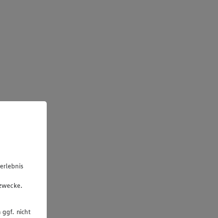
erlebnis
u
gzwecke.
 ggf. nicht