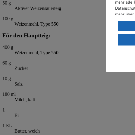
mehr alle 
50
g
Datenschut
Aktiver Weizensauerteig
mehr über
100
g
Weizenmehl, Type 550
Verarbeit
Wenn du au
Für den Hauptteig:
ein, dass 
einem nach
400
g
Risiko ein
Weizenmehl, Type 550
Informatio
60
g
Zucker
10
g
Salz
180
ml
Milch, kalt
1
Ei
1
EL
Butter, weich