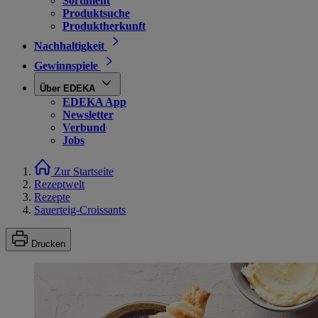
Sortiment
Produktsuche
Produktherkunft
Nachhaltigkeit
Gewinnspiele
Über EDEKA
EDEKA App
Newsletter
Verbund
Jobs
Zur Startseite
Rezeptwelt
Rezepte
Sauerteig-Croissants
Drucken