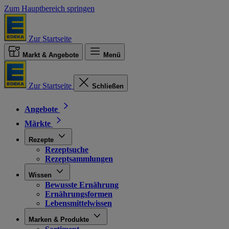
Zum Hauptbereich springen
Zur Startseite
Markt & Angebote
Menü
Zur Startseite
Schließen
Angebote
Märkte
Rezepte
Rezeptsuche
Rezeptsammlungen
Wissen
Bewusste Ernährung
Ernährungsformen
Lebensmittelwissen
Marken & Produkte