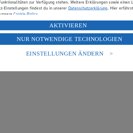
Funktionalitäten zur Verfügung stehen. Weitere Erklärungen sowie einen L
z-Einstellungen findest du in unserer
Datenschutzerklärung
. Hier erfährs
 unsere
Cookie-Policy
.
ung deiner personenbezogenen Daten in den USA durch Facebook und Yo
AKTIVIEREN
f „Aktivieren“ klickst, willigst du im Sinne des Art. 49 Abs. 1 Satz 1 lit
NUR NOTWENDIGE TECHNOLOGIEN
deine Daten in den USA verarbeitet werden. Der EuGH sieht die USA als 
 europäischen Standards nicht angemessenen Datenschutzniveau an. Es b
es Zugriffs durch US-amerikanische Behörden.
EINSTELLUNGEN ÄNDERN
nen zum Herausgeber der Seite findest du im
Impressum