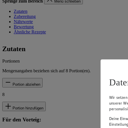
Springe zum Bereich
Menü schließen
Zutaten
Zubereitung
Nährwerte
Bewertung
Ähnliche Rezepte
Zutaten
Portionen
Mengenangaben beziehen sich auf
8
Portion(en).
Date
Portion abziehen
8
Wir setzen
unserer We
Portion hinzufügen
personalis
Deine Einwi
Für den Vorteig:
Einstellun