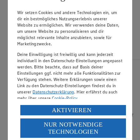
Wir setzen Cookies und andere Technologien ein, um
dir ein bestmögliches Nutzungserlebnis unserer
Website zu ermöglichen. Wir verwenden deine Daten,
um unsere Website zu personalisieren und dir
möglichst relevante Inhalte anzubieten, sowie für
Marketingzwecke.
Deine Einwilligung ist freiwillig und kann jederzeit
individuell in den Datenschutz-Einstellungen angepasst
werden. Bitte beachte, dass auf Basis deiner
Möchtest du von YouTube bereitgestellte
Einstellungen ggf. nicht mehr alle Funktionalitäten zur
externe Inhalte laden?
Verfügung stehen. Weitere Erklärungen sowie einen
Link zu den Datenschutz-Einstellungen findest du in
Einmalig erlauben
unserer
Datenschutzerklärung
. Hier erfährst du auch
Für alle Videos erlauben
mehr über unsere
Cookie-Policy
.
Datenschutz-Einstellungen
Verarbeitung deiner personenbezogenen Daten in den
Zitrone heiß abspülen, trocken tupfen und Schale abreiben.
AKTIVIEREN
Die restliche lauwarme Milch mit dem restlichen Zucker der
USA durch Facebook und YouTube:
flüssigen Butter, dem Ei, dem Salz und der Zitronenschale
NUR NOTWENDIGE
Wenn du auf „Aktivieren“ klickst, willigst du im Sinne
verrühren und zum Vorteig geben. Zunächst mit einem
TECHNOLOGIEN
Holzlöffel, später mit den Händen alles zu einem glatten
des Art. 49 Abs. 1 Satz 1 lit. a) DSGVO ein, dass deine
Hefeteig verarbeiten. Mit etwas Mehl bestäuben und mit
Daten in den USA verarbeitet werden. Der EuGH sieht