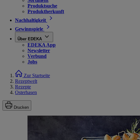
Sortiment
Produktsuche
Produktherkunft
Nachhaltigkeit
Gewinnspiele
Über EDEKA
EDEKA App
Newsletter
Verbund
Jobs
Zur Startseite
Rezeptwelt
Rezepte
Osterhasen
Drucken