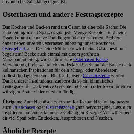
das auch bei Zöliakie geeignet ist.
Osterhasen und andere Festtagsrezepte
Das Kochen und Backen rund um Ostern ist eine tolle Sache: Die
Zubereitung macht Spaß, es gibt jede Menge Rezepte – und beim
Essen kommt die ganze Familie gemütlich zusammen. Probiere
daher neben unseren Osterhasen unbedingt unser köstliches
Ostergebäck
aus. Der feine Mürbeteig wird deine Gäste bestimmt
begeistern! Backe auch einmal mit einem gerührten
Marzipanbutterteig, wie er für unsere
Osterhasen-Kekse
Verwendung findet – einfach und lecker. Bist du auf der Suche nach
kulinarischen Inspirationen für dein Mittag- oder Abendessen,
solltest du dagegen einen Blick auf unsere
Oster-Rezepte
werfen.
Dank unserer Inspirationen zauberst du so ein himmlisches
Festtagsmenü – ob kreative Gerichte mit Lamm oder Ideen für einen
würzigen Braten: Hier wirst du fündig.
Übrigens:
Zum Nachtisch oder zum Kaffee am Nachmittag passen
auch
Quarkhasen
oder
Osterplätzchen
ganz hervorragend. Lass dich
inspirieren und entdecke unsere vielfältigen Rezepte! Wir wünschen
dir viel Spaß beim Entdecken, Ausprobieren und Naschen.
Ähnliche Rezepte