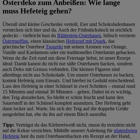
Osterdeko zum Anbeißen: Wie lange
muss Hefeteig gehen?
Überall sind kleine Geschenke verteilt, Eier und Schokoladenhasen
verstecken sich hier und da. Auch der Frühstückstisch ist reichlich
gedeckt – vielleicht hast du
Blätterteig-Osterhasen
, hübsch verzierte
Ostermuffins
, einen klassischen
Hefezopf mit Quark
, das
griechische Osterbrot
Tsoureki
mit seinen Aromen von Orange,
Vanille und Kardamom oder ein traditionelles Osterlamm gebacken.
Wenn du die Zeit rund um diese Feiertage liebst, ist unser Rezept
ideal: Damit kannst du nicht nur süße Osterhasen backen, sondern
auch Deko mit Genuss verbinden. Die kleinen Figuren sind
allerdings nicht aus Schokolade. Um unsere Osterhasen zu backen,
kommt Hefeteig zum Einsatz. Und hierbei ist Geduld entscheidend.
Lass den Hefeteig in einer Schüssel in zwei Schritten – einmal rund
15 Minuten und einmal 30 Minuten – gehen. Dabei ist es wichtig,
den Teig abzudecken. So bleibt er schön feucht und kann den
Sauerstoff in der Schüssel komplett ausnutzen. Der Hefeteig geht
dann locker auf. Warte, bis sich der Teig auf die doppelte Größe
ausgedehnt hat, ehe du ihn auf einem Blech ausrollst.
Tipp:
Verträgst du das Klebereiweiß nicht, musst du trotzdem nicht
auf die Kekse verzichten. Mithilfe unserer Anleitung für
glutenfreien
Hefeteig
hast du zum Osterhasenbacken ein Rezept an der Hand,