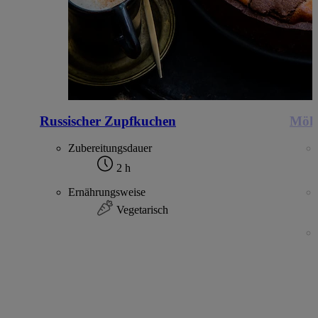
Russischer Zupfkuchen
Möhr
Zubereitungsdauer
2 h
Ernährungsweise
Vegetarisch