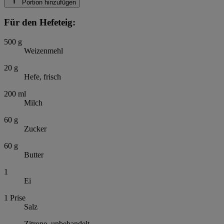
Portion hinzufügen
Für den Hefeteig:
500
g
Weizenmehl
20
g
Hefe, frisch
200
ml
Milch
60
g
Zucker
60
g
Butter
1
Ei
1
Prise
Salz
Zitrone, unbehandelt