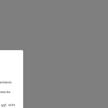
erlebnis
u
gzwecke.
 ggf. nicht