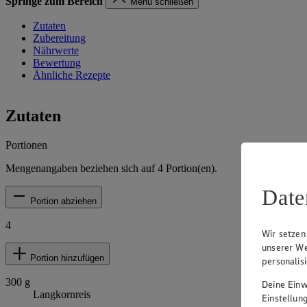
Springe zum Bereich
Menü schließen
Zutaten
Zubereitung
Nährwerte
Bewertung
Ähnliche Rezepte
Zutaten
Portionen
Mengenangaben beziehen sich auf
4
Portion(en).
Date
Portion abziehen
4
Wir setzen
unserer We
Portion hinzufügen
personalis
300
g
Deine Einwi
Langkornreis
Einstellun