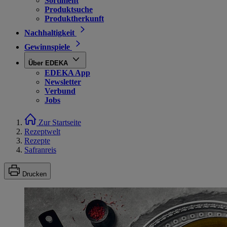
Sortiment
Produktsuche
Produktherkunft
Nachhaltigkeit
Gewinnspiele
Über EDEKA
EDEKA App
Newsletter
Verbund
Jobs
Zur Startseite
Rezeptwelt
Rezepte
Safranreis
Drucken