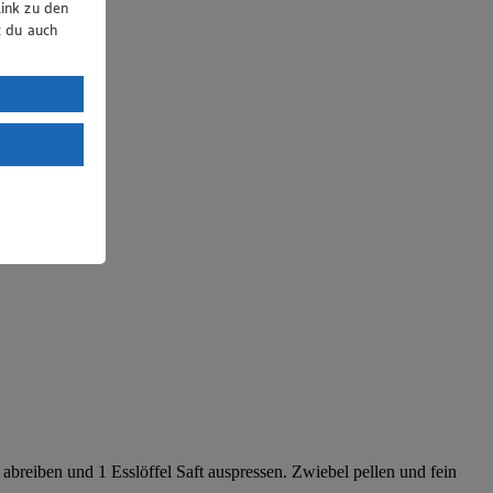
ink zu den
t du auch
uTube:
. a) DSGVO
Land mit
esteht das
 abreiben und 1 Esslöffel Saft auspressen. Zwiebel pellen und fein