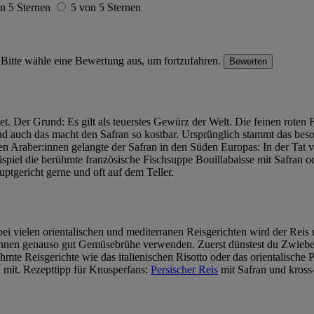
n 5 Sternen
5 von 5 Sternen
Bitte wähle eine Bewertung aus, um fortzufahren.
Bewerten
t. Der Grund: Es gilt als teuerstes Gewürz der Welt. Die feinen roten 
 und auch das macht den Safran so kostbar. Ursprünglich stammt das b
it den Araber:innen gelangte der Safran in den Süden Europas: In der Ta
ispiel die berühmte französische Fischsuppe Bouillabaisse mit Safran od
ptgericht gerne und oft auf dem Teller.
bei vielen orientalischen und mediterranen Reisgerichten wird der Reis
nnen genauso gut Gemüsebrühe verwenden. Zuerst dünstest du Zwiebeln
ühmte Reisgerichte wie das italienischen Risotto oder das orientalische
 mit. Rezepttipp für Knusperfans:
Persischer Reis
mit Safran und kross