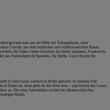
Fäden gewinnt man aus der Blüte der Safranpflanze, einer
esondere Gewürz aus dem arabischen und vorderasiatischen Raum;
t verleihen die Fäden vielen Gerichten im Süden Spaniens, Frankreichs
er das Nationalgericht Spaniens, die Paella. Unser Rezept für
 nicht in Salzwasser, sondern in Brühe gekocht. In unserem Fall
 in Butter an, dann gibst du den Reis dazu – und löschst das Ganze
 Pilaw zu. Die roten Safranfäden werden bei diesem einfachen
-buttriger Haube.