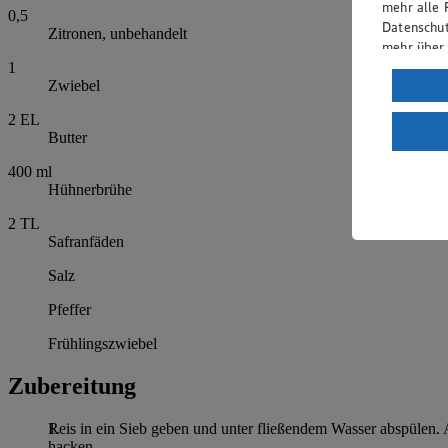
mehr alle 
0,5
Datenschut
Zitronen, unbehandelt
mehr über
1
Verarbeit
Zwiebel
Wenn du au
2
EL
ein, dass 
Butter
einem nach
400
ml
Risiko ein
Hühnerbrühe
Informatio
2
TL
Safranfäden
Salz
Pfeffer
Frühlingszwiebel
Zubereitung
Reis in ein Sieb geben und unter fließendem Wasser abspülen. Ab
hacken.