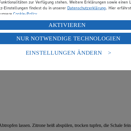
Funktionalitäten zur Verfügung stehen. Weitere Erklärungen sowie einen L
z-Einstellungen findest du in unserer
Datenschutzerklärung
. Hier erfährs
 unsere
Cookie-Policy
.
ung deiner personenbezogenen Daten in den USA durch Facebook und Yo
AKTIVIEREN
f „Aktivieren“ klickst, willigst du im Sinne des Art. 49 Abs. 1 Satz 1 lit
NUR NOTWENDIGE TECHNOLOGIEN
deine Daten in den USA verarbeitet werden. Der EuGH sieht die USA als 
 europäischen Standards nicht angemessenen Datenschutzniveau an. Es b
es Zugriffs durch US-amerikanische Behörden.
EINSTELLUNGEN ÄNDERN
nen zum Herausgeber der Seite findest du im
Impressum
tropfen lassen. Zitrone heiß abspülen, trocken tupfen, die Schale fein