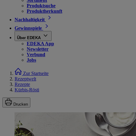
Sortiment
Produktsuche
Produktherkunft
Nachhaltigkeit
Gewinnspiele
Über EDEKA
EDEKA App
Newsletter
Verbund
Jobs
Zur Startseite
Rezeptwelt
Rezepte
Kürbis-Rösti
Drucken