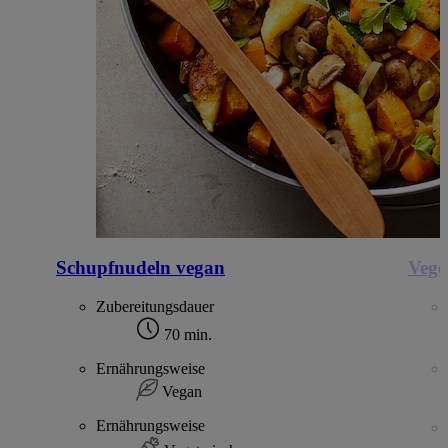
Schupfnudeln vegan
Vege
Zubereitungsdauer
70 min.
Ernährungsweise
Vegan
Ernährungsweise