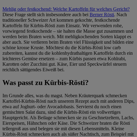
Mehlig oder festkochend: Welche Kartoffeln für welches Gericht?
Diese Frage stellt sich insbesondere auch bei
Berner Rösti
. Nach
traditioneller Schweizer Art kommen gekochte, festkochende
Kartoffeln für Kürbis-Rösti zum Einsatz. Wir verwenden rohe,
vorwiegend festkochende – sie halten die Masse gut zusammen und
werden beim Braten weich. Mit mehligkochenden Sorten klappt es
aber auch. Sie verlieren beim Braten viel Flüssigkeit und bilden eine
schöne krosse Kruste. Möchtest du die Kürbis-Rösti low carb
zubereiten, kannst du die kohlenhydrathaltigen Kartoffeln durch ein
leichteres Gemüse ersetzen – zum Kürbis passen etwa Kohlrabi,
Karotten oder Zucchini gut. Käse, Eier und Speckwürfel steuern
reichlich sättigendes Eiweiß bei.
Was passt zu Kürbis-Rösti?
Im Grunde alles, was du magst. Neben Kräuterquark schmecken
Kartoffel-Kürbis-Rösti nach unserem Rezept auch mit anderen Dips,
etwa auf Joghurt- oder Avocadobasis. Servierst du noch einen
gemischten Salat dazu, sind die Kürbis-Rösti ein vollwertiges
Hauptgericht. Als Beilage schmecken sie zu Geschnetzeltem, Lachs,
Eierspeisen, Hähnchen oder Käse. Die Schweizer braten die Rösti
tellergroß aus und belegen sie mit diesen Lebensmitteln. Kleine
Kürbis-Rösti schmecken auch als süßer Nachtisch, zum Beispiel mit