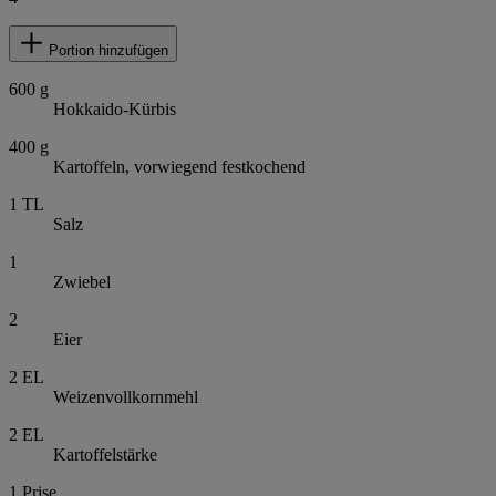
Portion hinzufügen
600
g
Hokkaido-Kürbis
400
g
Kartoffeln, vorwiegend festkochend
1
TL
Salz
1
Zwiebel
2
Eier
2
EL
Weizenvollkornmehl
2
EL
Kartoffelstärke
1
Prise