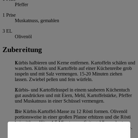
Pfeffer
1
Prise
Muskatnuss, gemahlen
3
EL
Olivenöl
Zubereitung
Kürbis halbieren und Kerne entfernen. Kartoffeln schälen und
waschen. Kürbis und Kartoffeln auf einer Küchenreibe grob
raspeln und mit Salz vermengen. 15-20 Minuten ziehen
lassen. Zwiebel pellen und fein würfeln.
Kürbis- und Kartoffelraspel in einem sauberen Küchentuch
gut ausdrücken und mit Eiern, Mehl, Kartoffelstärke, Pfeffer
und Muskatnuss in einer Schüssel vermengen.
Die Kürbis-Kartoffel-Masse zu 12 Rösti formen. Olivenöl
portionsweise in einer großen Pfanne erhitzen und die Rösti
bei mittlerer Hitze 4-5 Minuten pro Seite goldbraun braten.
Auf Küchenpapier abtropfen lassen. Dazu passt ein Kräuter-
Quark.