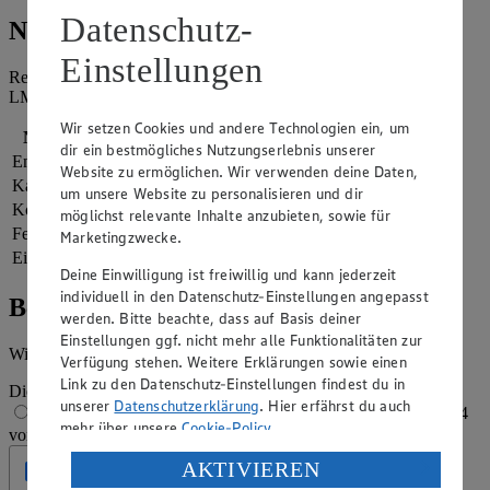
Datenschutz-
Nährwerte
Einstellungen
Referenzmenge für einen durchschnittlichen Erwachsenen laut
LMIV (8.400 kJ/2.000 kcal).
Wir setzen Cookies und andere Technologien ein, um
Nährwerte
pro Portion
dir ein bestmögliches Nutzungserlebnis unserer
Energie
1.184 kj (14 %)
Website zu ermöglichen. Wir verwenden deine Daten,
Kalorien
283 kcal (14 %)
um unsere Website zu personalisieren und dir
Kohlenhydrate
39 g
möglichst relevante Inhalte anzubieten, sowie für
Fett
12 g
Marketingzwecke.
Eiweiß
8 g
Deine Einwilligung ist freiwillig und kann jederzeit
individuell in den Datenschutz-Einstellungen angepasst
Bewertung
werden. Bitte beachte, dass auf Basis deiner
Einstellungen ggf. nicht mehr alle Funktionalitäten zur
Wie hat es dir geschmeckt?
Verfügung stehen. Weitere Erklärungen sowie einen
Link zu den Datenschutz-Einstellungen findest du in
Die Bewertung wird automatisch gespeichert
unserer
Datenschutzerklärung
. Hier erfährst du auch
1 von 5 Sternen
2 von 5 Sternen
3 von 5 Sternen
4
mehr über unsere
Cookie-Policy
.
von 5 Sternen
5 von 5 Sternen
Verarbeitung deiner personenbezogenen Daten in den
AKTIVIEREN
Geprüft
USA durch Facebook und YouTube: