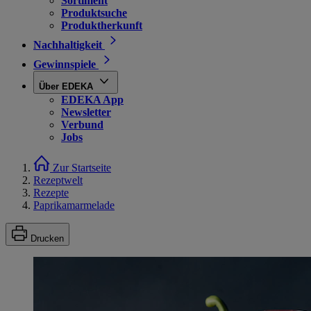
Sortiment
Produktsuche
Produktherkunft
Nachhaltigkeit
Gewinnspiele
Über EDEKA
EDEKA App
Newsletter
Verbund
Jobs
Zur Startseite
Rezeptwelt
Rezepte
Paprikamarmelade
Drucken