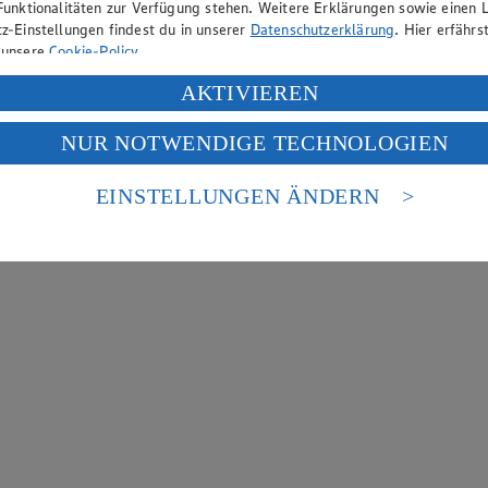
Funktionalitäten zur Verfügung stehen. Weitere Erklärungen sowie einen L
z-Einstellungen findest du in unserer
Datenschutzerklärung
. Hier erfährs
 unsere
Cookie-Policy
.
ung deiner personenbezogenen Daten in den USA durch Facebook und Yo
AKTIVIEREN
f „Aktivieren“ klickst, willigst du im Sinne des Art. 49 Abs. 1 Satz 1 lit
NUR NOTWENDIGE TECHNOLOGIEN
deine Daten in den USA verarbeitet werden. Der EuGH sieht die USA als 
 europäischen Standards nicht angemessenen Datenschutzniveau an. Es b
es Zugriffs durch US-amerikanische Behörden.
EINSTELLUNGEN ÄNDERN
nen zum Herausgeber der Seite findest du im
Impressum