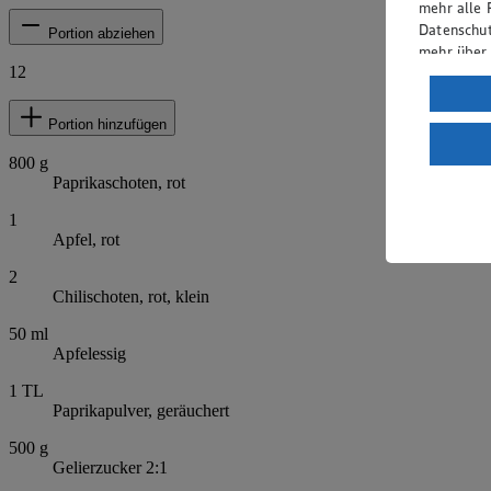
mehr alle 
Datenschut
Portion abziehen
mehr über
12
Verarbeit
Wenn du au
Portion hinzufügen
ein, dass 
800
g
einem nach
Paprikaschoten, rot
Risiko ein
1
Informatio
Apfel, rot
2
Chilischoten, rot, klein
50
ml
Apfelessig
1
TL
Paprikapulver, geräuchert
500
g
Gelierzucker 2:1