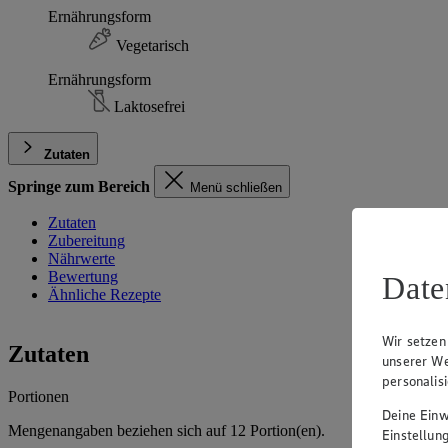
Ernährungsform
Vegetarisch
Ernährungsform
Laktosefrei
Zutaten
Springe zum Bereich
Menü schließen
Zutaten
Zubereitung
Nährwerte
Bewertung
Date
Ähnliche Rezepte
Wir setzen
Zutaten
unserer We
personalis
Portionen
Deine Einwi
Mengenangaben beziehen sich auf
12
Portion(en).
Einstellun