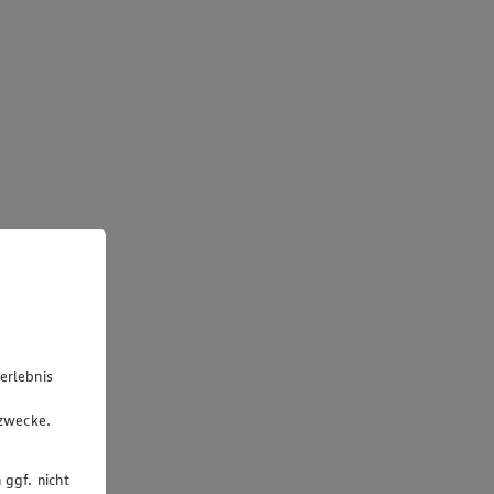
erlebnis
u
gzwecke.
 ggf. nicht