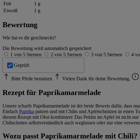
Fett
1 g
Eiweiß
1 g
Bewertung
Wie hat es dir geschmeckt?
Die Bewertung wird automatisch gespeichert
1 von 5 Sternen
2 von 5 Sternen
3 von 5 Sternen
4 vo
Geprüft
Bitte Pfeile benutzen
Vielen Dank für deine Bewertung.
Rezept für Paprikamarmelade
Unsere scharfe Paprikamarmelade ist der beste Beweis dafür, dass m
Einfach
Paprika
putzen und mit Chilis und Apfelschnitzen in einen T
diesem Rezept mit Obst kombiniert: Das Pektin im Apfel ist nicht nur
Chilischoten selbstverständlich auch weglassen oder nur eine verwen
Wozu passt Paprikamarmelade mit Chili?