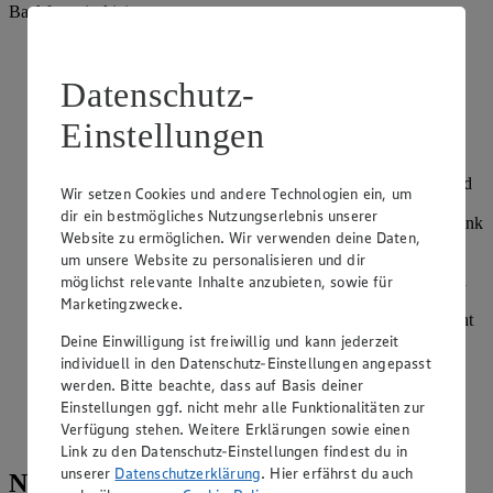
Backform (eckig)
Die Butterkekse zerbröseln und zur Seite stellen.
Datenschutz-
In einer Schüssel die restlichen Zutaten für den Boden
vermischen. Anschließend die Butterkekse unterheben. In
Einstellungen
eine mit Backpapier ausgelegte Backform (24 cm x 24 cm)
den Boden festdrücken.
Für die Füllung die Butter, Vanillepuddingpulver, Sahne und
Wir setzen Cookies und andere Technologien ein, um
Puderzucker zu einer cremigen Masse verrühren und diese
dir ein bestmögliches Nutzungserlebnis unserer
gleichmäßig auf dem Boden verstreichen und im Kühlschrank
Website zu ermöglichen. Wir verwenden deine Daten,
ca. 30 Minuten fest werden lassen.
um unsere Website zu personalisieren und dir
Für die oberste Schicht die Schokolade in einem Wasserbad
möglichst relevante Inhalte anzubieten, sowie für
zusammen mit der Butter weich werden lassen und die
Marketingzwecke.
Schokoladen-Butter-Mischung auf die kühle mittlere Schicht
verstreichen. Alles noch einmal in den Kühlschrank stellen,
Deine Einwilligung ist freiwillig und kann jederzeit
bis die Schokolade fest geworden ist.
individuell in den Datenschutz-Einstellungen angepasst
werden. Bitte beachte, dass auf Basis deiner
Ein scharfes Messer in heißem Wasser erwärmen und dann
Einstellungen ggf. nicht mehr alle Funktionalitäten zur
die Nanaimo-Bars schneiden – so wird verhindert, dass die
Verfügung stehen. Weitere Erklärungen sowie einen
Schokolade bricht.
Link zu den Datenschutz-Einstellungen findest du in
unserer
Datenschutzerklärung
. Hier erfährst du auch
Nährwerte