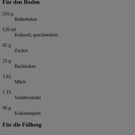
Für den Boden
210
g
Butterkekse
120
ml
Kokosöl, geschmolzen
45
g
Zucker
25
g
Backkakao
3
EL
Milch
1
TL
Vanilleextrakt
90
g
Kokosraspeln
Für die Füllung