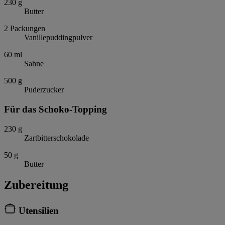
230
g
Butter
2
Packungen
Vanillepuddingpulver
60
ml
Sahne
500
g
Puderzucker
Für das Schoko-Topping
230
g
Zartbitterschokolade
50
g
Butter
Zubereitung
Utensilien