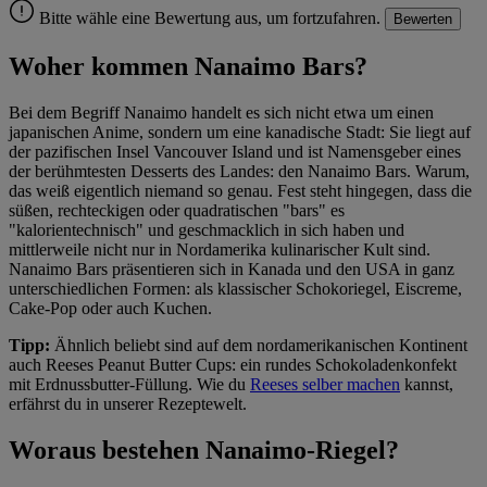
Bitte wähle eine Bewertung aus, um fortzufahren.
Bewerten
Woher kommen Nanaimo Bars?
Bei dem Begriff Nanaimo handelt es sich nicht etwa um einen
japanischen Anime, sondern um eine kanadische Stadt: Sie liegt auf
der pazifischen Insel Vancouver Island und ist Namensgeber eines
der berühmtesten Desserts des Landes: den Nanaimo Bars. Warum,
das weiß eigentlich niemand so genau. Fest steht hingegen, dass die
süßen, rechteckigen oder quadratischen "bars" es
"kalorientechnisch" und geschmacklich in sich haben und
mittlerweile nicht nur in Nordamerika kulinarischer Kult sind.
Nanaimo Bars präsentieren sich in Kanada und den USA in ganz
unterschiedlichen Formen: als klassischer Schokoriegel, Eiscreme,
Cake-Pop oder auch Kuchen.
Tipp:
Ähnlich beliebt sind auf dem nordamerikanischen Kontinent
auch Reeses Peanut Butter Cups: ein rundes Schokoladenkonfekt
mit Erdnussbutter-Füllung. Wie du
Reeses selber machen
kannst,
erfährst du in unserer Rezeptewelt.
Woraus bestehen Nanaimo-Riegel?