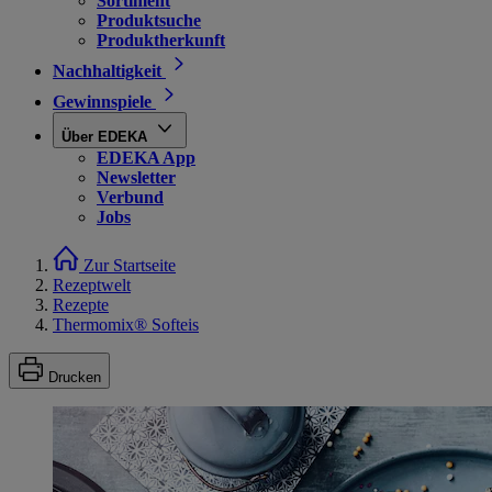
Sortiment
Produktsuche
Produktherkunft
Nachhaltigkeit
Gewinnspiele
Über EDEKA
EDEKA App
Newsletter
Verbund
Jobs
Zur Startseite
Rezeptwelt
Rezepte
Thermomix® Softeis
Drucken