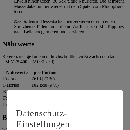
Eiweiß hineingeben, 30 Sek./Stufe 6 pürieren. Die gefrorene
Masse dabei immer wieder mit dem Spatel vom Mixtopfrand
lösen.
Das Softeis in Dessertschälchen servieren oder in einen
Spritzbeutel füllen und auf eine Waffel setzen. Mit Toppings
nach Belieben garnieren und servieren.
Nährwerte
Referenzmenge für einen durchschnittlichen Erwachsenen laut
LMIV (8.400 kJ/2.000 kcal).
Nährwerte
pro Portion
Energie
761 kj (9 %)
Kalorien
182 kcal (9 %)
Kohlenhydrate
40 g
Fett
567 g
Eiweiß
2 g
Datenschutz-
Bewertung
Einstellungen
Wie hat es dir geschmeckt?