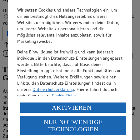
Wir setzen Cookies und andere Technologien ein, um
Die Bewertung wird automatisch gespeichert
dir ein bestmögliches Nutzungserlebnis unserer
1 von 5 Sternen
2 von 5 Sternen
3 von 5 Sternen
4
Website zu ermöglichen. Wir verwenden deine Daten,
von 5 Sternen
5 von 5 Sternen
um unsere Website zu personalisieren und dir
Geprüft
möglichst relevante Inhalte anzubieten, sowie für
Marketingzwecke.
Bitte Pfeile benutzen
Vielen Dank für deine Bewertung.
Deine Einwilligung ist freiwillig und kann jederzeit
Bitte wähle eine Bewertung aus, um fortzufahren.
Bewerten
individuell in den Datenschutz-Einstellungen angepasst
werden. Bitte beachte, dass auf Basis deiner
Thermomix®-Softeis-Rezept:
Einstellungen ggf. nicht mehr alle Funktionalitäten zur
Geschmacksvielfalt genießen
Verfügung stehen. Weitere Erklärungen sowie einen
Link zu den Datenschutz-Einstellungen findest du in
unserer
Datenschutzerklärung
. Hier erfährst du auch
Auch wenn die richtige Eissaison im Sommer ist, kannst du dir
mehr über unsere
Cookie-Policy
.
cremiges Softeis das ganze Jahr über schmecken lassen. Mit
unserem Thermomix®-Softeis-Rezept musst du für frisches,
Verarbeitung deiner personenbezogenen Daten in den
AKTIVIEREN
fruchtiges Eis nicht einmal dein Zuhause verlassen, denn du machst
USA durch Facebook und YouTube:
dein Thermomix®-Eis einfach selber! Alles, was du dafür brauchst,
sind gefrorene Früchte und Eiweiß. Das Eiweiß sorgt für die
NUR NOTWENDIGE
Wenn du auf „Aktivieren“ klickst, willigst du im Sinne
besondere Luftigkeit und Stabilität. Bei Bedarf gibt ein wenig
TECHNOLOGIEN
des Art. 49 Abs. 1 Satz 1 lit. a) DSGVO ein, dass deine
Zucker dem Eis noch die nötige Süße. Stelle dafür aus normalem
Daten in den USA verarbeitet werden. Der EuGH sieht
Zucker und mithilfe der kraftvollen Mixfunktion deines