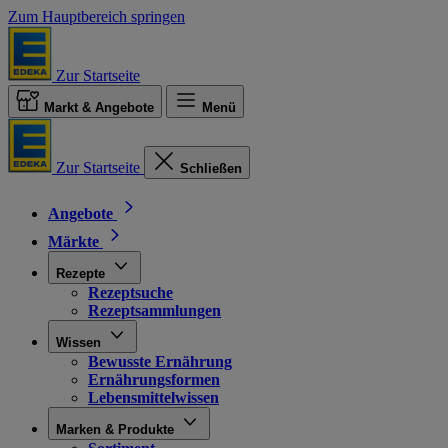
Zum Hauptbereich springen
Zur Startseite
Markt & Angebote
Menü
Zur Startseite
Schließen
Angebote
Märkte
Rezepte
Rezeptsuche
Rezeptsammlungen
Wissen
Bewusste Ernährung
Ernährungsformen
Lebensmittelwissen
Marken & Produkte