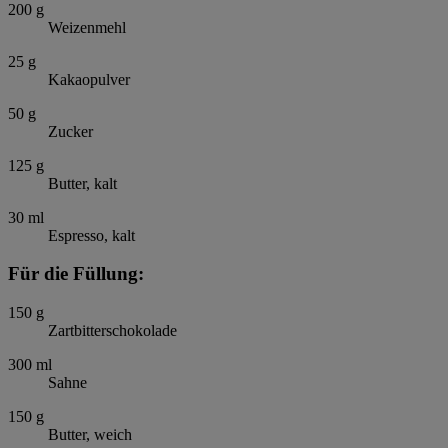
200
g
Weizenmehl
25
g
Kakaopulver
50
g
Zucker
125
g
Butter, kalt
30
ml
Espresso, kalt
Für die Füllung:
150
g
Zartbitterschokolade
300
ml
Sahne
150
g
Butter, weich