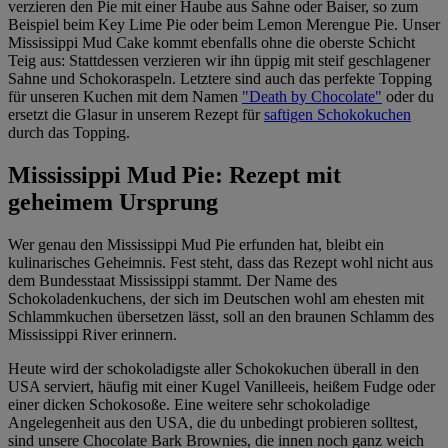
verzieren den Pie mit einer Haube aus Sahne oder Baiser, so zum
Beispiel beim Key Lime Pie oder beim Lemon Merengue Pie. Unser
Mississippi Mud Cake kommt ebenfalls ohne die oberste Schicht
Teig aus: Stattdessen verzieren wir ihn üppig mit steif geschlagener
Sahne und Schokoraspeln. Letztere sind auch das perfekte Topping
für unseren Kuchen mit dem Namen
"Death by Chocolate"
oder du
ersetzt die Glasur in unserem Rezept für
saftigen Schokokuchen
durch das Topping.
Mississippi Mud Pie: Rezept mit
geheimem Ursprung
Wer genau den Mississippi Mud Pie erfunden hat, bleibt ein
kulinarisches Geheimnis. Fest steht, dass das Rezept wohl nicht aus
dem Bundesstaat Mississippi stammt. Der Name des
Schokoladenkuchens, der sich im Deutschen wohl am ehesten mit
Schlammkuchen übersetzen lässt, soll an den braunen Schlamm des
Mississippi River erinnern.
Heute wird der schokoladigste aller Schokokuchen überall in den
USA serviert, häufig mit einer Kugel Vanilleeis, heißem Fudge oder
einer dicken Schokosoße. Eine weitere sehr schokoladige
Angelegenheit aus den USA, die du unbedingt probieren solltest,
sind unsere Chocolate Bark Brownies, die innen noch ganz weich