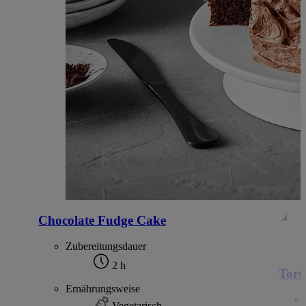
Chocolate Fudge Cake
Zubereitungsdauer
2 h
Tort
Ernährungsweise
Vegetarisch