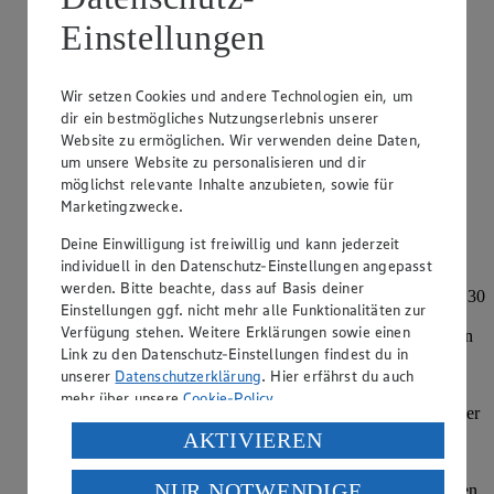
Gabel einstechen. Backpapier auf den Teig legen und Form
randhoch mit Hülsenfrüchten auffüllen.
Einstellungen
Teig im heißen Ofen auf der untersten Schiene 25 Minuten
vorbacken. Dann die Hülsenfrüchte und das Backpapier
Wir setzen Cookies und andere Technologien ein, um
entfernen.
dir ein bestmögliches Nutzungserlebnis unserer
Website zu ermöglichen. Wir verwenden deine Daten,
Die Backofentemperatur auf 160 Grad Ober-/Unterhitze
reduzieren.
um unsere Website zu personalisieren und dir
möglichst relevante Inhalte anzubieten, sowie für
Für die Füllung die Schokolade fein hacken. Sahne
Marketingzwecke.
aufkochen, über die Schokolade geben und unter Rühren
auflösen. Mischung lauwarm abkühlen lassen.
Deine Einwilligung ist freiwillig und kann jederzeit
individuell in den Datenschutz-Einstellungen angepasst
Weiche Butter, braunen Zucker und Vanillepaste mit dem
werden. Bitte beachte, dass auf Basis deiner
Handrührgerät sehr cremig rühren. Die Eier einzeln jeweils 30
Einstellungen ggf. nicht mehr alle Funktionalitäten zur
Sekunden gut unterrühren. Sirup unterrühren. Dann die
Verfügung stehen. Weitere Erklärungen sowie einen
lauwarme Sahnemischung unterrühren. Kakao darauf sieben
Link zu den Datenschutz-Einstellungen findest du in
und unterrühren.
unserer
Datenschutzerklärung
. Hier erfährst du auch
Füllung auf den vorgebackenen Teig geben und im heißen
mehr über unsere
Cookie-Policy
.
Ofen auf der mittleren Schiene 45 Minuten backen. Pie in der
Form auf einem Gitter vollständig abkühlen lassen.
Verarbeitung deiner personenbezogenen Daten in den
AKTIVIEREN
USA durch Facebook und YouTube:
Für die Deko die Sahne steif schlagen. Pie aus der Form
NUR NOTWENDIGE
heben, auf einer Platte anrichten. Sahne auf dem abgekühlten