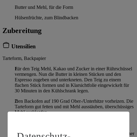
Butter und Mehl, für die Form
Hülsenfrüchte, zum Blindbacken
Zubereitung
Utensilien
Tarteform, Backpapier
Für den Teig Mehl, Kakao und Zucker in einer Rührschüssel
vermengen. Nun die Butter in kleinen Stücken und den
Espresso zugeben und unterkneten. Den Teig zu einem
flachen Stück formen und in Klarsichtfolie eingewickelt für
30 Minuten in den Kühlschrank legen.
Den Backofen auf 190 Grad Ober-/Unterhitze vorheizen. Die
Tarteform gut fetten und mit Mehl ausstäuben, überschüssiges
Mehl ausklopfen.
Den Teig auf einer bemehlten Fläche 32 cm Durchmesser
groß ausrollen. Teig in die Form legen, den Rand gut
Datenschutz-
andrücken und begradigen und den Boden mehrfach mit einer