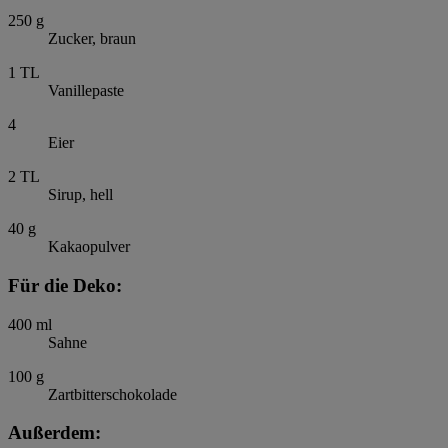
250
g
Zucker, braun
1
TL
Vanillepaste
4
Eier
2
TL
Sirup, hell
40
g
Kakaopulver
Für die Deko:
400
ml
Sahne
100
g
Zartbitterschokolade
Außerdem: