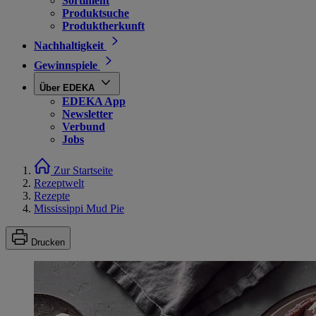
Sortiment
Produktsuche
Produktherkunft
Nachhaltigkeit
Gewinnspiele
Über EDEKA
EDEKA App
Newsletter
Verbund
Jobs
Zur Startseite
Rezeptwelt
Rezepte
Mississippi Mud Pie
Drucken