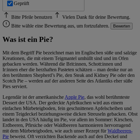
Geprüft
Bitte Pfeile benutzen
Vielen Dank für deine Bewertung.
Bitte wähle eine Bewertung aus, um fortzufahren.
Bewerten
Was ist ein Pie?
Mit dem Begriff Pie bezeichnet man im Englischen süße und salzige
Kreationen, die mit einem Teigmantel umhüllt sind und im Ofen
gebacken werden. Während die Brit:innen, Schott:innen und
Ir:innen eher die herzhaften Pasteten schätzen – man denke nur an
den berühmten Shepherd’s Pie, den Steak and Kidney Pie oder den
Scotch Pie – werden auf der anderen Seite des Atlantiks eher süße
Pies serviert.
Legendär ist der amerikanische
Apple Pie
, das wohl berühmteste
Dessert der USA. Der gedeckte Apfelkuchen wird aus einem
einfachen Mürbeteigboden, fein geschnittenen Apfelscheiben und
einem Teigdeckel beziehungsweise dicken Streuseln gebacken. Obst
landet in den USA häufig im Pie, vor allem im Sommer: Kirschen,
Erdbeeren, Pfirsiche oder Waldbeeren harmonieren hervorragend
mit dem Mürbeteigboden, wie auch unser Rezept für
Waldbeeren-
Pie
beweist. Oft verzichten Backende auch auf den Deckel und