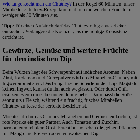
Wie lange kocht man ein Chutney?
In der Regel 60 Minuten, unser
Mirabellen-Chutney-Rezept kommt durch die weichen Früchte mit
weniger als 30 Minuten aus.
Tipp
: Für einen Aufstrich darf das Chutney ruhig etwas dicker
einkochen. Verlängere die Kochzeit, bis die richtige Konsistenz
erreicht ist.
Gewürze, Gemüse und weitere Früchte
für den indischen Dip
Beim Würzen liegt der Schwerpunkt auf indischen Aromen. Neben
Zimt, Kardamom und Currypulver wird das Mirabellen-Chutney mit
Ingwer aromatisiert. Das bringt frische Schärfe in den Dip. Magst du
keinen Ingwer, kannst du ihn auch weglassen. Oder durch Chili
ersetzen, wenn du es besonders feurig liebst. Dann passt die Soße
sehr gut zu Fleisch, während ein fruchtig-frisches Mirabellen-
Chutney zu Käse der perfekte Begleiter ist.
Möchtest du für das Chutney Mirabellen und Gemüse einkochen, ist
rote Paprika ein guter Partner. Auch Tomaten und Zucchini
harmonieren mit dem Obst. Fruchtfans mischen die gelben Pflaumen
mit Mango und kreieren so einen exotischen Dip.