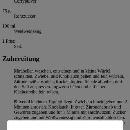
Currypulver
75
g
Rohrzucker
100
ml
Weißweinessig
1
Prise
Salz
Zubereitung
Mirabellen waschen, entsteinen und in kleine Würfel
schneiden. Zwiebel und Knoblauch pellen und fein würfeln.
Zitrone heiß abspülen, trocken tupfen, Schale abreiben und
den Saft auspressen. Ingwer schälen und auf einer
Küchenreibe fein reiben.
Olivenöl in einem Topf erhitzen. Zwiebeln hineingeben und 2
Minuten anrösten. Knoblauch, Ingwer, Zitronenabrieb und
Gewürze zugeben und für 1 Minute mit anschwitzen. Zucker
zugeben und mit Weißweinessig und Zitronensaft ablöschen.
Mirabellen zugeben, unterrühren und alles einmal aufkochen
lassen. Für 20-25 Minuten bei geringer Hitze einkochen