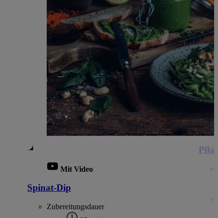
Pfla
Mit Video
Spinat-Dip
Zubereitungsdauer