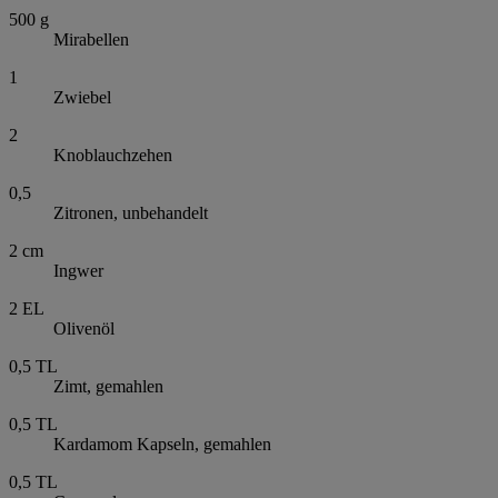
500
g
Mirabellen
1
Zwiebel
2
Knoblauchzehen
0,5
Zitronen, unbehandelt
2
cm
Ingwer
2
EL
Olivenöl
0,5
TL
Zimt, gemahlen
0,5
TL
Kardamom Kapseln, gemahlen
0,5
TL