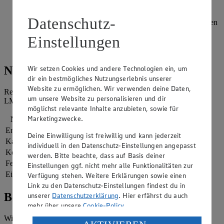
lassen. Gelegentlich sorgfältig umrühren.
Datenschutz-
Das Chutney mit Salz abschmecken und weitere 1-2 Minuten
köcheln lassen. In sterilisierte Gläser abfüllen, fest
Einstellungen
verschließen und auf dem Deckel stehend abkühlen lassen.
An einem dunklen, kühlen Ort lagern.
Wir setzen Cookies und andere Technologien ein, um
Nährwerte
dir ein bestmögliches Nutzungserlebnis unserer
Website zu ermöglichen. Wir verwenden deine Daten,
Referenzmenge für einen durchschnittlichen Erwachsenen laut
um unsere Website zu personalisieren und dir
LMIV (8.400 kJ/2.000 kcal).
möglichst relevante Inhalte anzubieten, sowie für
Marketingzwecke.
Nährwerte
pro Portion
Energie
909 kj (11 %)
Deine Einwilligung ist freiwillig und kann jederzeit
Kalorien
217 kcal (11 %)
individuell in den Datenschutz-Einstellungen angepasst
Kohlenhydrate
38 g
werden. Bitte beachte, dass auf Basis deiner
Fett
6 g
Einstellungen ggf. nicht mehr alle Funktionalitäten zur
Eiweiß
1 g
Verfügung stehen. Weitere Erklärungen sowie einen
Link zu den Datenschutz-Einstellungen findest du in
Bewertung
unserer
Datenschutzerklärung
. Hier erfährst du auch
mehr über unsere
Cookie-Policy
.
Wie hat es dir geschmeckt?
Verarbeitung deiner personenbezogenen Daten in den