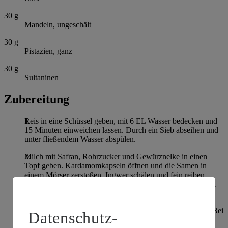
30
g
Mandeln, ungeschält
30
g
Pistazien, ganz
30
g
Sultaninen
Zubereitung
Reis in eine Schüssel geben, mit 6 EL Wasser bedecken und
15 Minuten einweichen lassen. Durch ein Sieb abseihen und
unter fließendem Wasser abspülen.
Milch mit Safran, Rohrzucker und Gewürznelke in einen
Topf geben. Kardamomkapseln öffnen und die Samen in
einem Mörser zerstoßen. Ingwer schälen und fein reiben.
Kardamom, Ingwer und Zimt zur Milch geben und alles bei
mittlerer Hitze erwärmen.
Den Reis in die heiße Gewürzmilch geben und verrühren. Bei
Datenschutz-
geringer Hitze unter regelmäßigem Rühren 25-30 Minuten