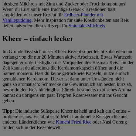
hiesigen Milchreis mit Zimt und Zucker oder Fruchtkompott aus!
Wenn du Lust auf kleine fruchtige Gebäck-Kreationen hast,
empfehlen wir unser Rezept für
Erdbeer-Plunder mit
Vanillepudding
. Mehr Inspiration für süße Köstlichkeiten aus Reis
liefert außerdem dieses Rezept für
Shirataki-Milchreis
.
Kheer – einfach lecker
Im Grunde lässt sich unser Kheer-Rezept super leicht zubereiten und
verlangt von dir nur 20 Minuten aktive Arbeitszeit. Etwas Wartezeit
dagegen erfordert lediglich das Vorquellen des Basmati-Reis – in der
Zeit kannst du allerdings die Kardamomkapseln öffnen und die
Samen mörsern. Hast du keine getrocknete Kapseln, nutze einfach
gemahlenen Kardamom. Dieser ist dann unter Umständen nicht
ganz so aromatisch: Schmecke die Gewürzmilch am besten kurz ab,
bevor du den Reis hineingibst. Für ein besonders exotisches Aroma
kannst du übrigens ein paar Tropfen Rosenwasser mit ins Gericht
geben.
Tipp:
Die indische Süßspeise Kheer ist heiß und kalt ein Genuss –
probiere es aus. Es lohnt sich! Mehr traditionelle Reisgerichte aus
anderen Länderküchen wie
Kimchi Fried Rice
oder Nasi Goreng
finden sich in der Rezeptewelt.