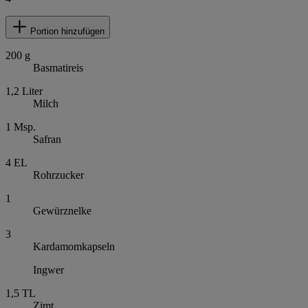
Portion hinzufügen
200
g
Basmatireis
1,2
Liter
Milch
1
Msp.
Safran
4
EL
Rohrzucker
1
Gewürznelke
3
Kardamomkapseln
Ingwer
1,5
TL
Zimt