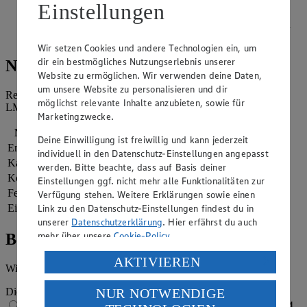
köcheln lassen.
Einstellungen
Mandeln und Pistazien grob hacken und zusammen mit den
Sultaninen auf dem Reispudding anrichten. Servieren.
Wir setzen Cookies und andere Technologien ein, um
dir ein bestmögliches Nutzungserlebnis unserer
Nährwerte
Website zu ermöglichen. Wir verwenden deine Daten,
um unsere Website zu personalisieren und dir
Referenzmenge für einen durchschnittlichen Erwachsenen laut
möglichst relevante Inhalte anzubieten, sowie für
LMIV (8.400 kJ/2.000 kcal).
Marketingzwecke.
Nährwerte
pro Portion
Deine Einwilligung ist freiwillig und kann jederzeit
Energie
2.102 kj (25 %)
individuell in den Datenschutz-Einstellungen angepasst
Kalorien
502 kcal (25 %)
werden. Bitte beachte, dass auf Basis deiner
Kohlenhydrate
67 g
Einstellungen ggf. nicht mehr alle Funktionalitäten zur
Fett
18 g
Verfügung stehen. Weitere Erklärungen sowie einen
Link zu den Datenschutz-Einstellungen findest du in
Eiweiß
17 g
unserer
Datenschutzerklärung
. Hier erfährst du auch
mehr über unsere
Cookie-Policy
.
Bewertung
Verarbeitung deiner personenbezogenen Daten in den
AKTIVIEREN
Wie hat es dir geschmeckt?
USA durch Facebook und YouTube:
NUR NOTWENDIGE
Die Bewertung wird automatisch gespeichert
Wenn du auf „Aktivieren“ klickst, willigst du im Sinne
1 von 5 Sternen
2 von 5 Sternen
3 von 5 Sternen
4