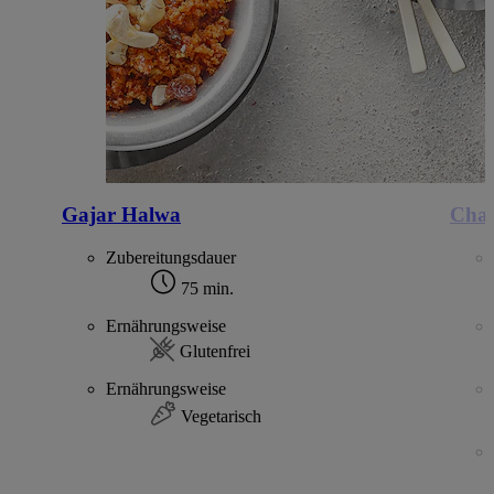
Gajar Halwa
Chai
Zubereitungsdauer
75 min.
Ernährungsweise
Glutenfrei
Ernährungsweise
Vegetarisch