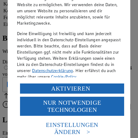
Kalorien
488 kcal (24 %)
Website zu ermöglichen. Wir verwenden deine Daten,
um unsere Website zu personalisieren und dir
Kohlenhydrate
62 g
möglichst relevante Inhalte anzubieten, sowie für
Fett
27 g
Marketingzwecke.
Eiweiß
6 g
Deine Einwilligung ist freiwillig und kann jederzeit
Bewertung
individuell in den Datenschutz-Einstellungen angepasst
werden. Bitte beachte, dass auf Basis deiner
Wie hat es dir geschmeckt?
Einstellungen ggf. nicht mehr alle Funktionalitäten zur
Verfügung stehen. Weitere Erklärungen sowie einen
Die Bewertung wird automatisch gespeichert
Link zu den Datenschutz-Einstellungen findest du in
1 von 5 Sternen
2 von 5 Sternen
3 von 5 Sternen
4
unserer
Datenschutzerklärung
. Hier erfährst du auch
von 5 Sternen
5 von 5 Sternen
mehr über unsere
Cookie-Policy
.
Geprüft
Verarbeitung deiner personenbezogenen Daten in den
AKTIVIEREN
USA durch Facebook und YouTube:
Bitte Pfeile benutzen
Vielen Dank für deine Bewertung.
NUR NOTWENDIGE
Wenn du auf „Aktivieren“ klickst, willigst du im Sinne
Bitte wähle eine Bewertung aus, um fortzufahren.
Bewerten
TECHNOLOGIEN
des Art. 49 Abs. 1 Satz 1 lit. a) DSGVO ein, dass deine
Daten in den USA verarbeitet werden. Der EuGH sieht
Laddu-Rezept: Ganeshas Leibspeise
die USA als Land mit einem nach europäischen
EINSTELLUNGEN
Standards nicht angemessenen Datenschutzniveau an.
ÄNDERN
Eine der beliebtesten Gottheiten im Hinduismus ist Ganesha. Er
Es besteht das Risiko eines Zugriffs durch US-