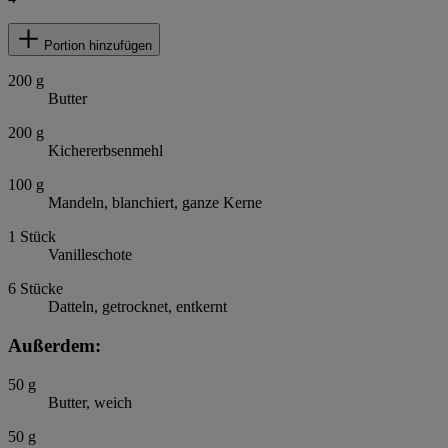
Portion hinzufügen
200
g
Butter
200
g
Kichererbsenmehl
100
g
Mandeln, blanchiert, ganze Kerne
1
Stück
Vanilleschote
6
Stücke
Datteln, getrocknet, entkernt
Außerdem:
50
g
Butter, weich
50
g