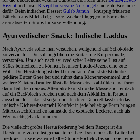
Rezept
und unser
Rezept für vegane Nussriegel
sind gute Beispiele
dafür. Beim indischen Dessert
Gulab Jamun
– knusprig frittierten
Bällchen aus Milch-Teig – sorgt Zucker hingegen in Form eines
aromatisierten Sirups für süße Vollendung.
Ayurvedischer Snack: Indische Laddus
Nach Ayurveda sollte man versuchen, weitgehend auf Schokolade
zu verzichten. Die soll angeblich die Srotas, die Körperkanäle,
verstopfen. Um auch nach ayurvedischer Lehre seine Lust auf
Süßes befriedigen zu können, ist unser Laddu-Rezept eine gute
Wahl. Die Herstellung ist denkbar einfach: Zuerst stellst du die
geklärte Butter Ghee her und rührst dann Kichererbsenmehl und
weitere Zutaten darunter, lässt die Masse etwas abkühlen und formst
dann Bällchen daraus. Alternativ kannst du die Masse auch einfach
auf ein Backblech streichen und nach dem Abkühlen in Rauten
ausschneiden – das ist sogar noch leichter. Generell lässt sich das
indische Kichererbsenmehl-Konfekt in jede beliebige Form bringen.
Mit Ausstechförmchen kannst du die exotische Leckerei auch als
Weihnachtsgebäck anbieten.
Die vielleicht größte Herausforderung bei dem Rezept ist die
Herstellung von selbst gemachtem Ghee. Dazu muss die Butter bei
niedriger Hitze etwa eine halbe Stunde köcheln, bis sich oben eine