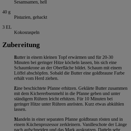
Sesamsamen, hell
40
g
Pistazien, gehackt
3
EL
Kokosraspeln
Zubereitung
Butter in einem kleinen Topf erwärmen und für 20-30
Minuten bei geringer Hitze köcheln lassen, bis sich eine
Schaumkrone an der Oberfläche bildet. Schaum mit einem
Löffel abschöpfen. Sobald die Butter eine goldbraune Farbe
erhält vom Herd ziehen.
Eine beschichtete Pfanne erhitzen. Geklärte Butter zusammen
mit dem Kichererbsenmehl in die Pfanne geben und unter
ständigem Rühren leicht erhitzen. Für 10 Minuten bei
geringer Hitze unter Rühren anrösten. Kurz etwas abkühlen
lassen.
Mandeln in einer separaten Pfanne goldbraun rösten und in
einem Küchenprozessor zerkleinern. Vanilleschote der Länge
nach aufschneiden und das Mark auskratzen. Datteln sehr