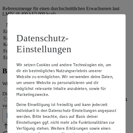
Referenzmenge für einen durchschnittlichen Erwachsenen laut
LMIV (8.400 kJ/2.000 kcal).
Nährwerte
pro Portion
Energie
1.717 kj (20 %)
Datenschutz-
Kalorien
410 kcal (20 %)
Kohlenhydrate
2 g
Einstellungen
Fett
32 g
Eiweiß
28 g
Wir setzen Cookies und andere Technologien ein, um
Bewertung
dir ein bestmögliches Nutzungserlebnis unserer
Website zu ermöglichen. Wir verwenden deine Daten,
um unsere Website zu personalisieren und dir
Wie hat es dir geschmeckt?
möglichst relevante Inhalte anzubieten, sowie für
Die Bewertung wird automatisch gespeichert
Marketingzwecke.
1 von 5 Sternen
2 von 5 Sternen
3 von 5 Sternen
4
Deine Einwilligung ist freiwillig und kann jederzeit
von 5 Sternen
5 von 5 Sternen
individuell in den Datenschutz-Einstellungen angepasst
Geprüft
werden. Bitte beachte, dass auf Basis deiner
Einstellungen ggf. nicht mehr alle Funktionalitäten zur
Verfügung stehen. Weitere Erklärungen sowie einen
Bitte Pfeile benutzen
Vielen Dank für deine Bewertung.