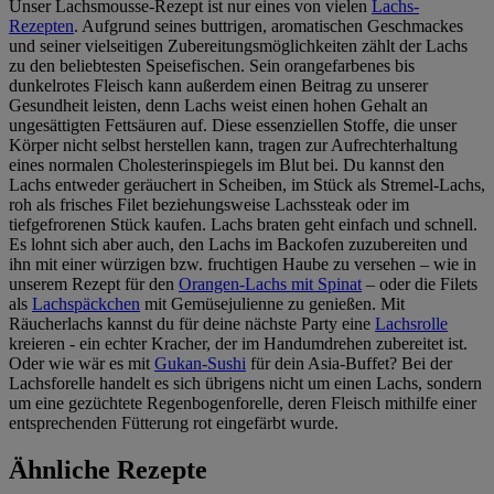
Unser Lachsmousse-Rezept ist nur eines von vielen
Lachs-
Rezepten
. Aufgrund seines buttrigen, aromatischen Geschmackes
und seiner vielseitigen Zubereitungsmöglichkeiten zählt der Lachs
zu den beliebtesten Speisefischen. Sein orangefarbenes bis
dunkelrotes Fleisch kann außerdem einen Beitrag zu unserer
Gesundheit leisten, denn Lachs weist einen hohen Gehalt an
ungesättigten Fettsäuren auf. Diese essenziellen Stoffe, die unser
Körper nicht selbst herstellen kann, tragen zur Aufrechterhaltung
eines normalen Cholesterinspiegels im Blut bei. Du kannst den
Lachs entweder geräuchert in Scheiben, im Stück als Stremel-Lachs,
roh als frisches Filet beziehungsweise Lachssteak oder im
tiefgefrorenen Stück kaufen. Lachs braten geht einfach und schnell.
Es lohnt sich aber auch, den Lachs im Backofen zuzubereiten und
ihn mit einer würzigen bzw. fruchtigen Haube zu versehen – wie in
unserem Rezept für den
Orangen-Lachs mit Spinat
– oder die Filets
als
Lachspäckchen
mit Gemüsejulienne zu genießen. Mit
Räucherlachs kannst du für deine nächste Party eine
Lachsrolle
kreieren - ein echter Kracher, der im Handumdrehen zubereitet ist.
Oder wie wär es mit
Gukan-Sushi
für dein Asia-Buffet? Bei der
Lachsforelle handelt es sich übrigens nicht um einen Lachs, sondern
um eine gezüchtete Regenbogenforelle, deren Fleisch mithilfe einer
entsprechenden Fütterung rot eingefärbt wurde.
Ähnliche Rezepte