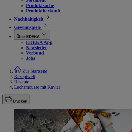
Sortiment
Produktsuche
Produktherkunft
Nachhaltigkeit
Gewinnspiele
Über EDEKA
EDEKA App
Newsletter
Verbund
Jobs
Zur Startseite
Rezeptwelt
Rezepte
Lachsmousse mit Kaviar
Drucken