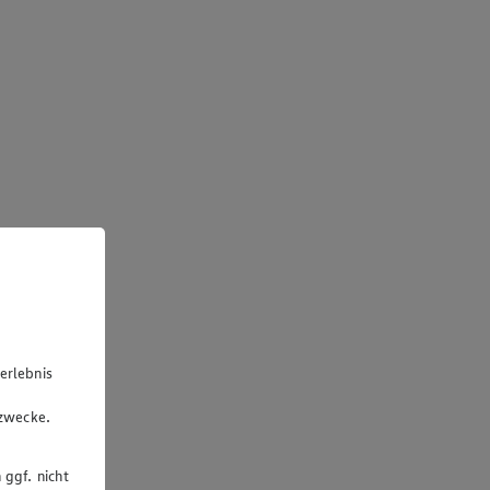
erlebnis
u
gzwecke.
 ggf. nicht