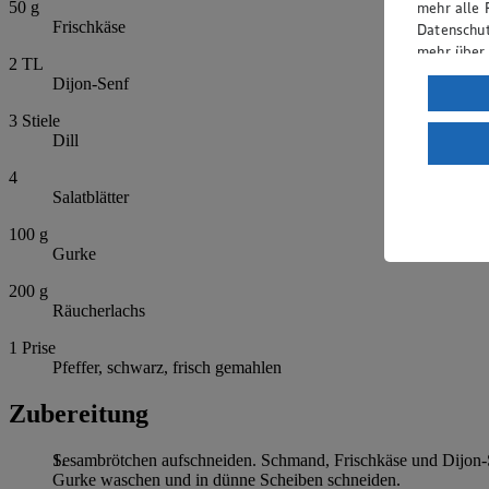
mehr alle 
50
g
Frischkäse
Datenschut
mehr über
2
TL
Dijon-Senf
Verarbeit
3
Stiele
Wenn du au
Dill
ein, dass 
einem nach
4
Risiko ein
Salatblätter
Informatio
100
g
Gurke
200
g
Räucherlachs
1
Prise
Pfeffer, schwarz, frisch gemahlen
Zubereitung
Sesambrötchen aufschneiden. Schmand, Frischkäse und Dijon-Sen
Gurke waschen und in dünne Scheiben schneiden.