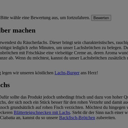
Bitte wähle eine Bewertung aus, um fortzufahren.
Bewerten
elber machen
endest du Räucherlachs. Dieser bringt sein charakteristisches, rauchi
nötigst lediglich zehn Minuten, um unser Lachsbrötchen zu belegen. Den 
achsbrötchen mit Frischkäse eine vielseitige Creme an, deren Aroma wun
nze ab. Wenn du möchtest, kannst du unser Lachsbrötchen zusätzlich mi
 legen wir unseren köstlichen
Lachs-Burger
ans Herz!
achs
ür sollte das Produkt jedoch unbedingt frisch und dazu von hoher Quali
chs, der sich noch ein Stück besser für den rohen Verzehr und damit au
nnoch grundsätzlich auf rohen Fisch verzichten. Möchtest du hingegen 
leckeren
Blätterteigschnecken mit Lachs
. Steht dir der Sinn nach einer
Ciabatta an, kannst du so unsere
Backfisch-Brötchen
zubereiten.