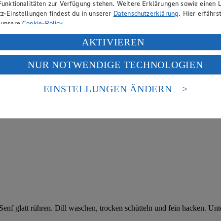
Funktionalitäten zur Verfügung stehen. Weitere Erklärungen sowie einen L
z-Einstellungen findest du in unserer
Datenschutzerklärung
. Hier erfährs
 unsere
Cookie-Policy
.
ung deiner personenbezogenen Daten in den USA durch Facebook und Yo
AKTIVIEREN
f „Aktivieren“ klickst, willigst du im Sinne des Art. 49 Abs. 1 Satz 1 lit
NUR NOTWENDIGE TECHNOLOGIEN
deine Daten in den USA verarbeitet werden. Der EuGH sieht die USA als 
 europäischen Standards nicht angemessenen Datenschutzniveau an. Es b
es Zugriffs durch US-amerikanische Behörden.
EINSTELLUNGEN ÄNDERN
nen zum Herausgeber der Seite findest du im
Impressum
f glatt rühren. Dill waschen, trocken schütteln und fein hacken. Unter