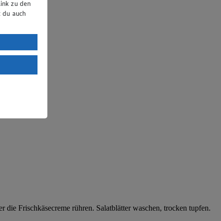
ink zu den
t du auch
uTube:
. a) DSGVO
Land mit
esteht das
 die Frischkäsecreme rühren. Salatblätter waschen, trocken tupfen.