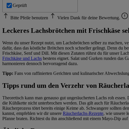
Geprüft
Bitte Pfeile benutzen
Vielen Dank für deine Bewertung.
Leckeres Lachsbrötchen mit Frischkäse s
Wenn du unser Rezept nutzt, um Lachsbrötchen selber zu machen, verw
dafür, dass das köstliche Brötchen noch schneller gelingt. Denn du be
Frischkäse, Senf und Dill. Mit diesen Zutaten rührst du für unser L
Frischkäse und Lachs
bestens eignet. Salat und Gurken runden das Ga
harmonieren dennoch hervorragend dazu.
Tipp:
Fans von raffinierten Gerichten und kulinarischer Abwechslung
Tipps rund um den Verzehr von Räucherl
Theoretisch kann man genauso gut ungeräucherten Lachs roh essen. Daf
die Kühlkette nicht unterbrochen werden. Das gilt auch für Räucherla
Räucherprozess tötet bereits einige Keime ab. Schwangere sollten de
kannst, empfehlen wir dir unsere
Räucherlachs-Rezepte
, wie unsere 
Pfanne braten. Richtest du ihn anschließend mit einem Mayo-Dip auf 