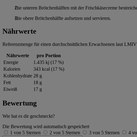
Die unteren Brötchenhälften mit der Frischkäsecreme bestreich
Die obere Brötchenhälfte aufsetzen und servieren.
Nährwerte
Referenzmenge für einen durchschnittlichen Erwachsenen laut LMIV 
Nährwerte
pro Portion
Energie
1.435 kj (17 %)
Kalorien
343 kcal (17 %)
Kohlenhydrate
28 g
Fett
18 g
Eiweiß
17 g
Bewertung
Wie hat es dir geschmeckt?
Die Bewertung wird automatisch gespeichert
1 von 5 Sternen
2 von 5 Sternen
3 von 5 Sternen
4 vo