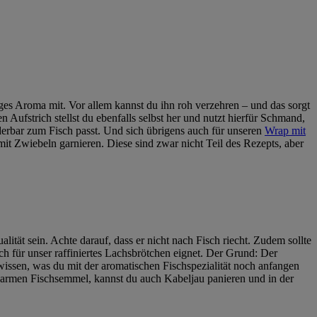
ges Aroma mit. Vor allem kannst du ihn roh verzehren – und das sorgt
Aufstrich stellst du ebenfalls selbst her und nutzt hierfür Schmand,
derbar zum Fisch passt. Und sich übrigens auch für unseren
Wrap mit
t Zwiebeln garnieren. Diese sind zwar nicht Teil des Rezepts, aber
tät sein. Achte darauf, dass er nicht nach Fisch riecht. Zudem sollte
ch für unser raffiniertes Lachsbrötchen eignet. Der Grund: Der
wissen, was du mit der aromatischen Fischspezialität noch anfangen
 warmen Fischsemmel, kannst du auch Kabeljau panieren und in der