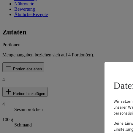
Nährwerte
Bewertung
Ähnliche Rezepte
Zutaten
Portionen
Mengenangaben beziehen sich auf
4
Portion(en).
Portion abziehen
4
Date
Portion hinzufügen
Wir setzen
4
unserer We
Sesambrötchen
personalis
100
g
Deine Einwi
Schmand
Einstellun