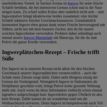
unerheblichen Vorteil. In Sachen Aroma ist
Ingwer
für seine frische
Schärfe berühmt, die bei intensivem Genuss schon mal in die Nase
steigen kann. Zu scharf sollen Kekse aber natürlich nicht sein – und
Ingwerpulver bringt idealerweise beides zusammen: eine leichte
Schärfe inklusive frischer Geschmacksnuancen. Grundsätzlich
harmoniert Ingwer eben genau dank seiner Frische hervorragend mit
Süßem, nicht nur mit dem braunen Zucker, den du für unsere
weichen Ingwerkekse verwendest. Probiere daher unbedingt auch
einmal unsere
Ingwer-Marmelade
mit Maracuja, für die du statt
Pulver die ganze Knolle verwendest.
Ingwerplätzchen-Rezept – Frische trifft
Süße
Der Ingwer ist in unserem Rezept nicht allein für den frischen
Geschmack unserer Ingwerplätzchen verantwortlich – auch die
Schale einer Zitrone sorgt dafür. Dabei steht übrigens einzig der
Genuss im Vordergrund. Wenngleich Ingwer in Südostasien als
Heilpflanze geschätzt wird, bringt Pulver keine gesunde Wirkung
mehr mit. Auch wenn du diese Information vielleicht schon einmal
irgendwo aufgeschnappt hast: Ingwerkekse gegen Übelkeit ist also
kein Rezept. Dafür kannst du sie wunderbar rund um die
Weihnachtszeit servieren. Denn Ingwer ist beispielsweise auch Teil