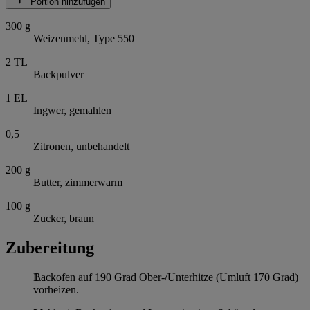
Portion hinzufügen
300
g
Weizenmehl, Type 550
2
TL
Backpulver
1
EL
Ingwer, gemahlen
0,5
Zitronen, unbehandelt
200
g
Butter, zimmerwarm
100
g
Zucker, braun
Zubereitung
Backofen auf 190 Grad Ober-/Unterhitze (Umluft 170 Grad)
vorheizen.