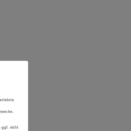
erlebnis
u
gzwecke.
 ggf. nicht