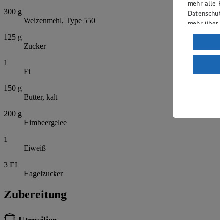
mehr alle 
300
g
Datenschut
Weizenmehl, Type 550
mehr über
125
g
Verarbeit
Zucker
Wenn du au
1
ein, dass 
Ei
einem nach
Risiko ein
150
g
Butter, kalt
Informatio
200
g
Himbeergelee
1
Eiweiß
3
EL
Hagelzucker
Zubereitung
Utensilien