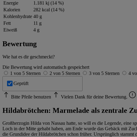
Energie
1.181 kj (14 %)
Kalorien
282 kcal (14 %)
Kohlenhydrate
40 g
Fett
11 g
Eiweiß
4 g
Bewertung
Wie hat es dir geschmeckt?
Die Bewertung wird automatisch gespeichert
1 von 5 Sternen
2 von 5 Sternen
3 von 5 Sternen
4 vo
Geprüft
Bitte Pfeile benutzen
Vielen Dank für deine Bewertung.
Hildabrötchen: Marmelade als zentrale Zu
Großherzogin Hilda von Nassau hatte, so will es die Legende, eine sp
Loch in der Mitte gehabt haben, am Ende wurde das Gebäck mit Zucker
die Grundidee der Hildabrötchen schon früher. Ursprünglich stammt 