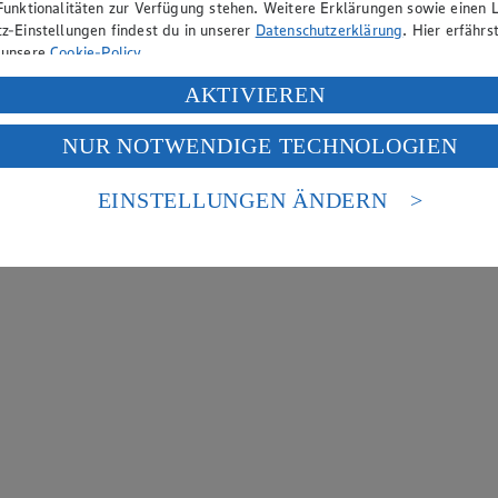
Funktionalitäten zur Verfügung stehen. Weitere Erklärungen sowie einen L
z-Einstellungen findest du in unserer
Datenschutzerklärung
. Hier erfährs
 unsere
Cookie-Policy
.
ung deiner personenbezogenen Daten in den USA durch Facebook und Yo
AKTIVIEREN
f „Aktivieren“ klickst, willigst du im Sinne des Art. 49 Abs. 1 Satz 1 lit
NUR NOTWENDIGE TECHNOLOGIEN
deine Daten in den USA verarbeitet werden. Der EuGH sieht die USA als 
 europäischen Standards nicht angemessenen Datenschutzniveau an. Es b
es Zugriffs durch US-amerikanische Behörden.
EINSTELLUNGEN ÄNDERN
nen zum Herausgeber der Seite findest du im
Impressum