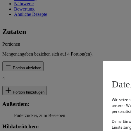
Nährwerte
Bewertung
Ähnliche Rezepte
Zutaten
Portionen
Mengenangaben beziehen sich auf
4
Portion(en).
Portion abziehen
4
Date
Portion hinzufügen
Wir setzen
Außerdem:
unserer We
personalis
Puderzucker, zum Besieben
Deine Einwi
Hildabrötchen:
Einstellun