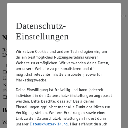
Für das Topping die Erdnüsse grob hacken und in einer
beschichteten Pfanne ohne Öl goldbraun rösten.
Frühstücksbowl mit Bananenscheiben, Blaubeeren, gerösteten
Erdnüssen garnieren. Mit Erdnussmus und Ahornsirup
Datenschutz-
beträufeln und servieren.
Einstellungen
Nährwerte
Referenzmenge für einen durchschnittlichen Erwachsenen laut
Wir setzen Cookies und andere Technologien ein, um
LMIV (8.400 kJ/2.000 kcal).
dir ein bestmögliches Nutzungserlebnis unserer
Website zu ermöglichen. Wir verwenden deine Daten,
Nährwerte
pro Portion
um unsere Website zu personalisieren und dir
Energie
2.761 kj (33 %)
möglichst relevante Inhalte anzubieten, sowie für
Kalorien
660 kcal (33 %)
Marketingzwecke.
Kohlenhydrate
69 g
Deine Einwilligung ist freiwillig und kann jederzeit
Fett
28 g
individuell in den Datenschutz-Einstellungen angepasst
Eiweiß
16 g
werden. Bitte beachte, dass auf Basis deiner
Einstellungen ggf. nicht mehr alle Funktionalitäten zur
Bewertung
Verfügung stehen. Weitere Erklärungen sowie einen
Link zu den Datenschutz-Einstellungen findest du in
Wie hat es dir geschmeckt?
unserer
Datenschutzerklärung
. Hier erfährst du auch