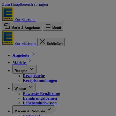
Zum Hauptbereich springen
Zur Startseite
Markt & Angebote
Menü
Zur Startseite
Schließen
Angebote
Märkte
Rezepte
Rezeptsuche
Rezeptsammlungen
Wissen
Bewusste Ernährung
Ernährungsformen
Lebensmittelwissen
Marken & Produkte