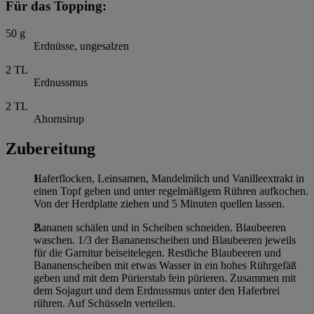
Für das Topping:
50
g
Erdnüsse, ungesalzen
2
TL
Erdnussmus
2
TL
Ahornsirup
Zubereitung
Haferflocken, Leinsamen, Mandelmilch und Vanilleextrakt in
einen Topf geben und unter regelmäßigem Rühren aufkochen.
Von der Herdplatte ziehen und 5 Minuten quellen lassen.
Bananen schälen und in Scheiben schneiden. Blaubeeren
waschen. 1/3 der Bananenscheiben und Blaubeeren jeweils
für die Garnitur beiseitelegen. Restliche Blaubeeren und
Bananenscheiben mit etwas Wasser in ein hohes Rührgefäß
geben und mit dem Pürierstab fein pürieren. Zusammen mit
dem Sojagurt und dem Erdnussmus unter den Haferbrei
rühren. Auf Schüsseln verteilen.