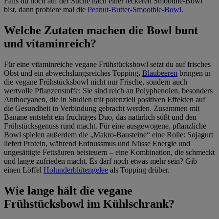
Falls du noch auf der Suche nach einer leckeren Smoothie-Bowl
bist, dann probiere mal die
Peanut-Butter-Smoothie-Bowl
.
Welche Zutaten machen die Bowl bunt
und vitaminreich?
Für eine vitaminreiche vegane Frühstücksbowl setzt du auf frisches
Obst und ein abwechslungsreiches Topping
.
Blaubeeren
bringen in
die vegane Frühstücksbowl nicht nur Frische, sondern auch
wertvolle Pflanzenstoffe: Sie sind reich an Polyphenolen, besonders
Anthocyanen, die in Studien mit potenziell positiven Effekten auf
die Gesundheit in Verbindung gebracht werden. Zusammen mit
Banane entsteht ein fruchtiges Duo, das natürlich süßt und den
Frühstücksgenuss rund macht. Für eine ausgewogene, pflanzliche
Bowl spielen außerdem die „Makro-Bausteine“ eine Rolle: Sojagurt
liefert Protein, während Erdnussmus und Nüsse Energie und
ungesättigte Fettsäuren beisteuern – eine Kombination, die schmeckt
und lange zufrieden macht. Es darf noch etwas mehr sein? Gib
einen Löffel
Holunderblütengelee
als Topping drüber.
Wie lange hält die vegane
Frühstücksbowl im Kühlschrank?