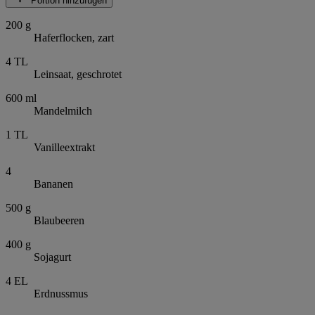
Portion hinzufügen
200
g
Haferflocken, zart
4
TL
Leinsaat, geschrotet
600
ml
Mandelmilch
1
TL
Vanilleextrakt
4
Bananen
500
g
Blaubeeren
400
g
Sojagurt
4
EL
Erdnussmus