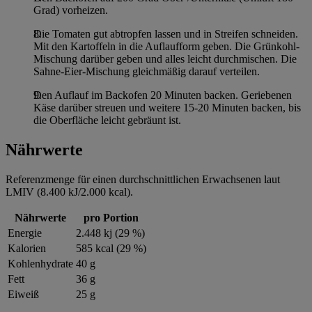
im
Impressum
Grad) vorheizen.
Die Tomaten gut abtropfen lassen und in Streifen schneiden.
Mit den Kartoffeln in die Auflaufform geben. Die Grünkohl-
Mischung darüber geben und alles leicht durchmischen. Die
Sahne-Eier-Mischung gleichmäßig darauf verteilen.
Den Auflauf im Backofen 20 Minuten backen. Geriebenen
Käse darüber streuen und weitere 15-20 Minuten backen, bis
die Oberfläche leicht gebräunt ist.
Nährwerte
Referenzmenge für einen durchschnittlichen Erwachsenen laut
LMIV (8.400 kJ/2.000 kcal).
Nährwerte
pro Portion
Energie
2.448 kj (29 %)
Kalorien
585 kcal (29 %)
Kohlenhydrate
40 g
Fett
36 g
Eiweiß
25 g