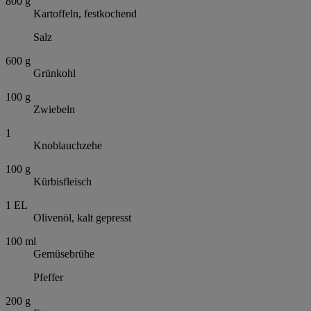
800
g
Kartoffeln, festkochend
Salz
600
g
Grünkohl
100
g
Zwiebeln
1
Knoblauchzehe
100
g
Kürbisfleisch
1
EL
Olivenöl, kalt gepresst
100
ml
Gemüsebrühe
Pfeffer
200
g