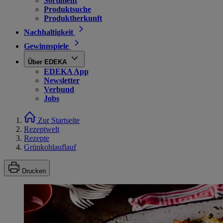
Sortiment
Produktsuche
Produktherkunft
Nachhaltigkeit
Gewinnspiele
Über EDEKA
EDEKA App
Newsletter
Verbund
Jobs
Zur Startseite
Rezeptwelt
Rezepte
Grünkohlauflauf
Drucken