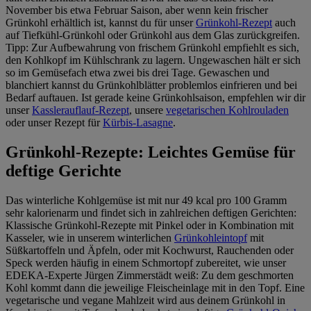
November bis etwa Februar Saison, aber wenn kein frischer
Grünkohl erhältlich ist, kannst du für unser
Grünkohl-Rezept
auch
auf Tiefkühl-Grünkohl oder Grünkohl aus dem Glas zurückgreifen.
Tipp: Zur Aufbewahrung von frischem Grünkohl empfiehlt es sich,
den Kohlkopf im Kühlschrank zu lagern. Ungewaschen hält er sich
so im Gemüsefach etwa zwei bis drei Tage. Gewaschen und
blanchiert kannst du Grünkohlblätter problemlos einfrieren und bei
Bedarf auftauen. Ist gerade keine Grünkohlsaison, empfehlen wir dir
unser
Kasslerauflauf-Rezept
, unsere
vegetarischen Kohlrouladen
oder unser Rezept für
Kürbis-Lasagne
.
Grünkohl-Rezepte: Leichtes Gemüse für
deftige Gerichte
Das winterliche Kohlgemüse ist mit nur 49 kcal pro 100 Gramm
sehr kalorienarm und findet sich in zahlreichen deftigen Gerichten:
Klassische Grünkohl-Rezepte mit Pinkel oder in Kombination mit
Kasseler, wie in unserem winterlichen
Grünkohleintopf
mit
Süßkartoffeln und Äpfeln, oder mit Kochwurst, Rauchenden oder
Speck werden häufig in einem Schmortopf zubereitet, wie unser
EDEKA-Experte Jürgen Zimmerstädt weiß: Zu dem geschmorten
Kohl kommt dann die jeweilige Fleischeinlage mit in den Topf. Eine
vegetarische und vegane Mahlzeit wird aus deinem Grünkohl in