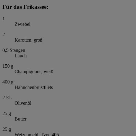
Für das Frikassee:
1
Zwiebel
2
Karotten, groß
0,5
Stangen
Lauch
150
g
Champignons, weiß
400
g
Hähnchenbrustfilets
2
EL
Olivenöl
25
g
Butter
25
g
Weizenmehl, Type 405