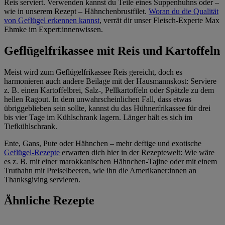
Reis serviert. Verwenden kannst du Teile eines Suppenhuhns oder –
wie in unserem Rezept – Hähnchenbrustfilet.
Woran du die Qualität
von Geflügel erkennen kannst
, verrät dir unser Fleisch-Experte Max
Ehmke im Expert:innenwissen.
Geflügelfrikassee mit Reis und Kartoffeln
Meist wird zum Geflügelfrikassee Reis gereicht, doch es
harmonieren auch andere Beilage mit der Hausmannskost: Serviere
z. B. einen Kartoffelbrei, Salz-, Pellkartoffeln oder Spätzle zu dem
hellen Ragout. In dem unwahrscheinlichen Fall, dass etwas
übriggeblieben sein sollte, kannst du das Hühnerfrikassee für drei
bis vier Tage im Kühlschrank lagern. Länger hält es sich im
Tiefkühlschrank.
Ente, Gans, Pute oder Hähnchen – mehr deftige und exotische
Geflügel-Rezepte
erwarten dich hier in der Rezeptewelt: Wie wäre
es z. B. mit einer marokkanischen Hähnchen-Tajine oder mit einem
Truthahn mit Preiselbeeren, wie ihn die Amerikaner:innen an
Thanksgiving servieren.
Ähnliche Rezepte