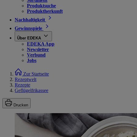
Sortiment
Produktsuche
Produktherkunft
Nachhaltigkeit
Gewinnspiele
Über EDEKA
EDEKA App
Newsletter
Verbund
Jobs
Zur Startseite
Rezeptwelt
Rezepte
Geflügelfrikassee
Drucken