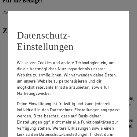
Für die Beilage:
250
g
Langkornreis
Zubereitung
Datenschutz-
Einstellungen
Zwiebel pellen und fein hacken. Karotten schälen, Enden
abschneiden und in kleine Scheiben schneiden. Lauch
gründlich waschen und in feine Ringe schneiden.
Champignons putzen und in dünne Scheiben schneiden.
Wir setzen Cookies und andere Technologien ein, um
Hähnchenbrustfilet waschen, trocken tupfen und in
dir ein bestmögliches Nutzungserlebnis unserer
mundgerechte Stücke schneiden. Salzen und pfeffern.
Website zu ermöglichen. Wir verwenden deine Daten,
Alternativ können auch Hähnchenreste, z.B. vom
um unsere Website zu personalisieren und dir
Suppenhuhn, verwendet werden.
möglichst relevante Inhalte anzubieten, sowie für
Olivenöl in einer beschichteten Pfanne erhitzen.
Marketingzwecke.
Hähnchenfleisch hineingeben und farblos anbraten. Zwiebeln,
Deine Einwilligung ist freiwillig und kann jederzeit
Karotten, Lauch und Pilze zugeben und kurz mitbraten. Das
Bratgut herausnehmen und beiseitestellen. Butter in die
individuell in den Datenschutz-Einstellungen angepasst
Pfanne geben und schmelzen lassen. Mehl zugeben und
werden. Bitte beachte, dass auf Basis deiner
einrühren. Für 1 Minute unter Rühren goldbraun anschwitzen.
Einstellungen ggf. nicht mehr alle Funktionalitäten zur
Zuerst den Weißwein, dann die Brühe langsam zugießen und
Verfügung stehen. Weitere Erklärungen sowie einen
klümpchenfrei einrühren.
Link zu den Datenschutz-Einstellungen findest du in