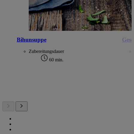
Bihunsuppe
Gesc
Zubereitungsdauer
60 min.