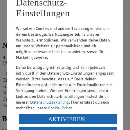
Datenschutz-
kann den Gazpacho mit Crushed-Ice pürieren.
Einstellungen
Schafsjoghurt, Feta, Frischkäse und fein geschnittene
Oreganoblättchen vermischen und mit Pfeffer abschmecken.
Gazpacho in Schalen füllen und mit Käsecreme und Grissini
Wir setzen Cookies und andere Technologien ein, um
servieren.
dir ein bestmögliches Nutzungserlebnis unserer
Website zu ermöglichen. Wir verwenden deine Daten,
Nährwerte
um unsere Website zu personalisieren und dir
möglichst relevante Inhalte anzubieten, sowie für
Marketingzwecke.
Referenzmenge für einen durchschnittlichen Erwachsenen laut
LMIV (8.400 kJ/2.000 kcal).
Deine Einwilligung ist freiwillig und kann jederzeit
individuell in den Datenschutz-Einstellungen angepasst
Nährwerte
pro Portion
werden. Bitte beachte, dass auf Basis deiner
Energie
1.775 kj (21 %)
Einstellungen ggf. nicht mehr alle Funktionalitäten zur
Kalorien
424 kcal (21 %)
Verfügung stehen. Weitere Erklärungen sowie einen
Kohlenhydrate
49 g
Link zu den Datenschutz-Einstellungen findest du in
Fett
17 g
unserer
Datenschutzerklärung
. Hier erfährst du auch
Eiweiß
17 g
mehr über unsere
Cookie-Policy
.
Bewertung
Verarbeitung deiner personenbezogenen Daten in den
AKTIVIEREN
USA durch Facebook und YouTube: