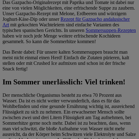
Das Gazpacho-Originalrezept mit Paprika und Tomate ist dabei nur
eine von vielen Möglichkeiten, eine erfrischende Suppe zu zaubern.
Unser Gazpacho-Rezept mit Melone, Erdbeeren und würzigem
Joghurt-Käse-Dip oder unser
Rezept für Gazpacho andalusischer
Art
mit gekochten Wachteleiern sind einfache Varianten des
typischen spanischen Gerichts. In unseren
Sommersuppen-Rezepten
haben wir noch jede Menge weitere erfrischende Kochideen
gesammelt. So kann die Sommerhitze kommen!
Das Beste dabei: Für unsere kalten Sommersuppen braucht man
meist nicht einmal einen Herd! Einfach die Zutaten pürieren, kalt
stellen oder mit Crushed Ice aufmixen und schon ist der frische
Snack fertig!
Im Sommer unerlässlich: Viel trinken!
Der menschliche Organismus besteht zu etwa 70 Prozent aus
Wasser. Da ist es nicht weiter verwunderlich, dass es für das
Wohlbefinden und eine gesunde Ernährung wichtig ist, ausreichend
Flüssigkeit zu sich zu nehmen. Ein erwachsener Mensch sollte
zwischen zwei und drei Litern Flüssigkeit am Tag aufnehmen, bei
Sommerhitze gerne noch mehr. Dabei ist zu beachten, dass, wenn
man viel schwitzt, die bloße Aufnahme von Wasser nicht mehr
ausreicht, da der Körper beim Schwitzen viele Elektrolyte und Salze