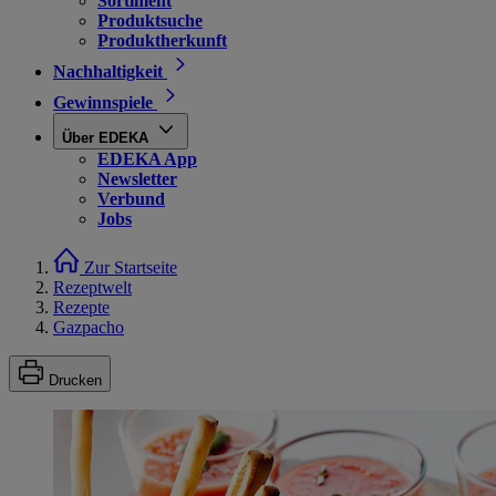
Sortiment
Produktsuche
Produktherkunft
Nachhaltigkeit
Gewinnspiele
Über EDEKA
EDEKA App
Newsletter
Verbund
Jobs
Zur Startseite
Rezeptwelt
Rezepte
Gazpacho
Drucken