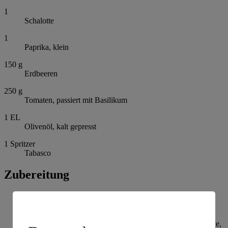
1
Schalotte
1
Paprika, klein
150
g
Erdbeeren
250
g
Tomaten, passiert mit Basilikum
1
EL
Olivenöl, kalt gepresst
1
Spritzer
Tabasco
Zubereitung
Wassermelone entkernen, schälen und in grobe Würfel
schneiden. Schalotte und Paprika grob schneiden. Alle
Zutaten für den Gazpacho grob pürieren, abschmecken und
mindestens 1 Stunde kühl stellen. Wer Zeit einsparen möchte,