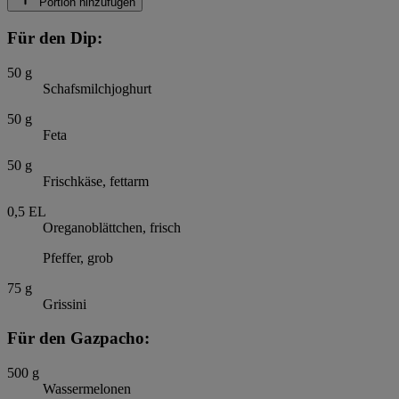
Portion hinzufügen
Für den Dip:
50
g
Schafsmilchjoghurt
50
g
Feta
50
g
Frischkäse, fettarm
0,5
EL
Oreganoblättchen, frisch
Pfeffer, grob
75
g
Grissini
Für den Gazpacho:
500
g
Wassermelonen