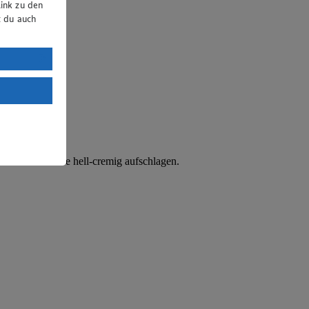
ink zu den
t du auch
uTube:
. a) DSGVO
Land mit
esteht das
 höchster Stufe hell-cremig aufschlagen.