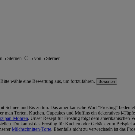
n 5 Sternen
5 von 5 Sternen
Bitte wähle eine Bewertung aus, um fortzufahren.
Bewerten
ts mit Schnee und Eis zu tun. Das amerikanische Wort "Frosting" bedeute
der man Torten, Kuchen, Cupcakes und Muffins ein dekoratives i-Tüpfel
Marzipan-Möhren
. Unser Rezept für Frosting folgt dem amerikanischen V
tellen. Du kannst das Frosting für Kuchen oder Gebäck zum Beispiel ab
nserer
Milchschnitten-Torte
. Ebenfalls nicht zu verwechseln ist das Fro