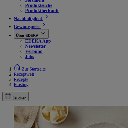
Sortiment
Produktsuche
Produktherkunft
Nachhaltigkeit
Gewinnspiele
Über EDEKA
EDEKA App
Newsletter
Verbund
Jobs
Zur Startseite
Rezeptwelt
Rezepte
Frosting
Drucken