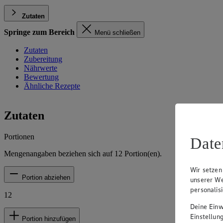
Zutaten
Springe zum Bereich
Menü schließen
Zutaten
Zubereitung
Nährwerte
Bewertung
Ähnliche Rezepte
Zutaten
Portionen
Date
Mengenangaben beziehen sich auf
12
Portion(en).
Wir setzen
Portion abziehen
unserer We
personalis
12
Deine Einwi
Einstellun
Portion hinzufügen