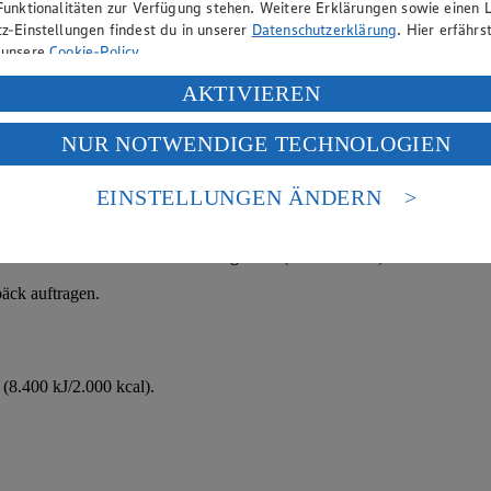
Funktionalitäten zur Verfügung stehen. Weitere Erklärungen sowie einen L
z-Einstellungen findest du in unserer
Datenschutzerklärung
. Hier erfährs
 unsere
Cookie-Policy
.
ung deiner personenbezogenen Daten in den USA durch Facebook und Yo
AKTIVIEREN
f „Aktivieren“ klickst, willigst du im Sinne des Art. 49 Abs. 1 Satz 1 lit
NUR NOTWENDIGE TECHNOLOGIEN
deine Daten in den USA verarbeitet werden. Der EuGH sieht die USA als 
 europäischen Standards nicht angemessenen Datenschutzniveau an. Es b
es Zugriffs durch US-amerikanische Behörden.
EINSTELLUNGEN ÄNDERN
nen zum Herausgeber der Seite findest du im
Impressum
nter Zuhilfenahme eines Handrührgerätes (Schneebesen) 2-3 Minuten auf
bäck auftragen.
(8.400 kJ/2.000 kcal).