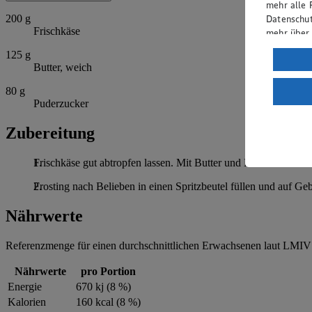
mehr alle 
Datenschut
200
g
Frischkäse
mehr über
125
g
Verarbeit
Butter, weich
Wenn du au
80
g
ein, dass 
Puderzucker
einem nach
Risiko ein
Zubereitung
Informatio
Frischkäse gut abtropfen lassen. Mit Butter und Puderzucker u
Frosting nach Belieben in einen Spritzbeutel füllen und auf Ge
Nährwerte
Referenzmenge für einen durchschnittlichen Erwachsenen laut LMIV 
Nährwerte
pro Portion
Energie
670 kj (8 %)
Kalorien
160 kcal (8 %)