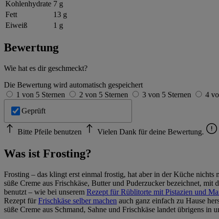
Kohlenhydrate
7 g
Fett
13 g
Eiweiß
1 g
Bewertung
Wie hat es dir geschmeckt?
Die Bewertung wird automatisch gespeichert
1 von 5 Sternen
2 von 5 Sternen
3 von 5 Sternen
4 vo
Geprüft
Bitte Pfeile benutzen
Vielen Dank für deine Bewertung.
Was ist Frosting?
Frosting – das klingt erst einmal frostig, hat aber in der Küche nich
süße Creme aus Frischkäse, Butter und Puderzucker bezeichnet, mit 
benutzt – wie bei unserem
Rezept für Rüblitorte mit Pistazien und 
Rezept für
Frischkäse selber machen
auch ganz einfach zu Hause hers
süße Creme aus Schmand, Sahne und Frischkäse landet übrigens in u