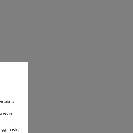
erlebnis
u
gzwecke.
 ggf. nicht