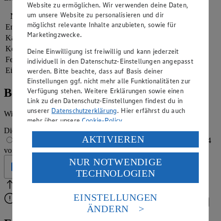
Website zu ermöglichen. Wir verwenden deine Daten,
um unsere Website zu personalisieren und dir
Nährwerte
pro Portion
möglichst relevante Inhalte anzubieten, sowie für
Energie
1.075 kj (13 %)
Marketingzwecke.
Kalorien
257 kcal (13 %)
Kohlenhydrate
36 g
Deine Einwilligung ist freiwillig und kann jederzeit
Fett
11 g
individuell in den Datenschutz-Einstellungen angepasst
Eiweiß
6 g
werden. Bitte beachte, dass auf Basis deiner
Einstellungen ggf. nicht mehr alle Funktionalitäten zur
Verfügung stehen. Weitere Erklärungen sowie einen
Bewertung
Link zu den Datenschutz-Einstellungen findest du in
unserer
Datenschutzerklärung
. Hier erfährst du auch
Wie hat es dir geschmeckt?
mehr über unsere
Cookie-Policy
.
Die Bewertung wird automatisch gespeichert
Verarbeitung deiner personenbezogenen Daten in den
AKTIVIEREN
1 von 5 Sternen
2 von 5 Sternen
3 von 5 Sternen
4
USA durch Facebook und YouTube:
von 5 Sternen
5 von 5 Sternen
NUR NOTWENDIGE
Wenn du auf „Aktivieren“ klickst, willigst du im Sinne
Geprüft
TECHNOLOGIEN
des Art. 49 Abs. 1 Satz 1 lit. a) DSGVO ein, dass deine
Daten in den USA verarbeitet werden. Der EuGH sieht
Bitte Pfeile benutzen
Vielen Dank für deine Bewertung.
die USA als Land mit einem nach europäischen
EINSTELLUNGEN
Bitte wähle eine Bewertung aus, um fortzufahren.
Bewerten
Standards nicht angemessenen Datenschutzniveau an.
ÄNDERN
Es besteht das Risiko eines Zugriffs durch US-