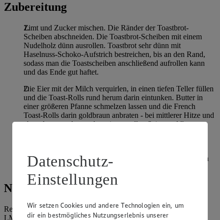
Zubereitung
Zimt und Zucker mischen. Die Ränder der Toastbrot-
Scheiben abschneiden. Die Toastbrot-Scheiben mit einem
Nudelholz dünn ausrollen. Toastbrot sehr dünn mit
Haselnuss-Schoko-Aufstrich bestreichen, bis an den Rand,
sodass man die Toastscheiben anschließend aufrollen kann
und das Ende gut haftet.
Die Eier mit der Milch verquirlen, in einen tiefen Teller füllen
und die Toast-Rolls rund herum darin eintunken. Butter in
einer größeren Pfanne schmelzen lassen und die French
Toast-Rolls darin goldbraun anbraten - bei mittlerer Hitze und
ab und zu wenden, sodass sie von allen Seiten goldbraun
werden.
Anschließend die noch warmen French Toast Rolls
Datenschutz-
nacheinander in der Zucker-Zimt-Mischung wälzen. French
Toast Rolls nach Belieben mit ein paar Beeren servieren.
Einstellungen
Nährwerte
Wir setzen Cookies und andere Technologien ein, um
Referenzmenge für einen durchschnittlichen Erwachsenen laut
dir ein bestmögliches Nutzungserlebnis unserer
LMIV (8.400 kJ/2.000 kcal).