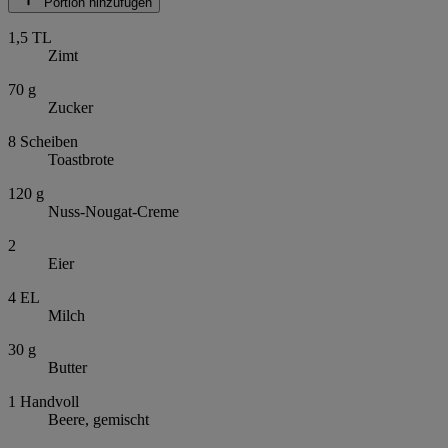
Portion hinzufügen
1,5
TL
Zimt
70
g
Zucker
8
Scheiben
Toastbrote
120
g
Nuss-Nougat-Creme
2
Eier
4
EL
Milch
30
g
Butter
1
Handvoll
Beere, gemischt