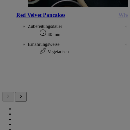
Red Velvet Pancakes
Whoo
Zubereitungsdauer
40 min.
Ernährungsweise
Vegetarisch