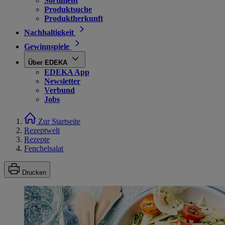
Sortiment
Produktsuche
Produktherkunft
Nachhaltigkeit
Gewinnspiele
Über EDEKA
EDEKA App
Newsletter
Verbund
Jobs
Zur Startseite
Rezeptwelt
Rezepte
Fenchelsalat
Drucken