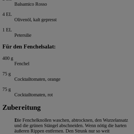
Balsamico Rosso
4
EL
Olivenöl, kalt gepresst
1
EL
Petersilie
Für den Fenchelsalat:
400
g
Fenchel
75
g
Cocktailtomaten, orange
75
g
Cocktailtomaten, rot
Zubereitung
Die Fenchelknollen waschen, abtrocknen, den Wurzelansatz
und die grünen Stängel abschneiden. Wenn nötig die harten
äußeren Rippen entfernen. Den Strunk nur so weit