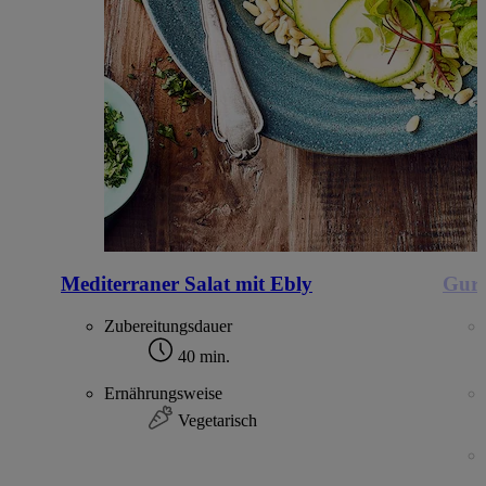
Mediterraner Salat mit Ebly
Gurk
Zubereitungsdauer
40 min.
Ernährungsweise
Vegetarisch