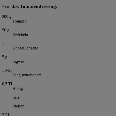
Für das Tomatendressing:
200
g
Tomaten
50
g
Zwiebeln
1
Knoblauchzehe
5
g
Ingwer
1
Msp.
Senf, mittelscharf
0,5
TL
Honig
Salz
Pfeffer
2
EL