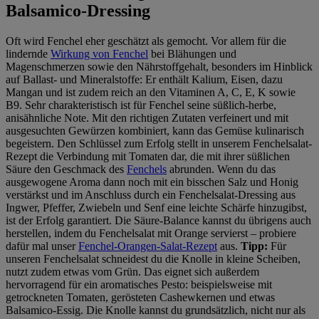
Balsamico-Dressing
Oft wird Fenchel eher geschätzt als gemocht. Vor allem für die
lindernde
Wirkung von Fenchel
bei Blähungen und
Magenschmerzen sowie den Nährstoffgehalt, besonders im Hinblick
auf Ballast- und Mineralstoffe: Er enthält Kalium, Eisen, dazu
Mangan und ist zudem reich an den Vitaminen A, C, E, K sowie
B9. Sehr charakteristisch ist für Fenchel seine süßlich-herbe,
anisähnliche Note. Mit den richtigen Zutaten verfeinert und mit
ausgesuchten Gewürzen kombiniert, kann das Gemüse kulinarisch
begeistern. Den Schlüssel zum Erfolg stellt in unserem Fenchelsalat-
Rezept die Verbindung mit Tomaten dar, die mit ihrer süßlichen
Säure den Geschmack des
Fenchels
abrunden. Wenn du das
ausgewogene Aroma dann noch mit ein bisschen Salz und Honig
verstärkst und im Anschluss durch ein Fenchelsalat-Dressing aus
Ingwer, Pfeffer, Zwiebeln und Senf eine leichte Schärfe hinzugibst,
ist der Erfolg garantiert. Die Säure-Balance kannst du übrigens auch
herstellen, indem du Fenchelsalat mit Orange servierst – probiere
dafür mal unser
Fenchel-Orangen-Salat-Rezept
aus.
Tipp:
Für
unseren Fenchelsalat schneidest du die Knolle in kleine Scheiben,
nutzt zudem etwas vom Grün. Das eignet sich außerdem
hervorragend für ein aromatisches Pesto: beispielsweise mit
getrockneten Tomaten, gerösteten Cashewkernen und etwas
Balsamico-Essig. Die Knolle kannst du grundsätzlich, nicht nur als