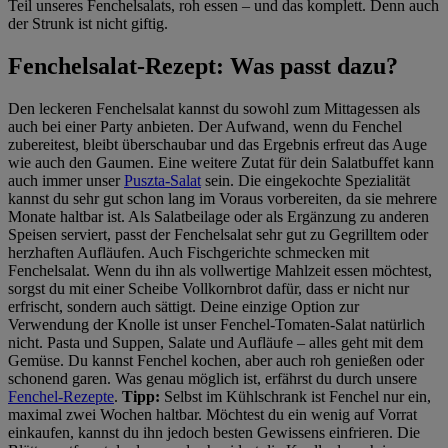
Teil unseres Fenchelsalats, roh essen – und das komplett. Denn auch
der Strunk ist nicht giftig.
Fenchelsalat-Rezept: Was passt dazu?
Den leckeren Fenchelsalat kannst du sowohl zum Mittagessen als
auch bei einer Party anbieten. Der Aufwand, wenn du Fenchel
zubereitest, bleibt überschaubar und das Ergebnis erfreut das Auge
wie auch den Gaumen. Eine weitere Zutat für dein Salatbuffet kann
auch immer unser
Puszta-Salat
sein. Die eingekochte Spezialität
kannst du sehr gut schon lang im Voraus vorbereiten, da sie mehrere
Monate haltbar ist. Als Salatbeilage oder als Ergänzung zu anderen
Speisen serviert, passt der Fenchelsalat sehr gut zu Gegrilltem oder
herzhaften Aufläufen. Auch Fischgerichte schmecken mit
Fenchelsalat. Wenn du ihn als vollwertige Mahlzeit essen möchtest,
sorgst du mit einer Scheibe Vollkornbrot dafür, dass er nicht nur
erfrischt, sondern auch sättigt. Deine einzige Option zur
Verwendung der Knolle ist unser Fenchel-Tomaten-Salat natürlich
nicht. Pasta und Suppen, Salate und Aufläufe – alles geht mit dem
Gemüse. Du kannst Fenchel kochen, aber auch roh genießen oder
schonend garen. Was genau möglich ist, erfährst du durch unsere
Fenchel-Rezepte
.
Tipp:
Selbst im Kühlschrank ist Fenchel nur ein,
maximal zwei Wochen haltbar. Möchtest du ein wenig auf Vorrat
einkaufen, kannst du ihn jedoch besten Gewissens einfrieren. Die