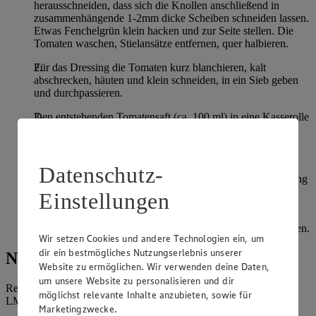
herausschneiden, dass sich die Knollen anschließend in
zusammenhängende 1-2mm dicke Scheiben schneiden lassen.
Etwas Fenchelgrün klein hacken und zur Seite stellen. Die
Tomaten waschen, Stielansätze entfernen, quer halbieren.
Für das Dressing die Tomaten kurz blanchieren, kalt
abschrecken, häuten und klein schneiden, in ein Sieb geben
und durchpassieren.
Den entstehenden Tomatensaft (ca. 100 ml) in eine Kasserolle
geben und um 1/3 reduzieren lassen. In eine Schüssel
umfüllen und abkühlen lassen.
Die Zwiebel fein würfeln, Knoblauch, Ingwer und die
Datenschutz-
Petersilie fein hacken. Die restlichen Zutaten für das Dressing
zum Tomatensaft geben und alles miteinander verrühren.
Einstellungen
Fenchel und Tomaten auf einer Platte anrichten, mit dem
Dressing beträufeln, mit Fenchelgrün bestreuen und servieren.
Wir setzen Cookies und andere Technologien ein, um
dir ein bestmögliches Nutzungserlebnis unserer
Nährwerte
Website zu ermöglichen. Wir verwenden deine Daten,
um unsere Website zu personalisieren und dir
Referenzmenge für einen durchschnittlichen Erwachsenen laut
möglichst relevante Inhalte anzubieten, sowie für
LMIV (8.400 kJ/2.000 kcal).
Marketingzwecke.