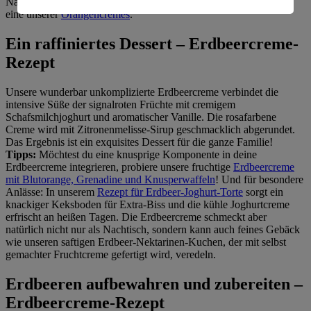
Nachspeisenbuffet ist auch unsere
Erdbeer-Rhabarber-Torte
oder
eine unserer
Orangencremes
.
Informationen zum Herausgeber der Seite findest du
im
Impressum
Ein raffiniertes Dessert – Erdbeercreme-
Rezept
Unsere wunderbar unkomplizierte Erdbeercreme verbindet die
intensive Süße der signalroten Früchte mit cremigem
Schafsmilchjoghurt und aromatischer Vanille. Die rosafarbene
Creme wird mit Zitronenmelisse-Sirup geschmacklich abgerundet.
Das Ergebnis ist ein exquisites Dessert für die ganze Familie!
Tipps:
Möchtest du eine knusprige Komponente in deine
Erdbeercreme integrieren, probiere unsere fruchtige
Erdbeercreme
mit Blutorange, Grenadine und Knusperwaffeln
! Und für besondere
Anlässe: In unserem
Rezept für Erdbeer-Joghurt-Torte
sorgt ein
knackiger Keksboden für Extra-Biss und die kühle Joghurtcreme
erfrischt an heißen Tagen. Die Erdbeercreme schmeckt aber
natürlich nicht nur als Nachtisch, sondern kann auch feines Gebäck
wie unseren saftigen Erdbeer-Nektarinen-Kuchen, der mit selbst
gemachter Fruchtcreme gefertigt wird, veredeln.
Erdbeeren aufbewahren und zubereiten –
Erdbeercreme-Rezept