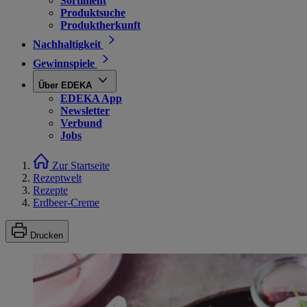
Sortiment
Produktsuche
Produktherkunft
Nachhaltigkeit
Gewinnspiele
Über EDEKA
EDEKA App
Newsletter
Verbund
Jobs
Zur Startseite
Rezeptwelt
Rezepte
Erdbeer-Creme
Drucken