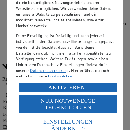
dir ein bestmögliches Nutzungserlebnis unserer
lassen. Die weiche Brombeermasse anschließend mit dem
Website zu ermöglichen. Wir verwenden deine Daten,
Pürierstab pürieren und durch ein Sieb streichen.
um unsere Website zu personalisieren und dir
Eine Zitrone halbieren, den Saft auspressen und mit dem
möglichst relevante Inhalte anzubieten, sowie für
Brombeerpüree vermischen. Mit dem Schwarztee vermengen
Marketingzwecke.
und für mindestens 30 Minuten im Kühlschrank kaltstellen.
Deine Einwilligung ist freiwillig und kann jederzeit
Gläser mit je 3 Eiswürfeln und frischen Brombeeren füllen.
individuell in den Datenschutz-Einstellungen angepasst
Die übrige Zitrone heiß abspülen, in Scheiben oder dünne
werden. Bitte beachte, dass auf Basis deiner
Spalten schneiden und auf die Gläser verteilen. Mit Eistee
Einstellungen ggf. nicht mehr alle Funktionalitäten zur
aufgießen.
Verfügung stehen. Weitere Erklärungen sowie einen
Link zu den Datenschutz-Einstellungen findest du in
Nährwerte
unserer
Datenschutzerklärung
. Hier erfährst du auch
mehr über unsere
Cookie-Policy
.
Referenzmenge für einen durchschnittlichen Erwachsenen laut
LMIV (8.400 kJ/2.000 kcal).
Verarbeitung deiner personenbezogenen Daten in den
AKTIVIEREN
USA durch Facebook und YouTube:
Nährwerte
pro Portion
NUR NOTWENDIGE
Energie
469 kj (6 %)
Wenn du auf „Aktivieren“ klickst, willigst du im Sinne
TECHNOLOGIEN
des Art. 49 Abs. 1 Satz 1 lit. a) DSGVO ein, dass deine
Kalorien
112 kcal (6 %)
Daten in den USA verarbeitet werden. Der EuGH sieht
Kohlenhydrate
28 g
die USA als Land mit einem nach europäischen
Fett
1 g
EINSTELLUNGEN
Standards nicht angemessenen Datenschutzniveau an.
Eiweiß
2 g
ÄNDERN