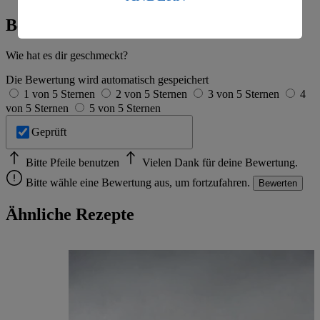
Es besteht das Risiko eines Zugriffs durch US-
amerikanische Behörden.
Bewertung
Informationen zum Herausgeber der Seite findest du
im
Impressum
Wie hat es dir geschmeckt?
Die Bewertung wird automatisch gespeichert
1 von 5 Sternen
2 von 5 Sternen
3 von 5 Sternen
4
von 5 Sternen
5 von 5 Sternen
Geprüft
Bitte Pfeile benutzen
Vielen Dank für deine Bewertung.
Bitte wähle eine Bewertung aus, um fortzufahren.
Bewerten
Ähnliche Rezepte