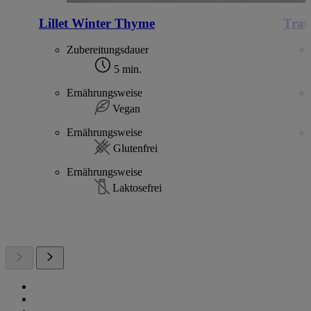
Lillet Winter Thyme
Trau
Zubereitungsdauer
5 min.
Ernährungsweise
Vegan
Ernährungsweise
Glutenfrei
Ernährungsweise
Laktosefrei