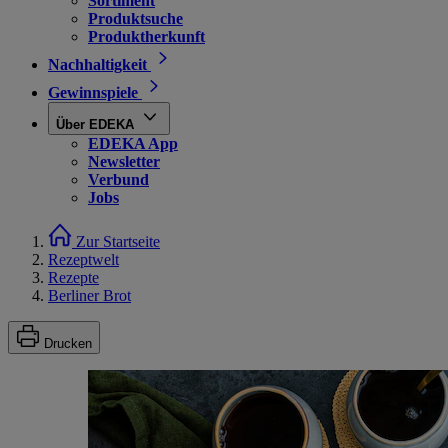
Sortiment
Produktsuche
Produktherkunft
Nachhaltigkeit
Gewinnspiele
Über EDEKA
EDEKA App
Newsletter
Verbund
Jobs
Zur Startseite
Rezeptwelt
Rezepte
Berliner Brot
Drucken