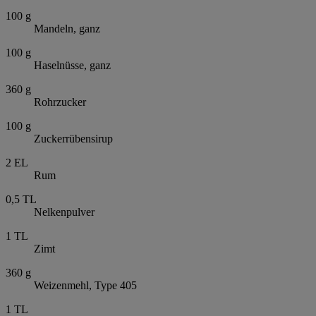
100
g
Mandeln, ganz
100
g
Haselnüsse, ganz
360
g
Rohrzucker
100
g
Zuckerrübensirup
2
EL
Rum
0,5
TL
Nelkenpulver
1
TL
Zimt
360
g
Weizenmehl, Type 405
1
TL