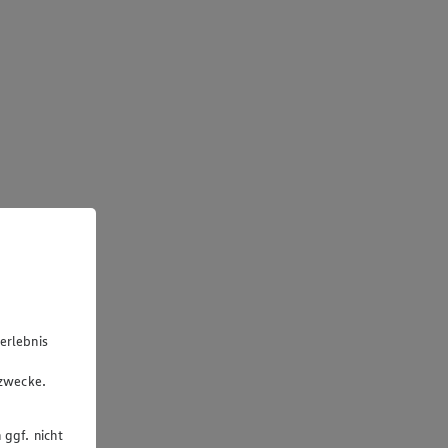
erlebnis
u
gzwecke.
 ggf. nicht