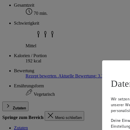
Gesamtzeit
70 min.
Schwierigkeit
Mittel
Kalorien / Portion
192 kcal
Bewertung
Rezept bewerten. Aktuelle Bewertung: 3.3
3,3
(3)
3.3 vo
Date
Ernährungsform
Vegetarisch
Wir setzen
unserer We
Zutaten
personalis
Springe zum Bereich
Menü schließen
Deine Einwi
Einstellun
Zutaten