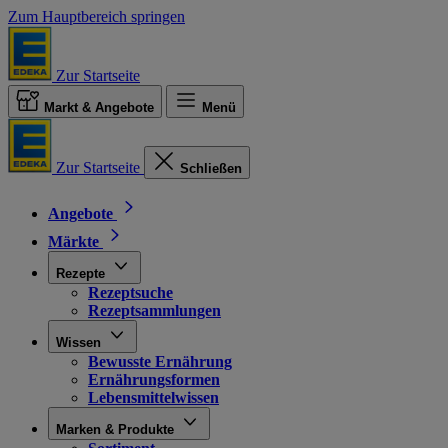
Zum Hauptbereich springen
Zur Startseite
Markt & Angebote
Menü
Zur Startseite
Schließen
Angebote
Märkte
Rezepte
Rezeptsuche
Rezeptsammlungen
Wissen
Bewusste Ernährung
Ernährungsformen
Lebensmittelwissen
Marken & Produkte