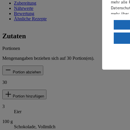
mehr alle 
Zubereitung
Datenschut
Nährwerte
mehr über
Bewertung
Ähnliche Rezepte
Verarbeit
Wenn du au
Zutaten
ein, dass 
einem nach
Portionen
Risiko ein
Mengenangaben beziehen sich auf
30
Portion(en).
Informatio
Portion abziehen
30
Portion hinzufügen
3
Eier
100
g
Schokolade, Vollmilch