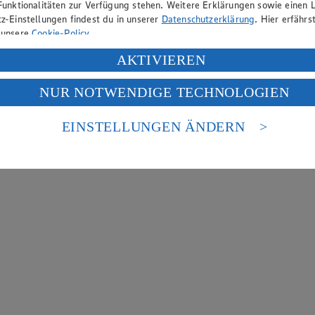
Funktionalitäten zur Verfügung stehen. Weitere Erklärungen sowie einen L
z-Einstellungen findest du in unserer
Datenschutzerklärung
. Hier erfährs
 unsere
Cookie-Policy
.
ung deiner personenbezogenen Daten in den USA durch Facebook und Yo
AKTIVIEREN
f „Aktivieren“ klickst, willigst du im Sinne des Art. 49 Abs. 1 Satz 1 lit
NUR NOTWENDIGE TECHNOLOGIEN
deine Daten in den USA verarbeitet werden. Der EuGH sieht die USA als 
 europäischen Standards nicht angemessenen Datenschutzniveau an. Es b
es Zugriffs durch US-amerikanische Behörden.
EINSTELLUNGEN ÄNDERN
nen zum Herausgeber der Seite findest du im
Impressum