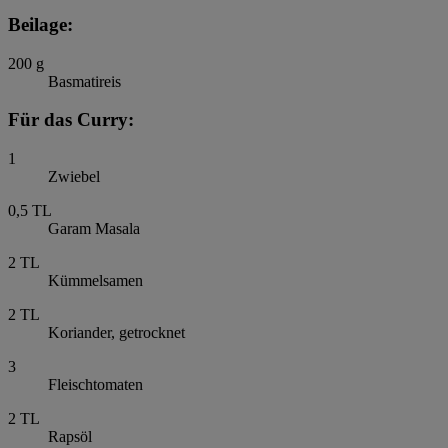
Beilage:
200
g
Basmatireis
Für das Curry:
1
Zwiebel
0,5
TL
Garam Masala
2
TL
Kümmelsamen
2
TL
Koriander, getrocknet
3
Fleischtomaten
2
TL
Rapsöl