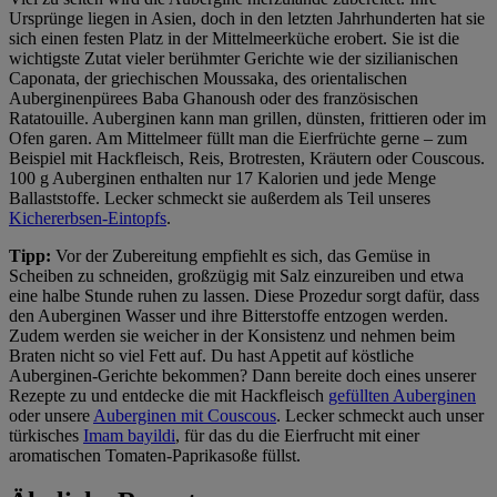
Ursprünge liegen in Asien, doch in den letzten Jahrhunderten hat sie
sich einen festen Platz in der Mittelmeerküche erobert. Sie ist die
wichtigste Zutat vieler berühmter Gerichte wie der sizilianischen
Caponata, der griechischen Moussaka, des orientalischen
Auberginenpürees Baba Ghanoush oder des französischen
Ratatouille. Auberginen kann man grillen, dünsten, frittieren oder im
Ofen garen. Am Mittelmeer füllt man die Eierfrüchte gerne – zum
Beispiel mit Hackfleisch, Reis, Brotresten, Kräutern oder Couscous.
100 g Auberginen enthalten nur 17 Kalorien und jede Menge
Ballaststoffe. Lecker schmeckt sie außerdem als Teil unseres
Kichererbsen-Eintopfs
.
Tipp:
Vor der Zubereitung empfiehlt es sich, das Gemüse in
Scheiben zu schneiden, großzügig mit Salz einzureiben und etwa
eine halbe Stunde ruhen zu lassen. Diese Prozedur sorgt dafür, dass
den Auberginen Wasser und ihre Bitterstoffe entzogen werden.
Zudem werden sie weicher in der Konsistenz und nehmen beim
Braten nicht so viel Fett auf. Du hast Appetit auf köstliche
Auberginen-Gerichte bekommen? Dann bereite doch eines unserer
Rezepte zu und entdecke die mit Hackfleisch
gefüllten Auberginen
oder unsere
Auberginen mit Couscous
. Lecker schmeckt auch unser
türkisches
Imam bayildi
, für das du die Eierfrucht mit einer
aromatischen Tomaten-Paprikasoße füllst.