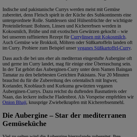
Indische und pakistanische Currys werden meist mit Gemüse
zubereitet, denn Fleisch spielt in der Küche des Subkontinents eine
untergeordnete Rolle. Stattdessen sind Hülsenfrüchte der wichtigste
Proteinlieferant: Bohnen, Linsen und Kichererbsen werden in
Kokosmilch, Brühe und mit exotischen Gewürzen gekocht – wie
bei unserem raffinierten Rezept für
Currylinsen mit Kokosmilch
.
Auch Gemüse wie Brokkoli, Möhren oder Süßkartoffeln landen oft
im Curry. Probiere zum Beispiel unser
veganes Süßkartoffel-Curry
.
Dass auch die bei uns eher als mediterran eingestufte Aubergine oft
und gerne im Curry landet, mag für einige eine Überraschung sein.
In der Tat gehört das Auberginen-Curry unter dem Namen Baingan
Tamatar zu den beliebtesten Gerichten Pakistans. Nur 20 Minuten
brauchst du für die Zubereitung des orientalisch mit Ingwer,
Koriander, Knoblauch und Kurkuma gewürzten veganen
Auberginen-Currys. Dazu reichst du duftenden Basmatireis oder
Naan, das leckere indische Fladenbrot. Als Vorspeise empfehlen wir
Onion Bhaji
, knusprige Zwiebelkrapfen mit Kichererbsenmehl.
Die Aubergine – Star der mediterranen
Gemüseküche
Viel zu selten wird die Aubergine hierzulande zubereitet. Ihre