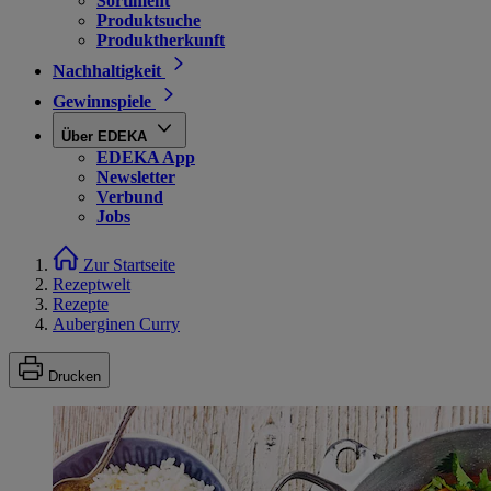
Sortiment
Produktsuche
Produktherkunft
Nachhaltigkeit
Gewinnspiele
Über EDEKA
EDEKA App
Newsletter
Verbund
Jobs
Zur Startseite
Rezeptwelt
Rezepte
Auberginen Curry
Drucken