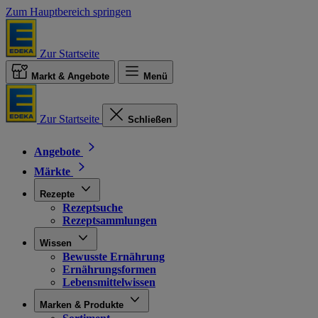
Zum Hauptbereich springen
Zur Startseite
Markt & Angebote
Menü
Zur Startseite
Schließen
Angebote
Märkte
Rezepte
Rezeptsuche
Rezeptsammlungen
Wissen
Bewusste Ernährung
Ernährungsformen
Lebensmittelwissen
Marken & Produkte