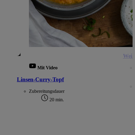
Weiß
Mit Video
Linsen-Curry-Topf
Zubereitungsdauer
20 min.