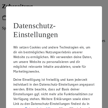
Zubereitung
Utensilien
Datenschutz-
Springform (26 cm)
Einstellungen
Für die Füllung Puddingpulver und Zucker in einer kleinen
Schüssel mischen. 6 EL Milch zum Pudding-Mix geben, alles
glattrühren. Restliche Milch und Sahne aufkochen, von der
Wir setzen Cookies und andere Technologien ein, um
Herdplatte ziehen und den Pudding-Mix mit einem
dir ein bestmögliches Nutzungserlebnis unserer
Schneebesen einrühren. Nochmals aufkochen und ca. 1
Website zu ermöglichen. Wir verwenden deine Daten,
Minute köcheln lassen, dabei gut umrühren.
um unsere Website zu personalisieren und dir
Heißen Sahnepudding in einen tiefen Teller füllen,
möglichst relevante Inhalte anzubieten, sowie für
Frischhaltefolie direkt auf die Puddingoberfläche legen und
Marketingzwecke.
ca. 30 Minuten abkühlen lassen.
Deine Einwilligung ist freiwillig und kann jederzeit
In der Zwischenzeit die Springform einfetten und mit ein
individuell in den Datenschutz-Einstellungen angepasst
wenig Mehl ausstäuben. Den Backofen auf 180 Grad
werden. Bitte beachte, dass auf Basis deiner
Ober-/Unterhitze vorheizen.
Einstellungen ggf. nicht mehr alle Funktionalitäten zur
Verfügung stehen. Weitere Erklärungen sowie einen
Für den Teig die Butter in einem Topf bei mittlerer bis
Link zu den Datenschutz-Einstellungen findest du in
schwacher Hitze schmelzen, vom Herd nehmen und leicht