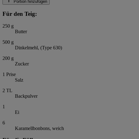
Portion hinzufügen
Für den Teig:
250
g
Butter
500
g
Dinkelmehl, (Type 630)
200
g
Zucker
1
Prise
Salz
2
TL
Backpulver
1
Ei
6
Karamellbonbons, weich