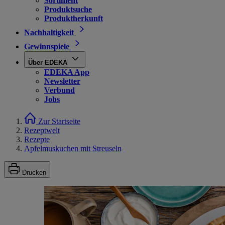
Sortiment
Produktsuche
Produktherkunft
Nachhaltigkeit
Gewinnspiele
Über EDEKA
EDEKA App
Newsletter
Verbund
Jobs
Zur Startseite
Rezeptwelt
Rezepte
Apfelmuskuchen mit Streuseln
Drucken