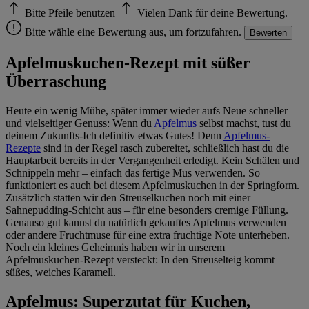
Bitte Pfeile benutzen
Vielen Dank für deine Bewertung.
Bitte wähle eine Bewertung aus, um fortzufahren.
Bewerten
Apfelmuskuchen-Rezept mit süßer
Überraschung
Heute ein wenig Mühe, später immer wieder aufs Neue schneller
und vielseitiger Genuss: Wenn du
Apfelmus
selbst machst, tust du
deinem Zukunfts-Ich definitiv etwas Gutes! Denn
Apfelmus-
Rezepte
sind in der Regel rasch zubereitet, schließlich hast du die
Hauptarbeit bereits in der Vergangenheit erledigt. Kein Schälen und
Schnippeln mehr – einfach das fertige Mus verwenden. So
funktioniert es auch bei diesem Apfelmuskuchen in der Springform.
Zusätzlich statten wir den Streuselkuchen noch mit einer
Sahnepudding-Schicht aus – für eine besonders cremige Füllung.
Genauso gut kannst du natürlich gekauftes Apfelmus verwenden
oder andere Fruchtmuse für eine extra fruchtige Note unterheben.
Noch ein kleines Geheimnis haben wir in unserem
Apfelmuskuchen-Rezept versteckt: In den Streuselteig kommt
süßes, weiches Karamell.
Apfelmus: Superzutat für Kuchen,