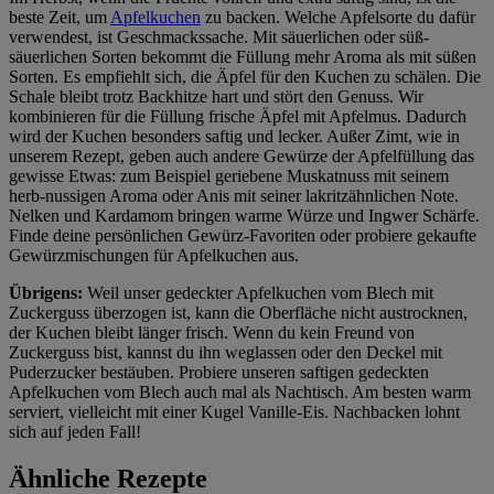
beste Zeit, um
Apfelkuchen
zu backen. Welche Apfelsorte du dafür
verwendest, ist Geschmackssache. Mit säuerlichen oder süß-
säuerlichen Sorten bekommt die Füllung mehr Aroma als mit süßen
Sorten. Es empfiehlt sich, die Äpfel für den Kuchen zu schälen. Die
Schale bleibt trotz Backhitze hart und stört den Genuss. Wir
kombinieren für die Füllung frische Äpfel mit Apfelmus. Dadurch
wird der Kuchen besonders saftig und lecker. Außer Zimt, wie in
unserem Rezept, geben auch andere Gewürze der Apfelfüllung das
gewisse Etwas: zum Beispiel geriebene Muskatnuss mit seinem
herb-nussigen Aroma oder Anis mit seiner lakritzähnlichen Note.
Nelken und Kardamom bringen warme Würze und Ingwer Schärfe.
Finde deine persönlichen Gewürz-Favoriten oder probiere gekaufte
Gewürzmischungen für Apfelkuchen aus.
Übrigens:
Weil unser gedeckter Apfelkuchen vom Blech mit
Zuckerguss überzogen ist, kann die Oberfläche nicht austrocknen,
der Kuchen bleibt länger frisch. Wenn du kein Freund von
Zuckerguss bist, kannst du ihn weglassen oder den Deckel mit
Puderzucker bestäuben. Probiere unseren saftigen gedeckten
Apfelkuchen vom Blech auch mal als Nachtisch. Am besten warm
serviert, vielleicht mit einer Kugel Vanille-Eis. Nachbacken lohnt
sich auf jeden Fall!
Ähnliche Rezepte