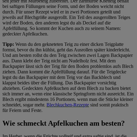
seit jeher mit Mürbeteig zubereitet. Der zartmürbe Knetteig behält
bei saftigen Füllungen seine Form, und der Boden weicht nicht
durch. Für unser Rezept wird er in zwei Portionen geteilt und
jeweils auf Blechgröße ausgerollt. Ein Teil des ausgerollten Teiges
wird der Boden, den anderen legst du als Deckel auf die
Apfelfüllung. So kommt der Kuchen auch zu seinem Namen:
gedeckter Apfelkuchen.
Tipp:
Wenn du den gekneteten Teig zu einer dicken Teigplatte
formst, bevor du ihn kühlst, geht das Ausrollen später kinderleicht.
Und am besten rollst du den Teig zwischen zwei Lagen Backpapier
aus. Dann klebt der Teig nicht am Nudelholz fest. Mit dem
Backpapier lässt sich der Teig für den Boden problemlos aufs Blech
ziehen. Dann kommt die Apfelfüllung darauf. Für die Teigdecke
legst du das Backpapier mit dem Teig vor das Backblech und
klappst beides über die Füllung. Das Backpapier vorsichtig
abziehen. Gedeckten Apfelkuchen auf dem Blech zu backen bietet
sich immer an, wenn eine klassische Springform nicht ausreicht. Ein
Blech ergibt mindestens 16 Portionen, wenn man die Stücke kleiner
schneidet, sogar mehr.
Blechkuchen-Rezepte
sind somit praktisch
für Feiern und Feste.
Wie schmeckt Apfelkuchen am besten?
Im Herbst, wenn die Früchte vollreif und extra saftig sind, ist die