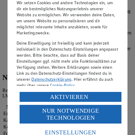
leicht hochziehen. Den Boden mehrfach mit einer Gabel
Wir setzen Cookies und andere Technologien ein, um
einstechen und mit gemahlenen Mandeln bestreuen.
dir ein bestmögliches Nutzungserlebnis unserer
Gleichmäßig mit Apfelmus bedecken und die Apfelmischung
Website zu ermöglichen. Wir verwenden deine Daten,
darauf verteilen. Die zweite Teigplatte auflegen und die
um unsere Website zu personalisieren und dir
Ränder andrücken. Die Teigoberfläche mehrfach vorsichtig
möglichst relevante Inhalte anzubieten, sowie für
mit einer Gabel einstechen. Für 40-45 Minuten auf mittlerer
Marketingzwecke.
Schiene im Ofen backen. Herausnehmen und etwas abkühlen
lassen.
Deine Einwilligung ist freiwillig und kann jederzeit
Puderzucker mit dem ausgepressten Saft einer halben Zitrone
individuell in den Datenschutz-Einstellungen angepasst
sowie 1-2 EL Wasser verrühren, bis ein zähflüssiger Guss
werden. Bitte beachte, dass auf Basis deiner
entsteht. Auf dem Kuchen verteilen, glatt streichen und
Einstellungen ggf. nicht mehr alle Funktionalitäten zur
festwerden lassen.
Verfügung stehen. Weitere Erklärungen sowie einen
Link zu den Datenschutz-Einstellungen findest du in
Nährwerte
unserer
Datenschutzerklärung
. Hier erfährst du auch
mehr über unsere
Cookie-Policy
.
Referenzmenge für einen durchschnittlichen Erwachsenen laut
Verarbeitung deiner personenbezogenen Daten in den
LMIV (8.400 kJ/2.000 kcal).
AKTIVIEREN
USA durch Facebook und YouTube:
Nährwerte
pro Portion
NUR NOTWENDIGE
Wenn du auf „Aktivieren“ klickst, willigst du im Sinne
Energie
1.628 kj (19 %)
TECHNOLOGIEN
des Art. 49 Abs. 1 Satz 1 lit. a) DSGVO ein, dass deine
Kalorien
389 kcal (19 %)
Daten in den USA verarbeitet werden. Der EuGH sieht
Kohlenhydrate
59 g
die USA als Land mit einem nach europäischen
EINSTELLUNGEN
Fett
15 g