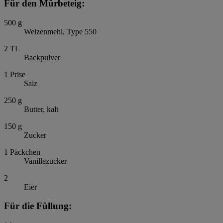
Für den Mürbeteig:
500
g
Weizenmehl, Type 550
2
TL
Backpulver
1
Prise
Salz
250
g
Butter, kalt
150
g
Zucker
1
Päckchen
Vanillezucker
2
Eier
Für die Füllung: