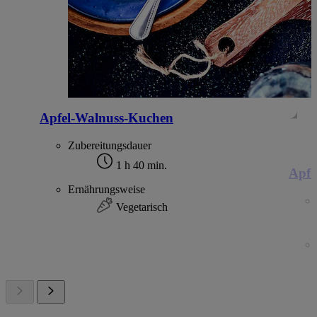
Apfel-Walnuss-Kuchen
Zubereitungsdauer
1 h 40 min.
Apfe
Ernährungsweise
Vegetarisch