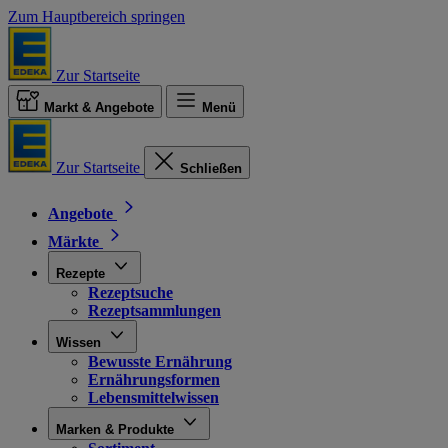
Zum Hauptbereich springen
Zur Startseite
Markt & Angebote
Menü
Zur Startseite
Schließen
Angebote
Märkte
Rezepte
Rezeptsuche
Rezeptsammlungen
Wissen
Bewusste Ernährung
Ernährungsformen
Lebensmittelwissen
Marken & Produkte