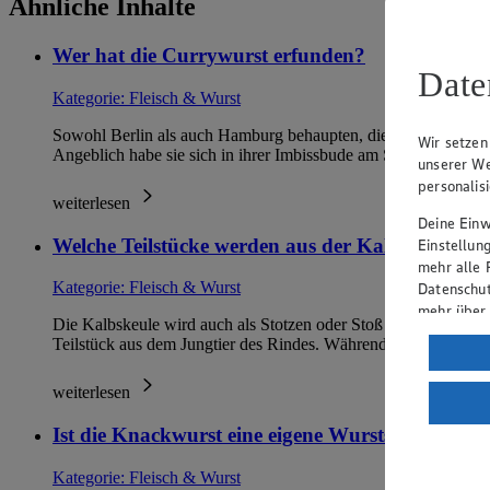
Ähnliche Inhalte
Wer hat die Currywurst erfunden?
Date
Kategorie:
Fleisch & Wurst
Sowohl Berlin als auch Hamburg behaupten, die Currywurst erf
Wir setzen
Angeblich habe sie sich in ihrer Imbissbude am Stut…
unserer We
personalis
weiterlesen
Deine Einwi
Welche Teilstücke werden aus der Kalbskeule g
Einstellun
mehr alle 
Kategorie:
Fleisch & Wurst
Datenschut
mehr über
Die Kalbskeule wird auch als Stotzen oder Stoß bezeichnet. Si
Teilstück aus dem Jungtier des Rindes. Während die Obersch
Verarbeit
Wenn du au
weiterlesen
ein, dass 
einem nach
Ist die Knackwurst eine eigene Wurstsorte?
Risiko ein
Kategorie:
Fleisch & Wurst
Informatio