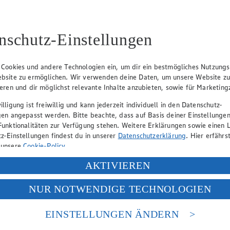
nschutz-Einstellungen
unden zu haben. Ein Patent angemeldet hat jedoch lediglich Herta Heuw
 Cookies und andere Technologien ein, um dir ein bestmögliches Nutzungs
bsite zu ermöglichen. Wir verwenden deine Daten, um unsere Website z
ieren und dir möglichst relevante Inhalte anzubieten, sowie für Marketin
lligung ist freiwillig und kann jederzeit individuell in den Datenschutz-
ewonnen?
gen angepasst werden. Bitte beachte, dass auf Basis deiner Einstellungen
Funktionalitäten zur Verfügung stehen. Weitere Erklärungen sowie einen L
z-Einstellungen findest du in unserer
Datenschutzerklärung
. Hier erfährs
 unsere
Cookie-Policy
.
e setzt sich aus den Teilstücken Oberschale, Unterschale, Hüfte, Roll
a…
ung deiner personenbezogenen Daten in den USA durch Facebook und Yo
AKTIVIEREN
f „Aktivieren“ klickst, willigst du im Sinne des Art. 49 Abs. 1 Satz 1 lit
NUR NOTWENDIGE TECHNOLOGIEN
deine Daten in den USA verarbeitet werden. Der EuGH sieht die USA als 
 europäischen Standards nicht angemessenen Datenschutzniveau an. Es b
es Zugriffs durch US-amerikanische Behörden.
EINSTELLUNGEN ÄNDERN
nen zum Herausgeber der Seite findest du im
Impressum