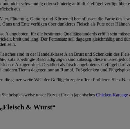
est und nicht schwammig oder schmierig anfühlt. Geflügel verfügt über
fleisch aus.
Alter, Fütterung, Gattung und Körperteil beeinflussen die Farbe des jewe
 Gans und Ente verfügen über dunkleres Fleisch als Pute oder Hähnch
sse A angeboten, für die bestimmte Qualitätsstandards erfüllt sein mü
entwickelt, breit und lang. Der Fettansatz soll dagegen gleichmäßig un
den sein.
isches sind in der Handelsklasse A an Brust und Schenkeln des Fleisch
hte, zufallsbedingte Beschädigungen sind zulässig, diese müssen jedoch
lsklasse A zugeordnet. Dezidiert als frisch angebotenes Geflügel darf
ei anderen Tieren dagegen nur an Rumpf, Fußgelenken und Flügelspitz
 die ganze weite Welt der Geflügelrezepte offen: Probieren Sie z.B. ma
n Sie beispielsweise unser Rezept für ein japanisches
Chicken Karaage
 „Fleisch & Wurst“