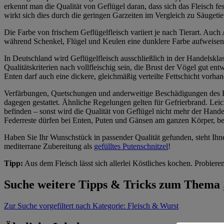
erkennt man die Qualität von Geflügel daran, dass sich das Fleisch f
wirkt sich dies durch die geringen Garzeiten im Vergleich zu Säugetier
Die Farbe von frischem Geflügelfleisch variiert je nach Tierart. Auch 
während Schenkel, Flügel und Keulen eine dunklere Farbe aufweisen.
In Deutschland wird Geflügelfleisch ausschließlich in der Handelskla
Qualitätskriterien nach vollfleischig sein, die Brust der Vögel gut 
Enten darf auch eine dickere, gleichmäßig verteilte Fettschicht vorhan
Verfärbungen, Quetschungen und anderweitige Beschädigungen des Fle
dagegen gestattet. Ähnliche Regelungen gelten für Gefrierbrand. Leic
befinden – sonst wird die Qualität von Geflügel nicht mehr der Hande
Federreste dürfen bei Enten, Puten und Gänsen am ganzen Körper, b
Haben Sie Ihr Wunschstück in passender Qualität gefunden, steht Ihnen
mediterrane Zubereitung als
gefülltes Putenschnitzel
!
Tipp:
Aus dem Fleisch lässt sich allerlei Köstliches kochen. Probiere
Suche weitere Tipps & Tricks zum Thema
Zur Suche
vorgefiltert nach Kategorie: Fleisch & Wurst