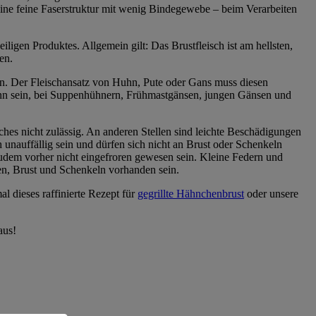
 eine feine Faserstruktur mit wenig Bindegewebe – beim Verarbeiten
iligen Produktes. Allgemein gilt: Das Brustfleisch ist am hellsten,
en.
ssen. Der Fleischansatz von Huhn, Pute oder Gans muss diesen
d dünn sein, bei Suppenhühnern, Frühmastgänsen, jungen Gänsen und
es nicht zulässig. An anderen Stellen sind leichte Beschädigungen
 unauffällig sein und dürfen sich nicht an Brust oder Schenkeln
 zudem vorher nicht eingefroren gewesen sein. Kleine Federn und
en, Brust und Schenkeln vorhanden sein.
l dieses raffinierte Rezept für
gegrillte Hähnchenbrust
oder unsere
aus!