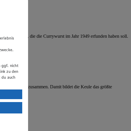
er aus Berlin, die die Currywurst im Jahr 1949 erfunden haben soll.
erlebnis
u
gzwecke.
 ggf. nicht
ink zu den
t du auch
e, Haxe und Nuss zusammen. Damit bildet die Keule das größte
uTube:
. a) DSGVO
Land mit
esteht das