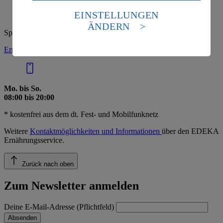
Daten in den USA verarbeitet werden. Der EuGH sieht
die USA als Land mit einem nach europäischen
EINSTELLUNGEN
weiterlesen
Standards nicht angemessenen Datenschutzniveau an.
ÄNDERN
Es besteht das Risiko eines Zugriffs durch US-
Spezielle Frage? Unser Ernährungsservice hilft gern:
amerikanische Behörden.
Ernährungsservice anrufen:
0800 3335211*
Informationen zum Herausgeber der Seite findest du
im
Impressum
Mo. bis So.
08:00 bis 20:00
* kostenfrei aus dem dt. Fest- und Mobilfunknetz
Weitere
Kontaktmöglichkeiten und Informationen
über den EDEKA
Ernährungsservice.
Zurück nach oben
Zum Newsletter anmelden
Deine E-Mail-Adresse (Pflichtfeld)
Absenden