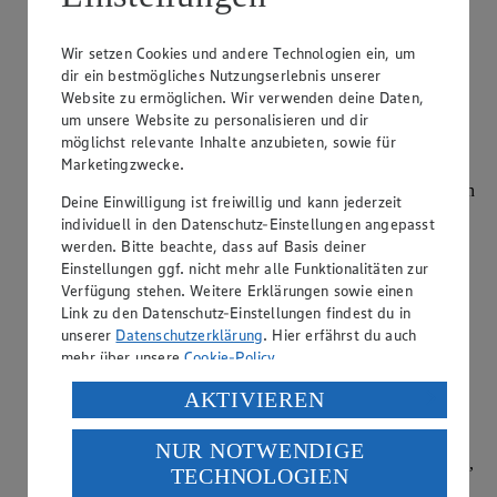
weiterlesen
Wir setzen Cookies und andere Technologien ein, um
Wie macht man Rotkohl selber?
dir ein bestmögliches Nutzungserlebnis unserer
Website zu ermöglichen. Wir verwenden deine Daten,
Kategorie:
Kochen
um unsere Website zu personalisieren und dir
möglichst relevante Inhalte anzubieten, sowie für
Rotkohl lässt sich in sehr guter Qualität im Glas kaufen.
Marketingzwecke.
Dennoch gibt es genügend Gründe, ihn auch einmal selbst
herzustellen: Sie haben so zum Beispiel die Möglichkeit, ihn
Deine Einwilligung ist freiwillig und kann jederzeit
geschmacklich genau so zuzubereiten, wie Sie ihn gerne
individuell in den Datenschutz-Einstellungen angepasst
mögen. Entfernen Sie…
werden. Bitte beachte, dass auf Basis deiner
Einstellungen ggf. nicht mehr alle Funktionalitäten zur
weiterlesen
Verfügung stehen. Weitere Erklärungen sowie einen
Link zu den Datenschutz-Einstellungen findest du in
Was bedeutet Beeren verlesen?
unserer
Datenschutzerklärung
. Hier erfährst du auch
mehr über unsere
Cookie-Policy
.
Kategorie:
Kochen
Verarbeitung deiner personenbezogenen Daten in den
AKTIVIEREN
Frisches Beerenobst kann schnell verderben. Um dies zu
USA durch Facebook und YouTube:
vermeiden, sollte man die Früchte verlesen. Bei Himbeeren
bedeutet das zum Beispiel: Verschmutzungen vorsichtig
NUR NOTWENDIGE
Wenn du auf „Aktivieren“ klickst, willigst du im Sinne
abreiben, auf weiche Stellen überprüfen, Insekten entfernen,
TECHNOLOGIEN
des Art. 49 Abs. 1 Satz 1 lit. a) DSGVO ein, dass deine
im Inneren nach Maden …