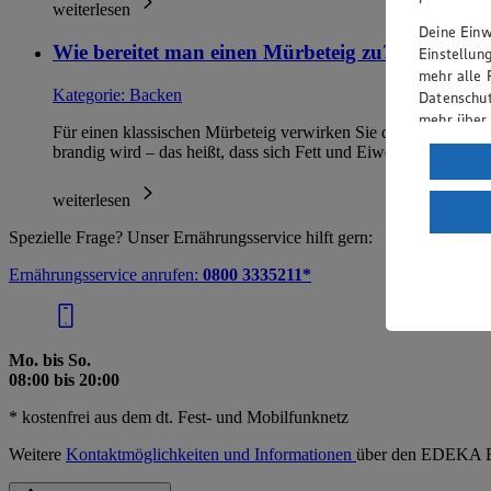
weiterlesen
Deine Einwi
Wie bereitet man einen Mürbeteig zu?
Einstellun
mehr alle 
Kategorie:
Backen
Datenschut
mehr über
Für einen klassischen Mürbeteig verwirken Sie drei Teile Mehl m
brandig wird – das heißt, dass sich Fett und Eiweiß…
Verarbeit
Wenn du au
weiterlesen
ein, dass 
Spezielle Frage? Unser Ernährungsservice hilft gern:
einem nach
Risiko ein
Ernährungsservice anrufen:
0800 3335211*
Informatio
Mo. bis So.
08:00 bis 20:00
* kostenfrei aus dem dt. Fest- und Mobilfunknetz
Weitere
Kontaktmöglichkeiten und Informationen
über den EDEKA E