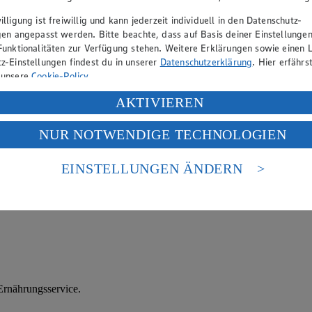
lligung ist freiwillig und kann jederzeit individuell in den Datenschutz-
gen angepasst werden. Bitte beachte, dass auf Basis deiner Einstellungen
Funktionalitäten zur Verfügung stehen. Weitere Erklärungen sowie einen L
z-Einstellungen findest du in unserer
Datenschutzerklärung
. Hier erfährs
 unsere
Cookie-Policy
.
it zwei Teilen weicher Butter und einem Teil Zucker sowie etwas Salz. 
ung deiner personenbezogenen Daten in den USA durch Facebook und Yo
AKTIVIEREN
f „Aktivieren“ klickst, willigst du im Sinne des Art. 49 Abs. 1 Satz 1 lit
NUR NOTWENDIGE TECHNOLOGIEN
deine Daten in den USA verarbeitet werden. Der EuGH sieht die USA als 
 europäischen Standards nicht angemessenen Datenschutzniveau an. Es b
es Zugriffs durch US-amerikanische Behörden.
EINSTELLUNGEN ÄNDERN
nen zum Herausgeber der Seite findest du im
Impressum
rnährungsservice.