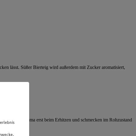
ecken lässt. Süßer Bierteig wird außerdem mit Zucker aromatisiert,
lten ihr volles Aroma erst beim Erhitzen und schmecken im Rohzustand
erlebnis
u
gzwecke.