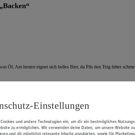
 „Backen“
was Öl. Am besten eignet sich helles Bier, da Pils den Teig bitter schm
felkuchen?
nschutz-Einstellungen
en. Für Apfelkuchen sind Kochäpfel am besten geeignet, denn sie entfa
 Cookies und andere Technologien ein, um dir ein bestmögliches Nutzungs
bsite zu ermöglichen. Wir verwenden deine Daten, um unsere Website z
ieren und dir möglichst relevante Inhalte anzubieten, sowie für Marketin