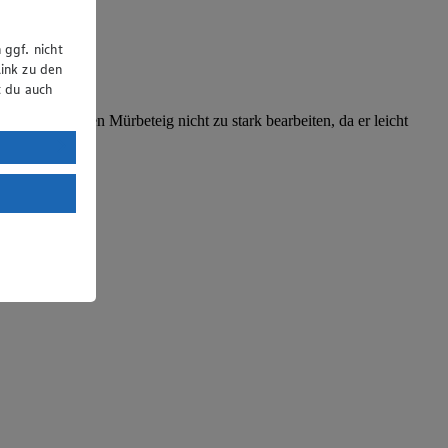
 ggf. nicht
ink zu den
t du auch
Sie sollten den Mürbeteig nicht zu stark bearbeiten, da er leicht
uTube:
. a) DSGVO
Land mit
esteht das